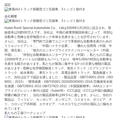
認定
会社概要
Hubei Runli Special Automobile Co.、Ltdは2009年1月19日に設立され、登
録資本は5億500万人です。当社は、中国の産業情報技術省によって、特別な
自動車と危険な化学物質のタンク本体を生産することを許可されています。
さらに、当社は、「専門的で正確でユニークで革新的な自動車生産のための
リトルジャイアント」、「中国ハイテク企業」、「優れた信用局（中国、中
国、湖北省）」、「地方のエンタープライズテクノロジーセンター（中国、
中国）」、「特別な自動車輸出エンタープライズ（中国）」私たちの工場は
120000平方メートルの面積をカバーしており、毎年5,000の特別な自動車を
生産する能力があります。私たちが製造に集中する5つの主要な種類の製品
があります - 危険な化学物質輸送トラック、衛生トラック（スプリンクラー
トラック、給水車両）、牽引トラック、高電位操作トラック、緊急救援トラ
ック。当社は以下で認証を渡しました： - 製品品質：GB/T19001-2016（ISO
9001：2015） - 環境保護：GB/T45001-2020/ISO45001-2018-労働者安全衛
生保護：GB/T28001-2011 GB/T27922-2011（中国国家標準）-AAAエンター
プライズクレジット格付け認定（hubei州）-CCC認定（CCCは中国の義務証
明書の略語です）。当社の製品資格率は99.5％に達します。さらに、当社の
製品は、フィリピン、カンボジア、タンザニア、コスタリカ、ボリビア、チ
リ、コロンビア共和国、エチオピア、ベネズエラなどの20か国以上に輸出さ
れています。
私たちの工場ワークショップ