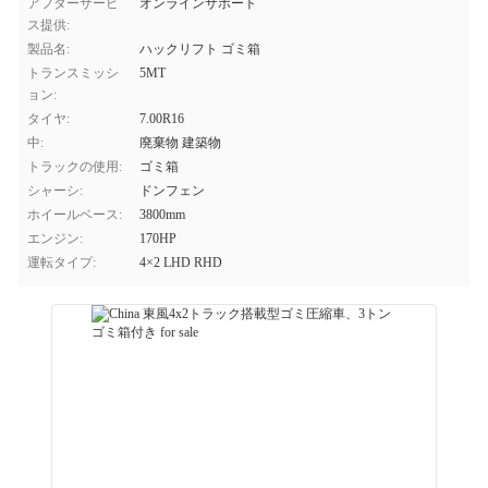
アフターサービ
オンラインサポート
ス提供:
製品名:
ハックリフト ゴミ箱
トランスミッシ
5MT
ョン:
タイヤ:
7.00R16
中:
廃棄物 建築物
トラックの使用:
ゴミ箱
シャーシ:
ドンフェン
ホイールベース:
3800mm
エンジン:
170HP
運転タイプ:
4×2 LHD RHD