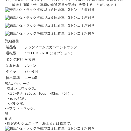
し、輸送を循環させ、車両の輸送容量を完全に改善することができます。
詳細画像
製品名
フックアームのガベージトラック
運転型
4*2 LHD（RHDはオプション）
タンク材料
炭素鋼
読み込み
3/5トン
タイヤ
7.00R16
排出基準
ユーロ5
製品パッケージ
- 裸またはワックス。
- >コンテナ（20gp、40gp、40hq、40fr）。
- > ro-ro配送。
- >バルク船。
- >フラットラック。
等
配送
- 顧客のリクエストで、海上または鉄道で。