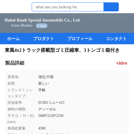
Hubei Runli Special Automobile Co., Ltd.
Active Member
2 Years
ホーム
プロダクト
プロフィール
コンタクト
東風4x2トラック搭載型ゴミ圧縮車、3トンゴミ箱付き
製品詳細
video
原産地:
湖北,中国
状態:
新しい
トランスミッシ
手帳
ョンタイプ:
排放基準:
EURO 5,ユーロ5
燃料の種類:
ディーゼル
尺寸 (L × W × H)
5600*2150*2250
(mm):
車両総重量:
4500