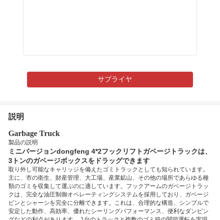
サプライヤ
説明
Garbage Truck
製品の説明
ミニバージョンdongfeng 4*2フックリフトガベージトラックは、
3トンのガベージボックスをドラッグできます
取り外し可能なキャリッジを備えたゴミトラックとしても知られています。
主に、市の衛生、財産管理、大工場、産業鉱山、その他の場所であらゆる種
類のゴミを収集して運ぶのに適しています。フックアームのガベージトラッ
クは、完全な油圧制御オペレーティングシステムを採用しており、ガベージ
ビンとシャーシを完全に分離できます。これは、合理的な構造、シンプルで
安定した動作、高効率、優れたシーリングパフォーマンス、便利なダンピン
グなどの利点があります。 1台のトラックと複数のゴミ箱の関節運転を実現