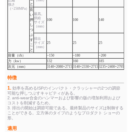
（mm）
圧縮
と
強さ
（>250MPa）
良
最高。
い
供給
押
100
100
140
140
サイズ
し
（mm）
つ
ぶ
排出
す
サイズ
25
25
25
25
こ
（mm）
と
容量（t/h）
~150
~180
~200
~230
力（kw）
132
160
185
220
次元（mm）
3140×2080×2715
3140×2330×2715
3235×2400×2795
3235
特徴
1.
効率を高めるISPのインパクト・クラッシャーの2つの調節
可能な押しつぶすキャビティがある。
2. anti-wear合金のハンマーおよび影響の版の増加利用および
コストを削減するため。
3. 排出の開始は調節可能である。最終製品のサイズは制御する
ことができる。立方体のタイプのようなプロダクト ショーの
形。
適用