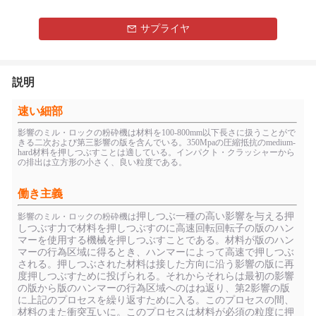
サプライヤ
説明
速い細部
影響のミル・ロックの粉砕機は材料を100-800mm以下長さに扱うことがで
きる二次および第三影響の版を含んでいる。350Mpaの圧縮抵抗のmedium-
hard材料を押しつぶすことは適している。インパクト・クラッシャーから
の排出は立方形の小さく、良い粒度である。
働き主義
押しつぶ一種の高い影響を与える押
影響のミル・ロックの粉砕機は
しつぶす力で材料を押しつぶすのに高速回転回転子の版のハン
マーを使用する機械を押しつぶすことである。材料が版のハン
マーの行為区域に得るとき、ハンマーによって高速で押しつぶ
される。押しつぶされた材料は接した方向に沿う影響の版に再
度押しつぶすために投げられる。それからそれらは最初の影響
の版から版のハンマーの行為区域へのはね返り、第2影響の版
に上記のプロセスを繰り返すために入る。このプロセスの間、
材料のまた衝突互いに。このプロセスは材料が必須の粒度に押