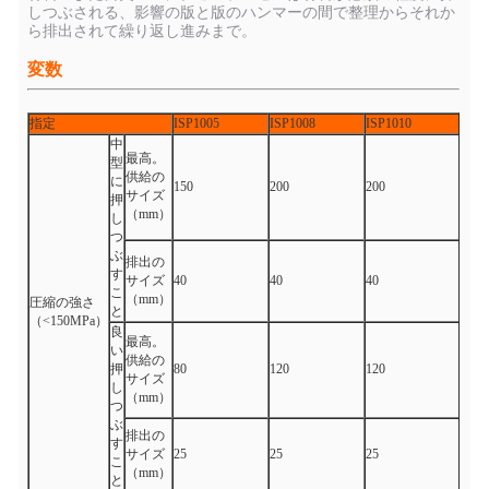
しつぶされる、影響の版と版のハンマーの間で整理からそれか
ら排出されて繰り返し進みまで。
変数
指定
ISP1005
ISP1008
ISP1010
中
最高。
型
供給の
に
150
200
200
サイズ
押
（mm）
し
つ
ぶ
排出の
す
サイズ
40
40
40
こ
（mm）
圧縮の強さ
と
（<150MPa）
良
最高。
い
供給の
押
80
120
120
サイズ
し
（mm）
つ
ぶ
排出の
す
サイズ
25
25
25
こ
（mm）
と