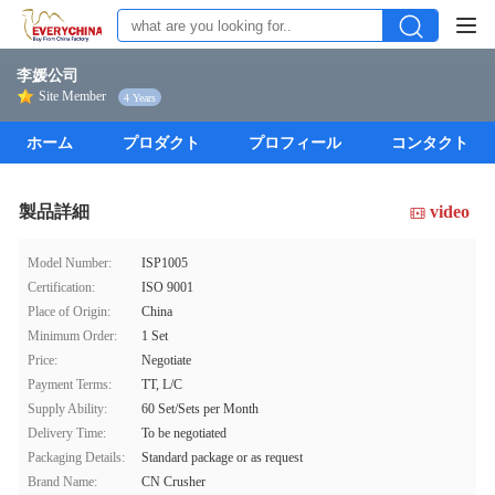
李媛公司
Site Member
4 Years
ホーム
プロダクト
プロフィール
コンタクト
製品詳細
video
Model Number:
ISP1005
Certification:
ISO 9001
Place of Origin:
China
Minimum Order:
1 Set
Price:
Negotiate
Payment Terms:
TT, L/C
Supply Ability:
60 Set/Sets per Month
Delivery Time:
To be negotiated
Packaging Details:
Standard package or as request
Brand Name:
CN Crusher