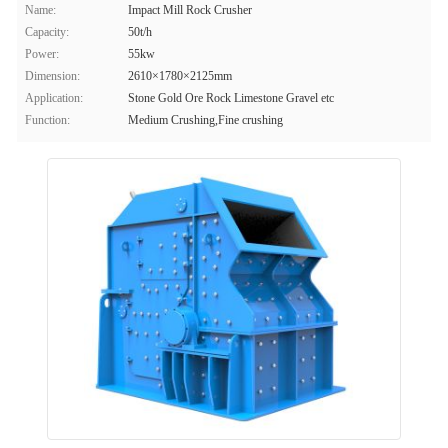
Name:
Impact Mill Rock Crusher
Capacity:
50t/h
Power:
55kw
Dimension:
2610×1780×2125mm
Application:
Stone Gold Ore Rock Limestone Gravel etc
Function:
Medium Crushing,Fine crushing