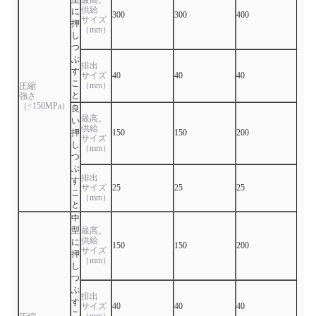
最高。
供給
に
300
300
400
400
サイズ
押
（mm）
し
つ
ぶ
排出
す
サイズ
40
40
40
40
こ
（mm）
圧縮
と
強さ
（<150MPa）
良
最高。
い
供給
押
150
150
200
200
サイズ
し
（mm）
つ
ぶ
排出
す
サイズ
25
25
25
25
こ
（mm）
と
中
型
最高。
供給
に
150
150
200
200
サイズ
押
（mm）
し
つ
ぶ
排出
す
サイズ
40
40
40
40
こ