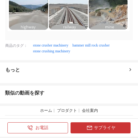
stone crusher machinery
hammer mill rock crusher
商品のタグ：
stone crushing machinery
もっと
類似の動画を探す
ホーム
プロダクト
会社案内
Copyright © 2009 - 2026 Everychina.com.All rights reserved.
お電話
サプライヤ
京公网安备11010502046171号
京ICP备2020037340号-5