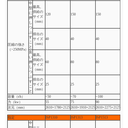
中
最高。
型
供給の
に
120
150
150
サイズ
押
（mm）
し
つ
ぶ
排出の
す
サイズ
40
40
40
こ
（mm）
圧縮の強さ
と
（>250MPa）
良
最高。
い
供給の
押
60
80
80
サイズ
し
（mm）
つ
ぶ
排出の
す
サイズ
25
25
25
こ
（mm）
と
容量（t/h）
~50
~70
~100
力（kw）
55
75
90
次元（mm）
2610×1780×2125
2610×1910×2125
2610×2275×2125
指定
ISP1310
ISP1313
ISP1513
ISP1
中
型