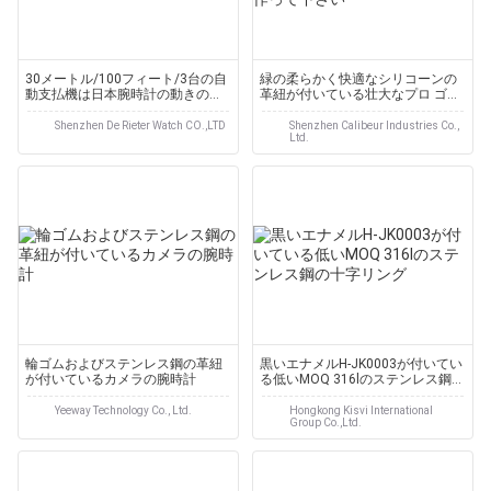
30メートル/100フィート/3台の自
緑の柔らかく快適なシリコーンの
動支払機は日本腕時計の動きの機
革紐が付いている壮大なプロ ゴル
械腕時計を防水します
フのメートルSP-G100を作って下
さい
Shenzhen De Rieter Watch CO.,LTD
Shenzhen Calibeur Industries Co.,
Ltd.
輪ゴムおよびステンレス鋼の革紐
黒いエナメルH-JK0003が付いてい
が付いているカメラの腕時計
る低いMOQ 316lのステンレス鋼の
十字リング
Yeeway Technology Co., Ltd.
Hongkong Kisvi International
Group Co.,Ltd.