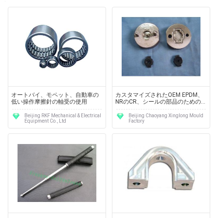
オートバイ、モペット、自動車の
カスタマイズされたOEM EPDM、
低い操作摩擦針の軸受の使用
NRのCR、シールの部品のための
NBR 618のゴム注入型
Beijing RKF Mechanical & Electrical
Beijing Chaoyang Xinglong Mould
Equipment Co., Ltd
Factory