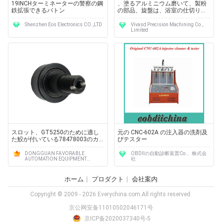
19INCHターミネーターの警察の鋼
、塗るアルミニウム磨いて、製粉
鉄拡張できるバトン
の部品、旋盤は、浴室の仕切りハ
ードウェア分けます
Shenzhen Eos Electronics CO.,LTD
Vivasd Precision Machining Co.,
Limited
スロット、GT5250のために適し
元の CNC-602A の注入器の洗剤及
た鮫が付いている78478003のカ
びテスター
ム軸受特に
DONGGUAN FAVORABLE
OBDIIの自動診断装置Co.、株式会
AUTOMATION EQUIPMENT
社
CO.,LTD
ホーム
プロダクト
会社案内
Copyright © 2009 - 2026 Everychina.com.All rights reserved.
京公网安备11010502046171号
京ICP备2020037340号-5