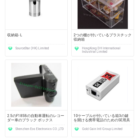
収納箱- L
2つの棚が付いているプラスチック
収納箱
SourceStar (HK) Limited
HongKong DH International
Industrial Limited
2.5のF185Bの自動車運転のレコー
10ケーブルが付いている箱3の鍵
ダー車のブラック ボックス
を開ける携帯電話のためのSE用具
Shenzhen Eos Electronics CO.,LTD
Gold Gain Intl Group Limited