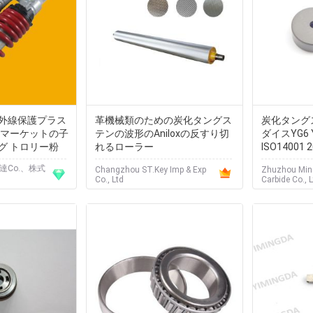
外線保護プラス
革機械類のための炭化タングス
炭化タング
ーマーケットの子
テンの波形のAniloxの反すり切
ダイスYG6 Y
グ トロリー粉
れるローラー
ISO14001 
調達Co.、株式
Changzhou ST.Key Imp & Exp
Zhuzhou Min
Co., Ltd
Carbide Co., L