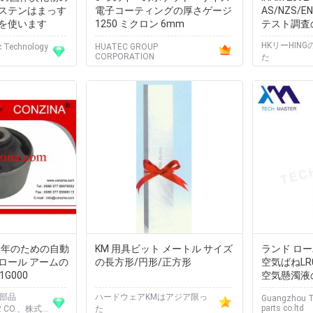
ステンはまっす
電子コーティングの厚さゲージ
AS/NZS/EN
を使います
1250 ミクロン 6mm
テスト調査
HKリーHIN
 Technology
HUATEC GROUP
CORPORATION
た
5年のための自動
KM 用具ビット メートル サイズ
ランド ローバ
ロール アームの
の長方形/円形/正方形
空気ばねLR01
-1G000
空気懸濁液
車部品
ハードウェアKMはアジア限っ
Guangzhou T
parts co.ltd
P. CO.、株式
た