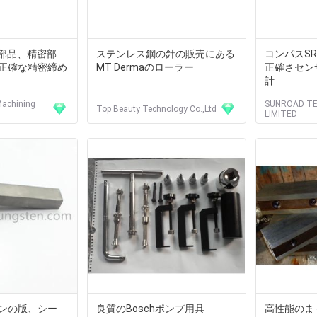
の部品、精密部
ステンレス鋼の針の販売にある
コンパスSR
正確な精密締め
MT Dermaのローラー
正確さセン
計
Machining
SUNROAD T
Top Beauty Technology Co.,Ltd
LIMITED
ンの版、シー
良質のBoschポンプ用具
高性能のま