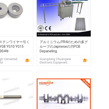
ステンワイヤー引く
アルミニウム/FR4のための多グ
G8 YG10 YG15
ループのJapneseの刃PCB
2004年
Depaneling
gri Cemented
Guangdong Chuangwei
td.
Electronic Equipment
Manufactory