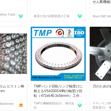
せん断機械刃 
Alloy Tools
泰安の北の試験装置の工場
Wuxi CMC Mac
力クロム ピストン棒
TMPバンド回転リング軸受けに
刃のための
0mm
耐えるVSA200544Nの軸受け回
転（472x640.3x56mm）工作機
械
TMPの機械類部品Co.、株式会
チヤンインSh
 Machinery
社。
置装置Co.、