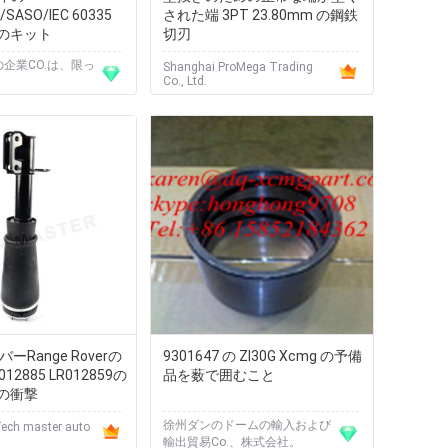
/SASO/IEC 60335
された端 3PT 23.80mm の鋼鉄
のキット
切刃
Gの企業CO.は、限っ
Shanghai ProMega Trading
Co., Ltd.
ーRange Roverの
9301647 の Zl30G Xcmg の予備
2885 LR012859の
品を薮で囲むこと
の衝撃
徐州ダンのドームの輸入および
ech master auto
輸出貿易Co.、株式会社。