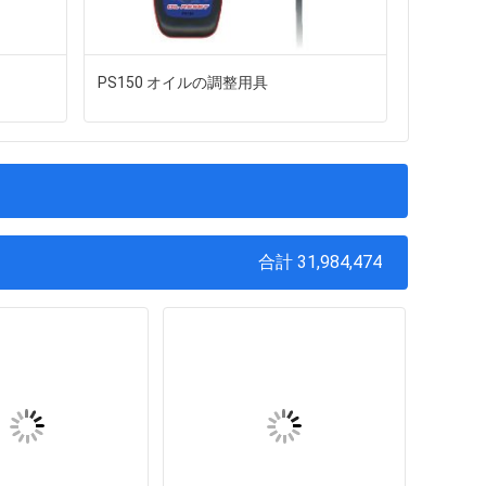
PS150 オイルの調整用具
カッター機械
めの連接
合計 31,984,474