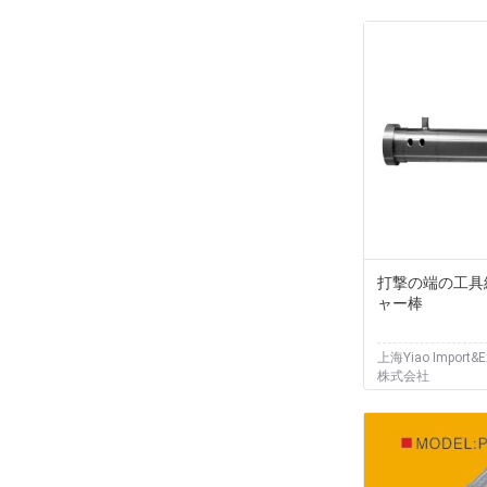
打撃の端の工具
ャー棒
上海Yiao Import&E
株式会社