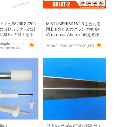
ドのS5200 S7200
MISTUBISHI 6D16T-3 主要な忍
めの自動カッターの部
耐 Dia のためのクランク軸: 84
5000 Pinの側面を下
の mm; dia 70mm に耐える詐欺
の棒
ingda Industrial
YOUNG STAR MOTOR CO.,LTD.
velopment Co.,
 年の
型抜きのための正常な端か堅く