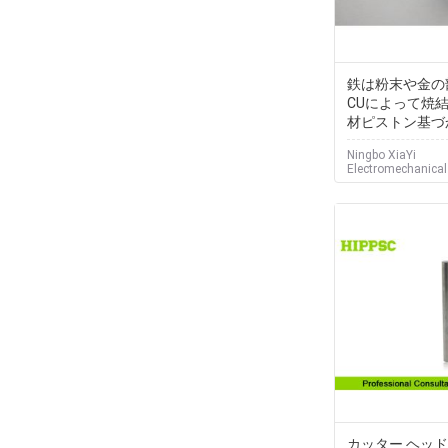
鉄は粉末や金の部品
CUによって焼
材ピストン基づ
Ningbo XiaYi
Electromechanica
Co.,Ltd.
カッター ヘッ