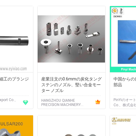
細工のプランジ
産業注文の0.6mmの炭化タング
中国からの
ステンのノズル、堅い合金モー
部品
ター ノズル
xport Co.、
PinYiのオ
HANGZHOU QIANHE
PRECISION MACHINERY
Co.、株式会
CO.,LTD