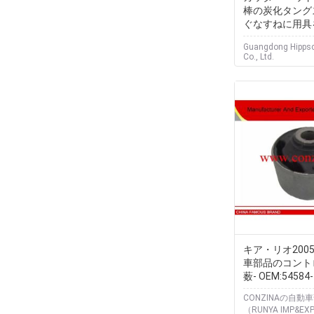
棒の炭化タング
ぐなすねに用具
Guangdong Hippsc
Co., Ltd.
キア・リオ200
車部品のコント
薮- OEM:54584
CONZINAの自動
（RUNYA IMP&EX