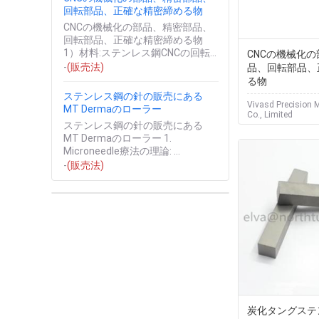
回転部品、正確な精密締める物
CNCの機械化の部品、精密部品、
回転部品、正確な精密締める物
1）材料:ステンレス鋼CNCの回転
CNCの機械化
部品は私達に、すべての指定受諾
-
(販売法)
品、回転部品、
可能、送りますあなたのデッサン
る物
をで...
ステンレス鋼の針の販売にある
Vivasd Precision 
MT Dermaのローラー
Co., Limited
ステンレス鋼の針の販売にある
MT Dermaのローラー 1.
Microneedle療法の理論: ...
-
(販売法)
炭化タングステ