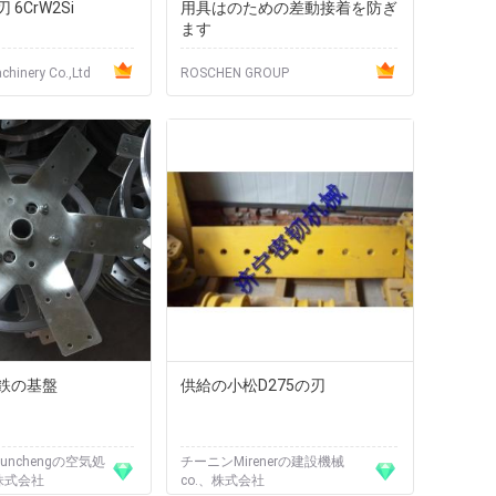
6CrW2Si
用具はのための差動接着を防ぎ
ます
hinery Co.,Ltd
ROSCHEN GROUP
鉄の基盤
供給の小松D275の刃
unchengの空気処
チーニンMirenerの建設機械
株式会社
co.、株式会社