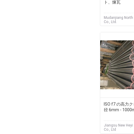
ト、煉瓦
Mudanjiang North 
Co., Ltd.
ISO f7 の高
径 6mm - 100
Jiangsu New Heyi
Co., Ltd