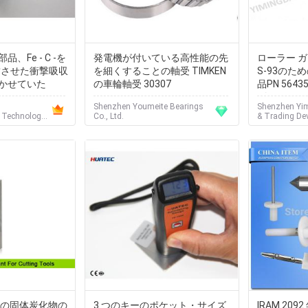
、Fe - C -を
発電機が付いている高性能の先
ローラー ガイ
結させた衝撃吸収
を細くすることの軸受 TIMKEN
S-93のた
かせていた
の車輪軸受 30307
品PN 5643
げなさい
Shenzhen Youmeite Bearings
Shenzhen Yim
l Technology
Co., Ltd.
& Trading De
Limited
ドの固体炭化物の
3 つのキーのポケット・サイズ
IRAM 2092