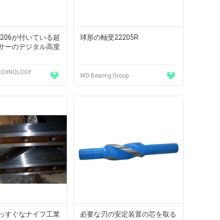
206が付いている超
球形の軸受22205R
サーのデジタル高度
ECHNOLOGY
WD Bearing Group
っすぐなナイフ工業
必要な刃の安定装置の芯を取る