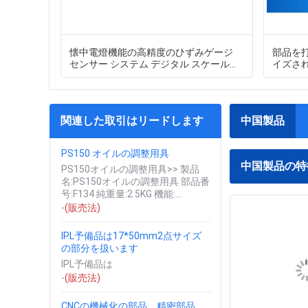
懐中電燈機能の高精度のひずみゲージ
部品を
センサー システム デジタル スケール
イズされた
DH-2010
密機械
関連した取引はリードします
中国製品
PS150 オイルの調整用具
中国製品の特
PS150オイルの調整用具>> 製品
名:PS150オイルの調整用具 部品番
号:F134 純重量:2.5KG 機能:...
-
(販売法)
IPL予備品は17*50mm2点サイズ
の部分を扱います
IPL予備品は
-
(販売法)
CNCの機械化の部品、精密部品、