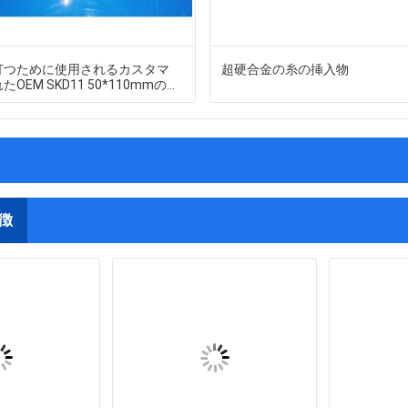
打つために使用されるカスタマ
超硬合金の糸の挿入物
OEM SKD11 50*110mmの精
化の部品
徴