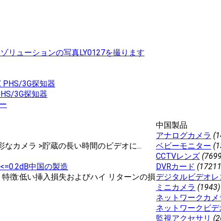
ゾリューションの写真LY0127を撮ります
PHS/3G探知器
中国製品
アナログカメラ
(1
彩なカメラ >貯蔵の長い時間のビデオに...
ベビーモニター
(1
CCTVレンズ
(7699
=0.2dB中国の製造
DVRカード
(17211
IL 特徴:低い挿入損失およびハイ リターンの損
デジタルビデオレ
ミニカメラ
(1943)
ネットワークカメ
ネットワークビデ
監視アクセサリ
(2