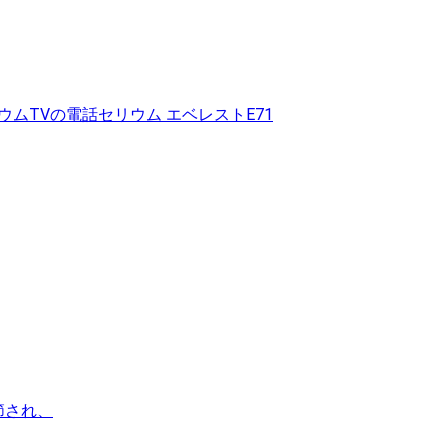
ウムTVの電話セリウム エベレストE71
節され、