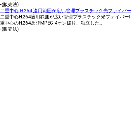
-
(販売法)
二重中心 H.264 適用範囲が広い管理プラスチック光ファイバー I
二重中心H.264適用範囲が広い管理プラスチック光ファイバーI
重中心のH.264及びMPEG-4オン破片、独立した...
-
(販売法)