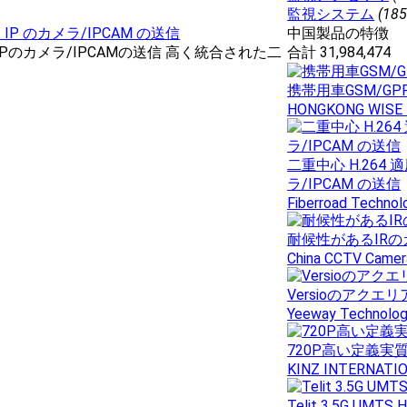
監視システム
(185
P のカメラ/IPCAM の送信
中国製品の特徴
Pのカメラ/IPCAMの送信 高く統合された二
合計 31,984,474
携帯用車GSM/GPR
HONGKONG WISE 
二重中心 H.26
ラ/IPCAM の送信
Fiberroad Technolo
耐候性があるIRの
China CCTV Camer
Versioのアクエ
Yeeway Technology
720P高い定義実質
KINZ INTERNATIO
Telit 3.5G UMT