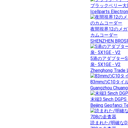
ブラックベリー大胆
Icellparts Electron
夜間視界12のメガ 
カムコーダー
SHENZHEN BROSF
5港のアダプターSF
泉- 5X1GE - V2
Zhenghong Trade 
83mmのC10タ
Guangzhou Chuangd
末端3.5inch D
Beijing Geofanci T
読まれた/明確なDTCs