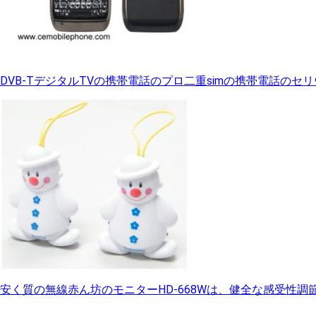
DVB-TデジタルTVの携帯電話のプロ二重simの携帯電話のセリ
安く質の無線赤ん坊のモニターHD-668Wは、健全な感受性調