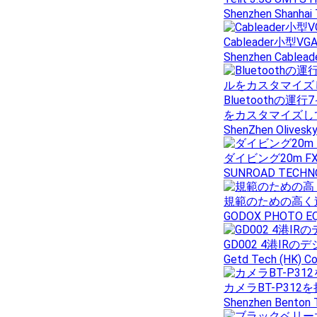
Shenzhen Shanhai 
Cableader小型V
Shenzhen Cableade
Bluetoothの
をカスタマイズし
ShenZhen Olivesky
ダイビング20m F
SUNROAD TECHN
規範のための高く
GODOX PHOTO EQ
GD002 4港IR
Getd Tech (HK) Co.
カメラBT-P31
Shenzhen Benton T