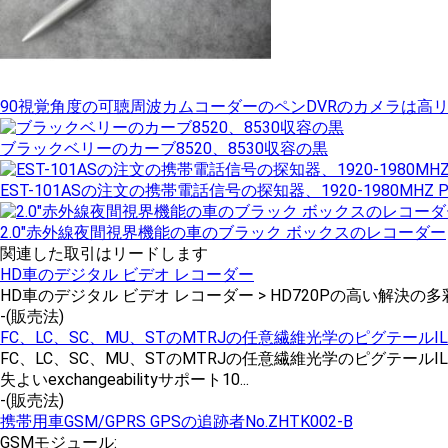
90視覚角度の可聴周波カムコーダーのペンDVRのカメラは高リ
ブラックベリーのカーブ8520、8530収容の黒
EST-101ASの注文の携帯電話信号の探知器、1920-1980MHZ 
2.0"赤外線夜間視界機能の車のブラック ボックスのレコーダー
関連した取引はリードします
HD車のデジタル ビデオ レコーダー
HD車のデジタル ビデオ レコーダー > HD720Pの高い解決の多
-
(販売法)
FC、LC、SC、MU、STのMTRJの任意繊維光学のピグテールIL<
FC、LC、SC、MU、STのMTRJの任意繊維光学のピグテール
失よいexchangeabilityサポート10...
-
(販売法)
携帯用車GSM/GPRS GPSの追跡者No.ZHTK002-B
GSMモジュール: