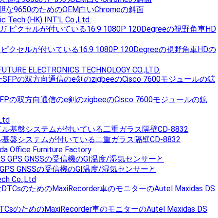
な9650のためのOEM白いChromeの斜面
ic Tech (HK) INT'L Co.,Ltd.
ピクセルが付いている16:9 1080P 120Degreeの視野角車HDの
UTURE ELECTRONICS TECHNOLOGY CO.,LTD.
Pの双方向通信のe剣のzigbeeのCisco 7600モジュールの鉱
Ltd
イル基盤システムが付いている二重ガラス隔壁CD-8832
a Office Furniture Factory
GPS GPS GNSSの受信機のGI温度/湿気センサーと
ech Co.,Ltd
のためのMaxiRecorder車のモニターのAutel Maxidas DS