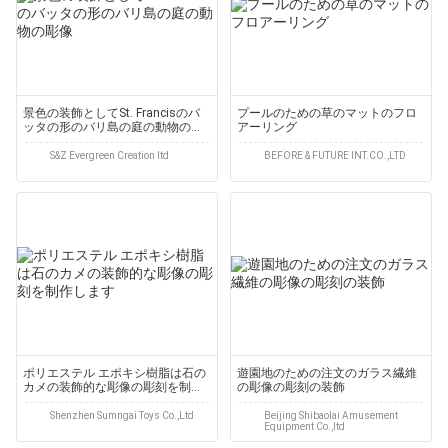
景色の装飾としてSt. Francisのバ
プールのための草のマットのフロ
ッタの形のバリ島の庭の動物の彫
アーリング
像
S&Z Evergreen Creation ltd
BEFORE & FUTURE INT.CO.,LTD
ポリエステル エポキシ樹脂は石の
遊園地のための注文のガラス繊維
カメの装飾的な彫像の彫刻を制作
の彫像の彫刻の装飾
します
Shenzhen Sumngai Toys Co.,Ltd
Beijing Shibaolai Amusement
Equipment Co.,ltd