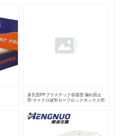
多孔型PPプラスチック容器型 漏れ防止
型 マイクロ波型セーフロックボックス型