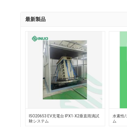
最新製品
ISO20653 EV充電台 IPX1-X2垂直雨滴試
水素性/
験システム
ム