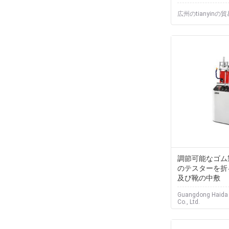
広州のtianyinの
調節可能なゴム
のテスターを折る靴
及び靴の中敷
Guangdong Haida
Co., Ltd.