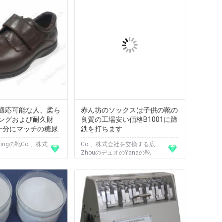
適応可能な人、柔ら
赤ん坊のソックスは子供の靴の
ングおよび耐久財
良質の工場安い価格B1001に蹄
eの十分にマッチの糖尿
鉄を打ちます
挿入物のための革
nxingの靴Co.、株式
Co.、株式会社を交換する広
靴
ZhouのデュオのYanaの靴