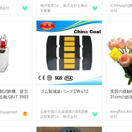
海洋装置Co.、株式会社を集め
広州Huajin
貿易会社
る重慶
会社
製試験機、疲労
ゴム製減速バンプ DW-L12
実質の接触
 GB/T 3903
31cmの総
山東中国の石炭産業の&地雷敷
Wingflora A
 Equipment
設探索群Co.、株式会社
会社