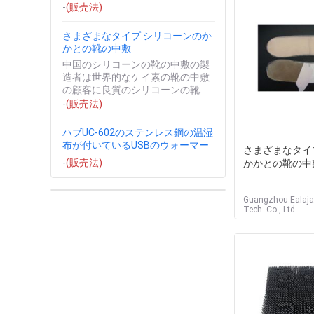
cleaner&のコンディショ...
-
(販売法)
さまざまなタイプ シリコーンのか
かとの靴の中敷
中国のシリコーンの靴の中敷の製
造者は世界的なケイ素の靴の中敷
の顧客に良質のシリコーンの靴の
中敷を提供します。希望有用な私
-
(販売法)
達のシリコーンのゲルの靴の中敷
およびケイ...
ハブUC-602のステンレス鋼の温湿
布が付いているUSBのウォーマー
さまざまなタイ
-
(販売法)
かかとの靴の中
Guangzhou Ealajan
Tech. Co., Ltd.