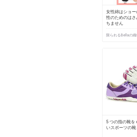
女性綿はショー
性のためのはさ
ちません
限られるBellaの
5 つの指の靴を c
いスポーツの靴