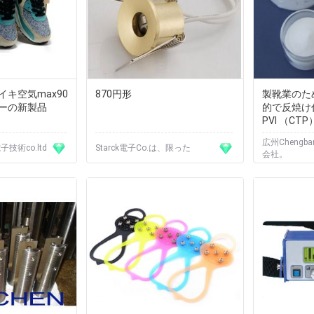
キ空気max90
870円形
製靴業のた
ーの新製品
的で反焼け
PVI （CTP
広州Chengb
子技術co.ltd
Starck電子Co.は、限った
会社。