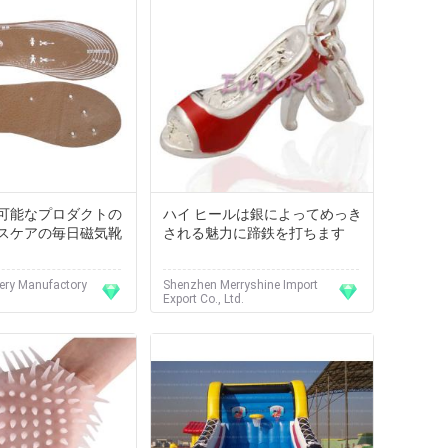
可能なプロダクトの
ハイ ヒールは銀によってめっき
スケアの毎日磁気靴
される魅力に蹄鉄を打ちます
lery Manufactory
Shenzhen Merryshine Import
Export Co., Ltd.