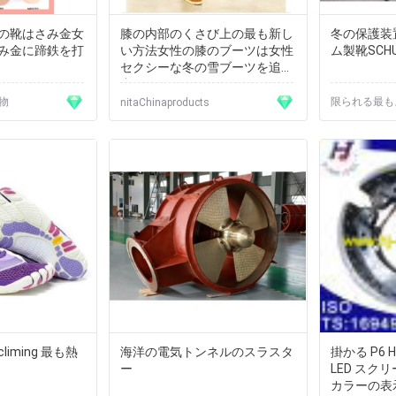
の靴はさみ金女
膝の内部のくさび上の最も新し
冬の保護装
み金に蹄鉄を打
い方法女性の膝のブーツは女性
ム製靴SCH
セクシーな冬の雪ブーツを追い
出します
織物
限られる最も
nitaChinaproducts
liming 最も熱
海洋の電気トンネルのスラスタ
掛かる P6
ー
LED スク
カラーの表