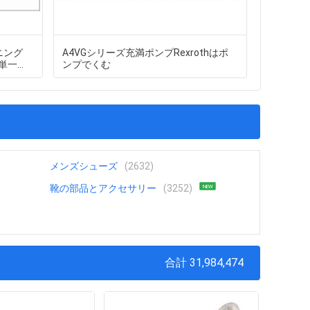
ニング
A4VGシリーズ充満ポンプRexrothはポ
指の柔軟
動単一の
ンプでくむ
のBass
メンズシューズ
(2632)
靴の部品とアクセサリー
(3252)
NEW
合計 31,984,474