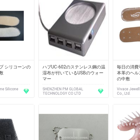
プ シリコーンの
ハブUC-602のステンレス鋼の温
毎日の消費
敷
湿布が付いているUSBのウォー
本革のヘル
マー
の中敷
e Silicone
SHENZHEN P.M GLOBAL
Vivace Jewel
TECHNOLOGY CO LTD
Co., Ltd.