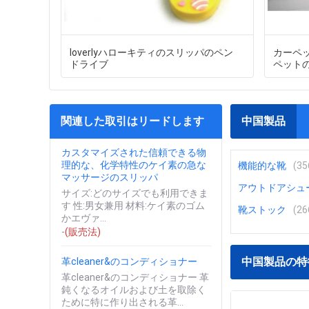
loverlyハローキティのスリッパのペン
カーペ
ドライブ
ペット
関連した取引はリードします
中国製品
カスタマイズされた信頼できる物
理的な、化学特性のケイ素の急な
機能的な靴
(35
マッサージのスリッパ
アウトドアシュ
サイズ:どのサイズでも利用できま
す 性:男女兼用 材料:ケイ素のゴム
靴ストック
(26
かエヴァ...
-
(販売法)
中国製品の特
革cleaner&のコンディショナー
革cleaner&のコンディショナー 革
鈍くなるオイルおよび土を取除く
ために特に作り出される革