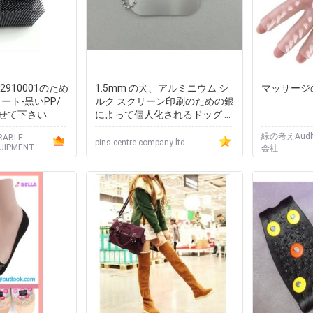
 92910001のため
1.5mm の犬、アルミニウム シ
マッサージ
ート-黒いPP/
ルク スクリーン印刷のための銀
せて下さい
によって個人化されるドッグ タ
ッグ
緑の考えAudlt
RABLE
pins centre company ltd
UIPMENT
会社