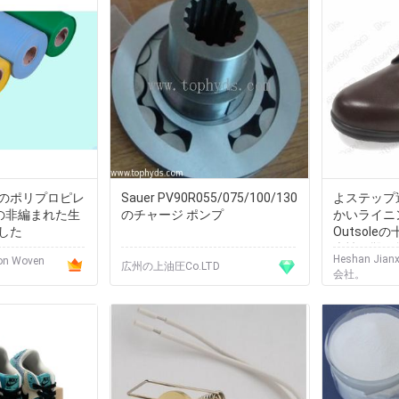
のポリプロピレ
Sauer PV90R055/075/100/130
よステップ
ndの非編まれた生
のチャージ ポンプ
かいライニ
した
Outsol
病性の靴の
Heshan Jia
on Woven
Dibaeticの
広州の上油圧Co.LTD
会社。