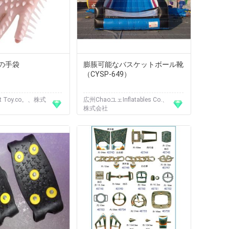
の手袋
膨脹可能なバスケットボール靴
（CYSP-649）
 Toy.co。、株式
広州ChaoユェInflatables Co.、
株式会社