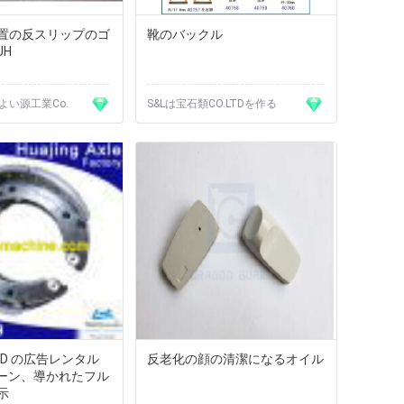
置の反スリップのゴ
靴のバックル
UH
よい源工業Co.
S&Lは宝石類CO.LTDを作る
 HD の広告レンタル
反老化の顔の清潔になるオイル
リーン、導かれたフル
示