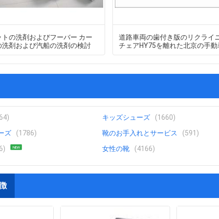
ットの洗剤およびフーバー カー
道路車両の歯付き版のリクライ
の洗剤および汽船の洗剤の検討
チェアHY75を離れた北京の手
側面のルーバ語
64)
キッズシューズ
(1660)
ーズ
(1786)
靴のお手入れとサービス
(591)
6)
女性の靴
(4166)
NEW
徴