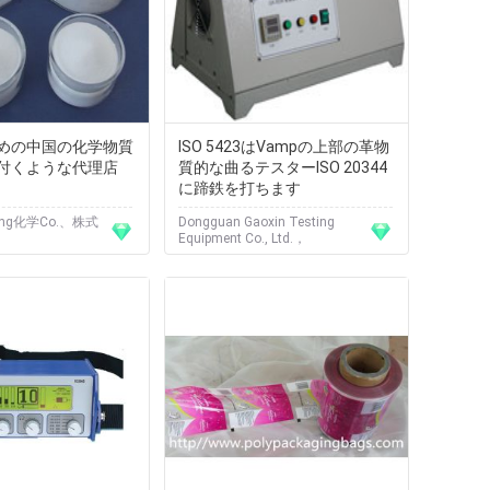
めの中国の化学物質
ISO 5423はVampの上部の革物
付くような代理店
質的な曲るテスターISO 20344
）
に蹄鉄を打ちます
ang化学Co.、株式
Dongguan Gaoxin Testing
Equipment Co., Ltd.，