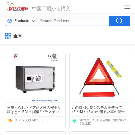
中国工場から購入！
Products
金庫
三重折られたドア耐火性の安全な
足の特別な錠システムを使って、
箱はとの EGI の鋼板/プラスチック
43 * 43 * 43cmの明るい車の警告
皿の粉のコーティングに傷抵抗し
の三角形
ます
SUPER SECURITY LTD
YUYAO JIADA PLASTIC INDUSTRY
CO., LTD