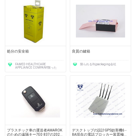
処分の安全箱
良質の鍵箱
FAMED HEALTHCARE
限られるlhjpackaging会社
APPLIANCE COMPANY限った
プラスチック車の運送者AMAROK
デスクトップの設計GPS妨害機6 -
のための遠隔キー7E0 837の202広
8A現在の電話ブロッカー装置極度