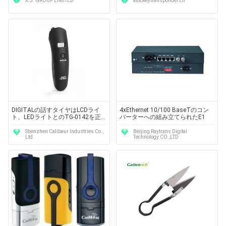
X.J. GROUP LIMITED
autokeytransponder.cn
DIGITALの話すタイヤはLCDライ
4xEthernet 10/100 BaseTのコン
ト、LEDライトとのTG-0142を正
バーターへの組み立てられたE1
確に測ります
Shenzhen Calibeur Industries Co.,
Beijing Raytrans Digital
Ltd.
Technology CO.,LTD