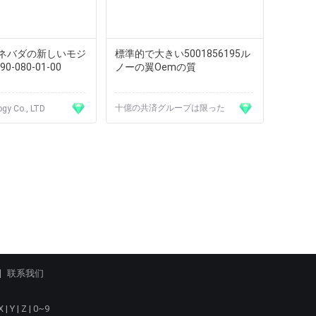
ネバダの新しいモジ
標準的で大きい5001856195ル
0-080-01-00
ノーの翼Oemの質
十億の共済グループは限った
gy Co., LTD
联系我们
X
|
Y
|
Z
|
0~9