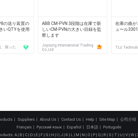
 CP8の送り装置の
ABB CM-PVN 3段階は在庫で新
在庫の曲が
きいQTYを使用
しいCM-PVNの大きい目録を監
ュール33019
察します
Joyoung International Trading
.は、限った
TLU Technolo
Co.,Ltd
roducts
Suppliers
About Us
Contact Us
Help
Site Map
公司介绍
Français
Русский язык
Español
日本語
Português
roducts:
A
|
B
|
C
|
D
|
E
|
F
|
G
|
H
|
I
|
J
|
K
|
L
|
M
|
N
|
O
|
P
|
Q
|
R
|
S
|
T
|
U
|
V
|
W
|