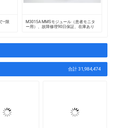
庫で–限
M3015A MMSモジュール（患者モニタ
TAJD33
ー用）、故障修理90日保証、在庫あり
サーの新
合計 31,984,474