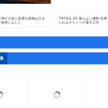
pf/Nxt の送り装置の原物は大き
TNY263_04 -最もよい価格-在
を使用しました
られるキャシーの電子工学
徴