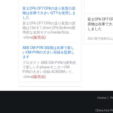
AREAMA、等MOQ...
富士CP6 CP7 CP8の送り装置の原
物は在庫で大きいQTYを使用しま
した
富士CP6 CP7
富士CP6 CP7 CP8の送り装置の原
原物は在庫で大
物は13in E 1.3mm CP6 8x4mm標
しました
準的な名前モデルFeederSize
ReelSize様式...
-china
(販売法)
ZKの電子技術Co
ABB CM-PVN 3段階は在庫で新し
いCM-PVNの大きい目録を監察し
ます
プロダクト:ABB CM-PVNの標準的
で新しい3-phaseモニターCM-
PVNの大きい目録 AC800Mシリー
ズ モジュール、工業用ロボットの
-china
(販売法)
予備品DSQC...
Home
P
China Hot P