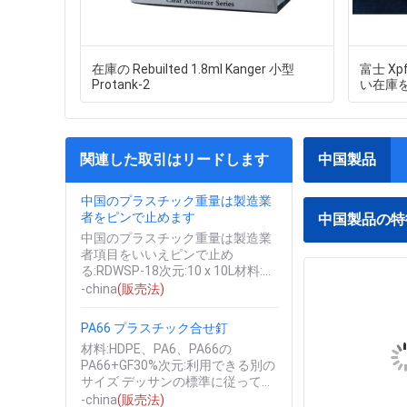
在庫の Rebuilted 1.8ml Kanger 小型
富士 X
Protank-2
い在庫
関連した取引はリードします
中国製品
中国のプラスチック重量は製造業
者をピンで止めます
中国製品の特
中国のプラスチック重量は製造業
者項目をいいえピンで止め
る:RDWSP-18次元:10 x 10L材料:ナ
イロン&鋼鉄Moqのめっき:サンプ
-china
(販売法)
ル無し:自由な急流はチ...
PA66 プラスチック合せ釘
材料:HDPE、PA6、PA66の
PA66+GF30%次元:利用できる別の
サイズ デッサンの標準に従ってカ
スタマイズされて:DIN、NF、
-china
(販売法)