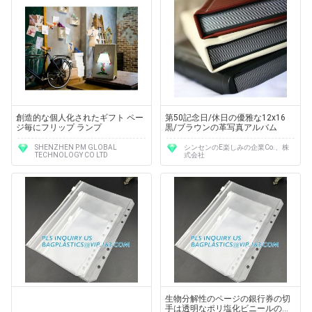
創造的な個人化されたギフト ペー
第50記念日/休日の優雅な12x16
ジ毎にフリップ ランプ
黒/ブラウンの革写真アルバム
SHENZHEN P.M GLOBAL
シンセンのE楽しみの企業Co.、株
TECHNOLOGY CO LTD
式会社
生物分解性のページの銀行券の切
手は透明なポリ塩化ビニールのお