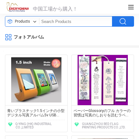
中国工場から購入！
Products
フォトアルバム
青いプラスチック1.5インチの小型
ペーパーGlossoryのフル カラーの
デジタル写真アルバム5v USB
習慣は写真のしおりを読むラベル
Windows Vista/7およびApple
を印刷しました
Q-YING (HK) INDUSTRIAL
GUANGZHOU RED FLAG
CO.,LIMITED
PRINTING PRODUCTS CO.,LTD.