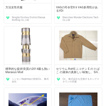
方法女性衣服
VAGの司令官8.6 VAG多用性があ
るVDi
Ningbo Yinzhou District Xianya
Shenzhen Wonder Electronic Tech
Knitting Co., Ltd.
Co.,Ltd
標準的な提供!良質の2014最も熱い
セリウム RoHS ニコチン E の たば
Maraxus Mod
こ の液体の真新しい味無し、5ml -
50ml びん
シンセンVapemayの技術Co.、株式
Co.、株式会社を交換するキングス
会社
タウンの衣服