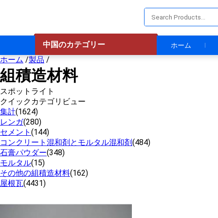
中国のカテゴリー
ホーム
ホーム
/
製品
/
組積造材料
スポットライト
クイックカテゴリビュー
集計
(1624)
レンガ
(280)
セメント
(144)
コンクリート混和剤とモルタル混和剤
(484)
石膏パウダー
(348)
モルタル
(15)
その他の組積造材料
(162)
屋根瓦
(4431)