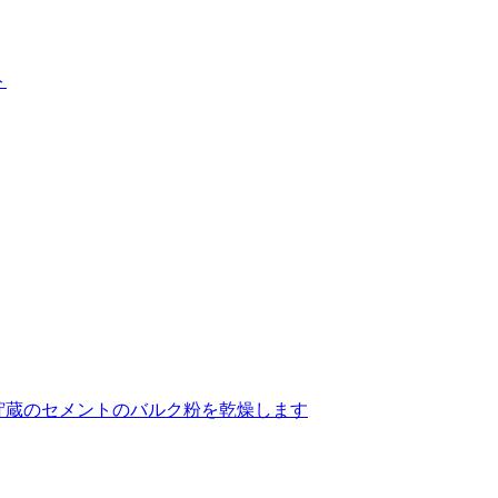
ト
ク タックの貯蔵のセメントのバルク粉を乾燥します