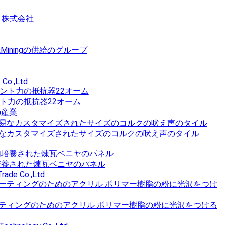
、株式会社
&Miningの供給のグループ
 Co.,Ltd
ト力の抵抗器22オーム
の産業
なカスタマイズされたサイズのコルクの吠え声のタイル
内培養された煉瓦ベニヤのパネル
Trade Co.,Ltd
ティングのためのアクリル ポリマー樹脂の粉に光沢をつける