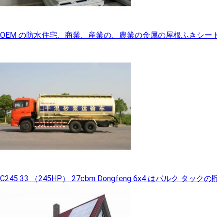
OEM の防水住宅、商業、産業の、農業の金属の屋根ふきシー
C245 33 （245HP） 27cbm Dongfeng 6x4 はバル