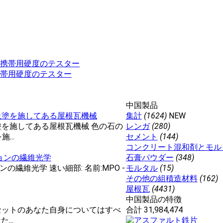
帯用硬度のテスター
中国製品
彩な上塗を施してある屋根瓦機械
集計
(1624)
NEW
上塗を施してある屋根瓦機械 色の石の
レンガ
(280)
...
セメント
(144)
コンクリート混和剤とモル
ョンの繊維光学
石膏パウダー
(348)
維光学 速い細部: 名前:MPO -
モルタル
(15)
その他の組積造材料
(162)
屋根瓦
(4431)
中国製品の特徴
た2セットのあなた自身についてはすべ
合計 31,984,474
..