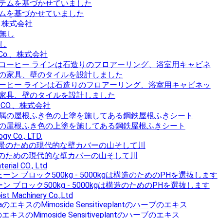
ムを基づかせていました
、株式会社
無し
Co.、株式会社
ーヒー ラインは石造りのフロアーリング、浴室用キャビネッ
家具、壁のタイルを設計しました
CO.、株式会社
の屋根ふき色の上塗を施してある鋼鉄屋根ふきシート
gy Co., LTD.
背景のための現代的な壁カバーの山そして川
erial CO., Ltd
 ブロック500kg - 5000kgは構造のためのPHを選抜します
st Machinery Co.,Ltd
スのMimoside Sensitiveplantのハーブのエキス