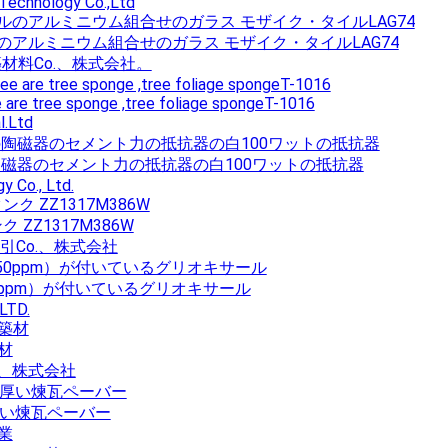
Technology Co.,Ltd
タイルのアルミニウム組合せのガラス モザイク・タイルLAG74
築材料Co.、株式会社。
 are tree sponge ,tree foliage spongeT-1016
.Ltd
ムの陶磁器のセメント力の抵抗器の白100ワットの抵抗器
 Co., Ltd.
ク ZZ1317M386W
取引Co.、株式会社
e<50ppm）が付いているグリオキサール
LTD.
材
o.、株式会社
厚い煉瓦ペーバー
業