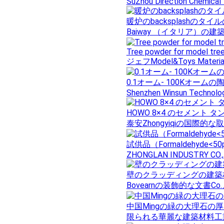
SuZhou Direction Chemical 
暖炉のbacksplashの
Baiway （イタリア）の建
Tree powder for model tree
ジェフModel&Toys Material
0.1オーム- 100Kオー
Shenzhen Winsun Technology
HOWO 8×4 のセメント タン
泰安Zhongyiqiの国際的な
試供品（Formaldehyd
ZHONGLAN INDUSTRY CO.,
壁のクラッディングの建築
Bovearnの装飾的な文書C
中国Mingの緑の大理石の
限られる華麗な建築材料工