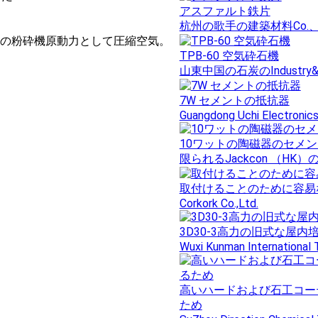
アスファルト鉄片
杭州の歌手の建築材料Co.
TPB-60の粉砕機原動力として圧縮空気。
TPB-60 空気砕石機
山東中国の石炭のIndustry
7W セメントの抵抗器
Guangdong Uchi Electronics
10ワットの陶磁器のセメン
限られるJackcon （HK）
取付けることのために容易
Corkork Co.,Ltd.
3D30-3高力の旧式な屋
Wuxi Kunman International 
高いハードおよび石工コー
ため