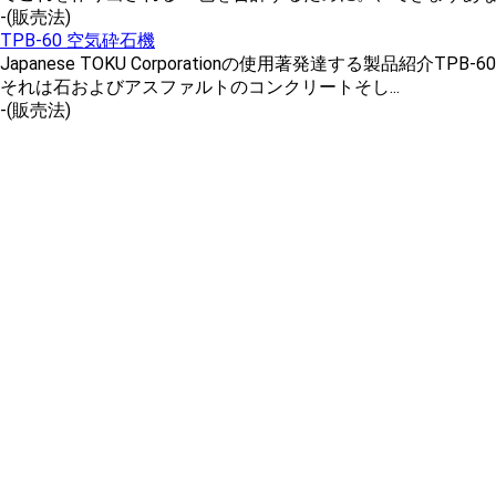
-
(販売法)
TPB-60 空気砕石機
Japanese TOKU Corporationの使用著発達する製品紹介
それは石およびアスファルトのコンクリートそし...
-
(販売法)