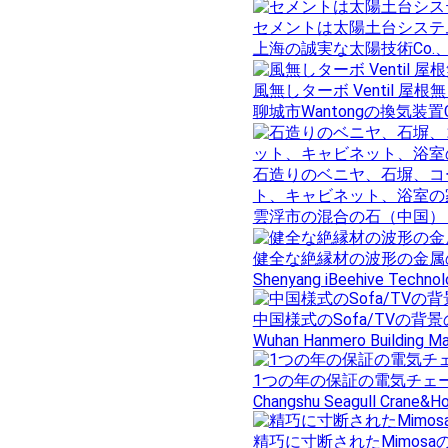
セメントは太陽土台システ
上海の誠実な太陽技術Co.
風無しターボ Ventil 屋根
聊城市Wantongの換気装置
石造りのベニヤ、石塀、コ
ト、キャビネット、浴室の
雲浮市の混合の石（中国） 
健全な絶縁材の波形の金属
Shenyang iBeehive Technolo
中国様式のSofa/TVの
Wuhan Hanmero Building Mat
1つの年の保証の電気チェーン
Changshu Seagull Crane&Hoi
精巧に寸断されたMimosaのエキ