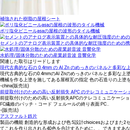
補強された樹脂の屋根シート
ポリ塩化ビニールasaの屋根の波形のタイル機械
セメントのアナログ表示装置との具体的な耐圧強度のための携
水処理/固体分散のための産業超音波 音響化学
関連した取引はリードします
現代古典的な石の 0.4mm の Al Zn のめっきのパネルと多
現代古典的な石の0.4mmのAl Znのめっきのパネルと多彩な
機械を作る上塗を施してある屋根瓦の指定 色の石造りの上塗を施
-china
(販売法)
前提取付けのための高い反射損失 APC のテレコミュニケーシ
前提取付けのための高い反射損失APCのテレコミュニケーションの繊
FC繊維のパッチ・コード フェルールの終り表面:PC...
-
(販売法)
アスファルト鉄片
製品の機能 創造的な形成および色:5設計chioicesおよびま
てこれを作り出される40色を合計するために。、できますあなた.