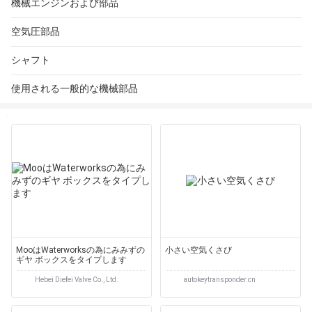
機械エンジンおよび部品
空気圧部品
シャフト
使用される一般的な機械部品
MooはWaterworksの為にみみずの
小さい空気くさび
ギヤ ボックスをタイプします
Hebei Diefei Valve Co., Ltd.
autokeytransponder.cn