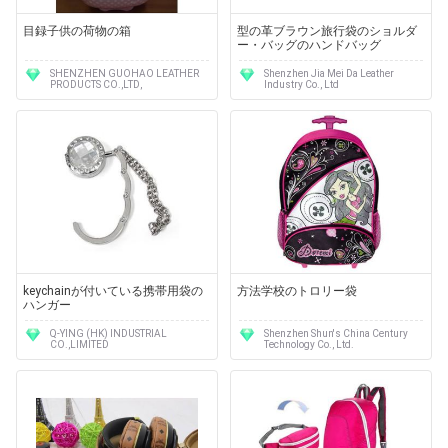
目録子供の荷物の箱
型の革ブラウン旅行袋のショルダ
ー・バッグのハンドバッグ
SHENZHEN GUOHAO LEATHER
Shenzhen Jia Mei Da Leather
PRODUCTS CO.,LTD,
Industry Co., Ltd
keychainが付いている携帯用袋の
方法学校のトロリー袋
ハンガー
Q-YING (HK) INDUSTRIAL
Shenzhen Shun's China Century
CO.,LIMITED
Technology Co., Ltd.