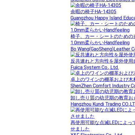
余暇の椅子HA-14305
Guangzhou Happy Island Educa
椅子、カー・シートのための
1.0mm柔らかいHandfeeling
Bo Wang(GaoSheng)Leather Co
反共連れと方向性を屋外使用自動フ
Fujica System Co., Ltd.
卓上のワインの棚革および木
ShenZhen Comfort Industry Co
卸し売り質の幼児期の教育おも
Hangzhou Kundi Trading CO.,L
再使用可能な点滅LEDによ
せました