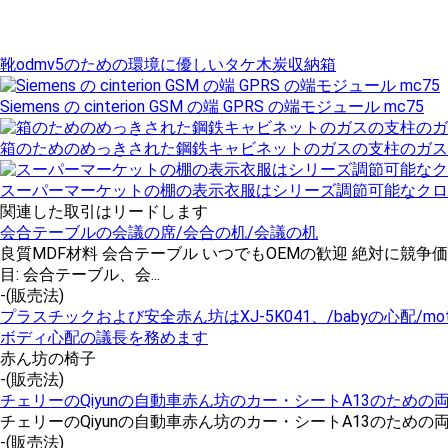
靴odmv5のための環境に優しいタケ木炭収納箱
Siemens の cinterion GSM の端 GPRS の端モジュール mc75
箱のためのめっきされた鋼鉄キャビネットのガスの支柱のガス
スーパーマーケットの棚の表示衣服はシリーズ調節可能なクロ
関連した取引はリードします
会合テーブルの会議の席/会合の机/会議の机
良質MDF材料 会合テーブル いつでもOEMの歓迎 絶対に競争価
目: 会合テーブル、会...
-
(販売法)
プラスチックおよび安全赤ん坊はXJ-5K041、/babyの心配/mo
ボディ心配の議長を務めます
赤ん坊の椅子
-
(販売法)
チェリーのQiyunの自動車赤ん坊のカー・シートA13のため
チェリーのQiyunの自動車赤ん坊のカー・シートA13のための両
-
(販売法)