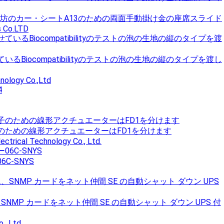
赤ん坊のカー・シートA13のための両面手動掛け金の座席スライド
s Co.LTD
Biocompatibilityのテストの泡の生地の縦のタイプを渡し
ology Co.,Ltd
のための線形アクチュエーターはFD1を分けます
ectrical Technology Co., Ltd.
C-SNYS
NMP カードをネット仲間 SE の自動シャット ダウン UPS 付
., Ltd.