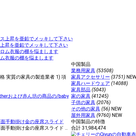
上昇を亜鉛でメッキして下さい
ム衣服の棚を悩まします
中国製品
業務用家具
(53508)
格 実質の家具の製造業者 1) 項
家具アクセサリー
(3751)
NE
家具ハードウェア
(14088)
家具部品
(5043)
therおよび赤ん坊の商品の/baby
家の家具
(41245)
子供の家具
(2076)
その他の家具
(56)
NEW
屋外用家具
(9760)
NEW
の両面手動掛け金の座席スライド
中国製品の特徴
面手動掛け金の座席スライド ...
合計 31,984,474