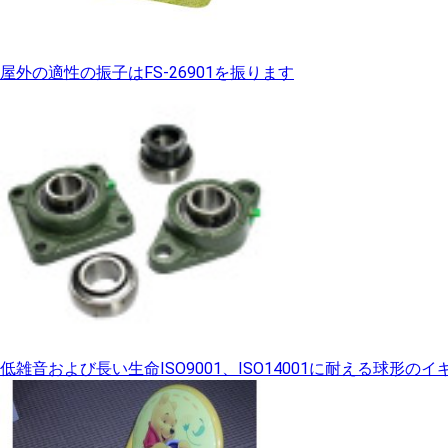
屋外の適性の振子はFS-26901を振ります
低雑音および長い生命ISO9001、ISO14001に耐える球形