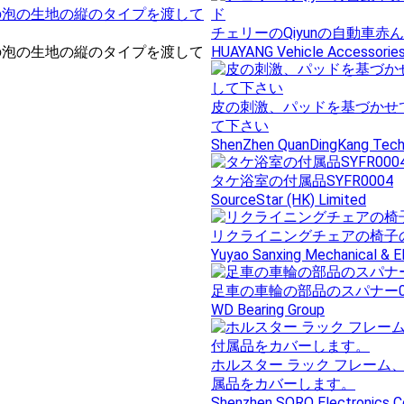
テストの泡の生地の縦のタイプを渡して
チェリーのQiyunの自動車
テストの泡の生地の縦のタイプを渡して
HUAYANG Vehicle Accessorie
皮の刺激、パッドを基づかせている
て下さい
ShenZhen QuanDingKang Techn
タケ浴室の付属品SYFR0004
SourceStar (HK) Limited
リクライニングチェアの椅子
Yuyao Sanxing Mechanical & El
足車の車輪の部品のスパナー06
WD Bearing Group
ホルスター ラック フレーム、S
属品をカバーします。
Shenzhen SORO Electronics Co