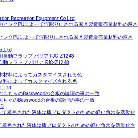
tion Recreation Equipment Co.Ltd
ピンクPUによって浮彫りにされる家具製造販売業材料の厚さ
.,Ltd
ラップ バリア FJC-Z1248
材料によってカスタマイズされる色
.,Ltd
ちゃのBasswoodの合板の論理の事の一致
TD
って着色された液体は棒プロダクトのための軽い角氷を活動化さ