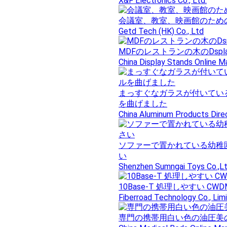
X&F Electronics Co., Ltd.
会議室、教室、映画館のため
Getd Tech (HK) Co., Ltd
MDFのレストランの木のDs
China Display Stands Online M
まっすぐなガラスが付いてい
を曲げました
China Aluminum Products Dire
ソファーで置かれている幼稚
い
Shenzhen Sumngai Toys Co.,L
10Base-T 処理しやすい CW
Fiberroad Technology Co., Lim
専門の携帯用白い色の油圧美の