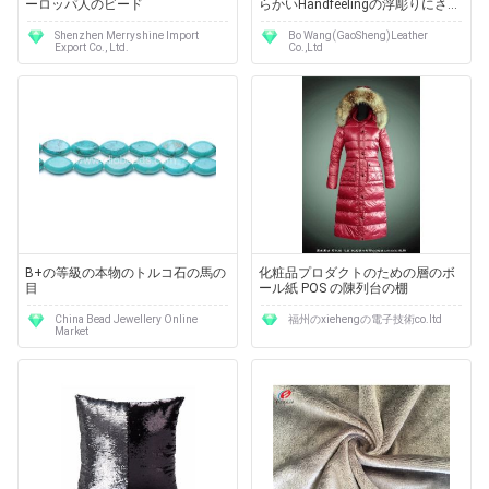
ーロッパ人のビード
らかいHandfeelingの浮彫りにされ
た革家具製造販売業材料
Shenzhen Merryshine Import
Bo Wang(GaoSheng)Leather
Export Co., Ltd.
Co.,Ltd
B+の等級の本物のトルコ石の馬の
化粧品プロダクトのための層のボ
目
ール紙 POS の陳列台の棚
China Bead Jewellery Online
福州のxiehengの電子技術co.ltd
Market