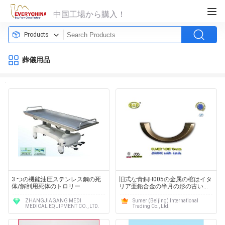
中国工場から購入！
Products
葬儀用品
3 つの機能油圧ステンレス鋼の死
旧式な青銅H005の金属の棺はイタ
体/解剖用死体のトロリー
リア亜鉛合金の半月の形の古い青
銅色色を扱います
ZHANGJIAGANG MEDI
Sumer (Beijing) International
MEDICAL EQUIPMENT CO., LTD.
Trading Co., Ltd.