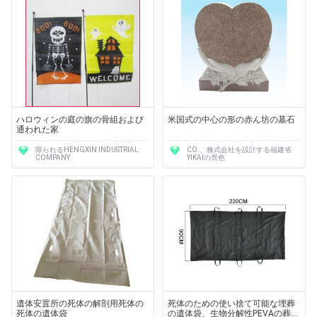
ハロウィンの庭の旗の骨組および
米国式の中心の形の赤ん坊の墓石
通われた家
限られるHENGXIN INDUSTRIAL
CO.、株式会社を設計する福建省
COMPANY
YIKAIの景色
遺体安置所の死体の解剖用死体の
死体のための使い捨て可能な埋葬
死体の遺体袋
の遺体袋、生物分解性PEVAの葬儀