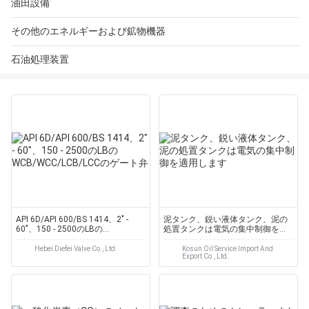
油田設備
その他のエネルギーおよび鉱物機器
石油処理装置
API 6D/API 600/BS 1414、2" -
泥タンク、鋭い液体タンク、泥の
60"、150 - 2500のLBの
処置タンクは電気の集中制御を適
WCB/WCC/LCB/LCCのゲート弁
用します
Hebei Diefei Valve Co., Ltd.
Kosun Oil Service Import And
Export Co., Ltd.