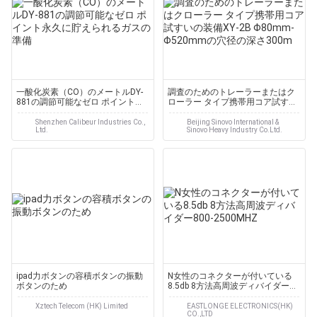
一酸化炭素（CO）のメートルDY-
調査のためのトレーラーまたはク
881の調節可能なゼロ ポイント永
ローラー タイプ携帯用コア試すい
久に貯えられるガスの準備
の装備XY-2B Φ80mm-Φ520mmの
穴径の深さ300m
Shenzhen Calibeur Industries Co.,
Beijing Sinovo International &
Ltd.
Sinovo Heavy Industry Co.Ltd.
ipad力ボタンの容積ボタンの振動
N女性のコネクターが付いている
ボタンのため
8.5db 8方法高周波ディバイダー
800-2500MHZ
Xztech Telecom (HK) Limited
EASTLONGE ELECTRONICS(HK)
CO.,LTD