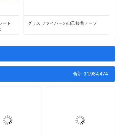
シート
グラス ファイバーの自己接着テープ
美しい3
た
たきれい
を印刷し
合計 31,984,474