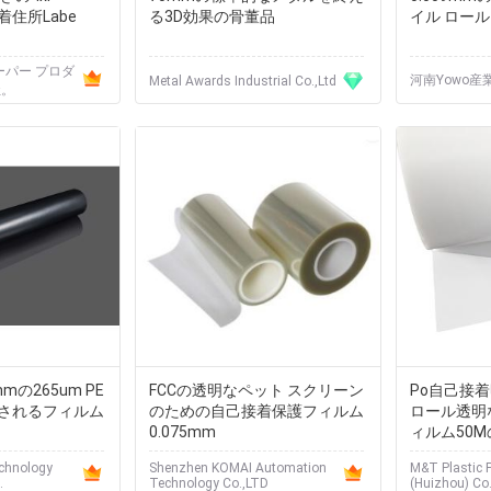
着住所Labe
る3D効果の骨董品
イル ロール
ーパー プロダ
河南Yowo産
Metal Awards Industrial Co.,Ltd
社。
mの265um PE
FCCの透明なペット スクリーン
Po自己接
されるフィルム
のための自己接着保護フィルム
ロール透明
0.075mm
ィルム50
ド
echnology
Shenzhen KOMAI Automation
M&T Plastic 
.
Technology Co.,LTD
(Huizhou) Co.