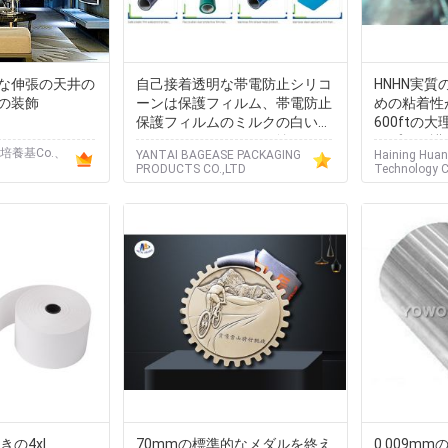
な伸張の天井の
自己接着透明な帯電防止シリコ
HNHN実
の装飾
ーンは保護フィルム、帯電防止
めの粘着性が
保護フィルムのミルクの白いス
600ftの
トレッチ・フィルムに塗りまし
ップの保護
の培養基Co.、
YANTAI BAGEASE PACKAGING
Haining Huan
た
PRODUCTS CO.,LTD
Technology C
きの4xl
70mmの標準的なメダルを終え
0.009m