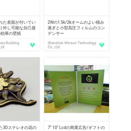
れた表面が付いてい
2Wの1.5k/2kオームのよい積み
り外し可能な自己接
過ぎと小型高圧フィルムのコン
の効果の壁紙
デンサー
ro Building
Shenzhen Winsun Technology
Ltd
Co., Ltd.
た3Dステレオの花の
7" 10" Lcdの商業広告/ギフトの