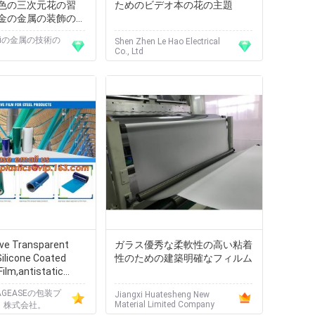
色の三次元花の習
ためのビデオ本の花の主題
金の金属の装飾の習
siの金属の技術の
Shen Zhen Le Hao Electrical
Co., Ltd
ive Transparent
ガラス優秀な柔軟性の高い粘着
Silicone Coated
性のための建築明確なフィルム
Film,antistatic
film milk white
GEASEの包装プ
Jiangxi Huatesheng New
m
Material Limited Company
.、株式会社。