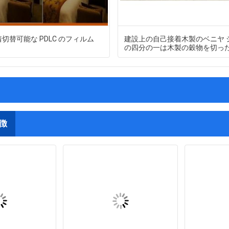
切替可能な PDLC のフィルム
建設上の自己接着木製のベニヤ 
の四分の一は木製の穀物を切っ
徴