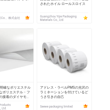
されたホイル ロールスロイス
Guangzhou Yijie Packaging
業Co.、株式会社
Materials Co., Ltd.
着明確なポリエステル
アドレス・ラベルPMSの光沢の
なポリエステル・フ
ラミネーションを付けているど
Mの接着のダイヤモン
うさ引きの自己
Products
Seewe packaging limited
, Ltd.