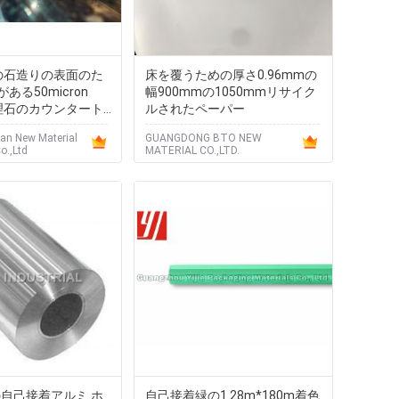
質の石造りの表面のた
床を覆うための厚さ0.96mmの
ある50micron
幅900mmの1050mmリサイク
大理石のカウンタート
ルされたペーパー
フィルム
an New Material
GUANGDONG BTO NEW
o.,Ltd
MATERIAL CO.,LTD.
mの自己接着アルミ ホ
自己接着緑の1.28m*180m着色