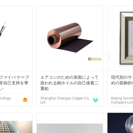
ファイバ ケーブ
エアコンのための表面によって
現代別のサ
非自己支持を導
扱われる銅ホイルの自己接着二
めの装飾的
い
重鉛
hnology
Shanghai Changyu Copper Co,
Beijing Sunor
Ltd.
Company Lim