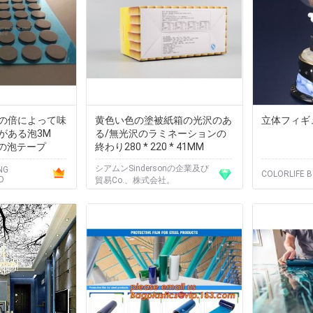
の倍によって味
黄色い色の塗被紙箱の光沢のあ
立体フィギ
がある泡3M
る/無光沢のラミネーションの
ルの泡テープ
終わり280 * 220 * 41MM
シアムンSindersonの企業及び
NG
COLORLIFE 
D
貿易Co.、株式会社。