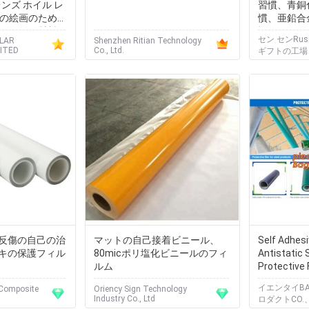
3Dレンズ ホイル レ
習慣、青銅
ズの絵画のための
慣、亜鉛合
dフィルム材料を
慣
セン センRu
ULAR
Shenzhen Ritian Technology
ITED
Co., Ltd.
ギフトの工場
着反傷の自己の治
マットの自己接着ビニール、
Self Adhes
キの保護フィル
80micポリ塩化ビニールのフィ
Antistatic 
ルム
Protective 
protective 
イエンタイBA
Composite
Oriency Sign Technology
stretch fil
Industry Co., Ltd
ロダクトCO