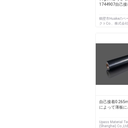
1744907自己接
鶴壁市Huakeのペ
クトCo.、株式会
自己接着0.265m
によって薄板に
Upass Material T
(Shanghai) Co.,Ltd