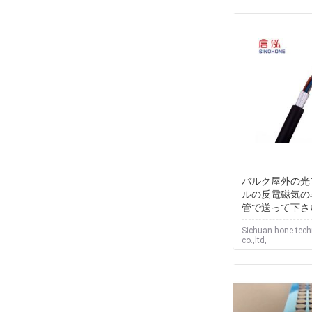
バルク屋外の光
ルの反電磁気の
管で送って下さ
Sichuan hone tec
co.,ltd,