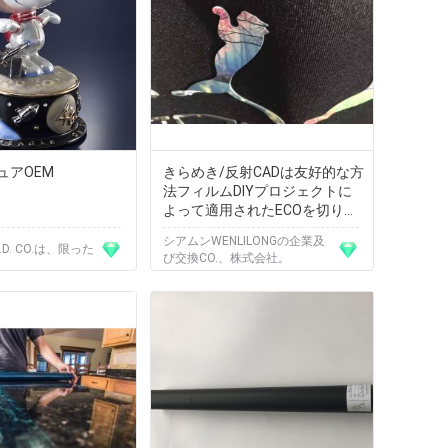
ュアOEM
きらめき/反射CADは友好的な方
法フィルムDIYプロジェクトに
よって適用されたECOを切りま
した
シアムンWENLILONGの企業及
B.D. CO.は、限った
び交換CO.、株式会社。