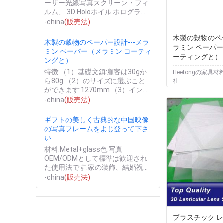
ーザー光線写真スクリーン・フィ
ルム、 3D Holoホイル ホログラム
の背面映写のフィルムは視聴者が
-china
(販売法)
スクリーンを通して鮮やかなイ
木製の穀物のペー
メ...
木製の穀物のペーパー設計---メラ
ラミン ペーパー
ミン ペーパー（メラミン コーティ
ーティングと）
ングと）
特徴:（1）基礎文鎮:顧客は30gか
Heetongの家具材
ら80g （2）のサイズに選ぶこと
社
ができます:1270mm （3）インク:
輸入されたインク、国内インク
-china
(販売法)
（顧客の要求に従って） ...
ギフトの美しく古典的な中国映像
の写真フレームをよじ登って下さ
い
材料:Metal+glass色:写真
OEM/ODMとして標準は歓迎され
た使用法です:家の装飾、結婚祝い
製造業者、結婚式の好意、ビジネ
-china
(販売法)
ス ギフト、宝石箱、誕生日プ...
プラスチック 