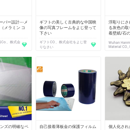
パー設計---メ
ギフトの美しく古典的な中国映
浮彫りにさ
（メラミン コ
像の写真フレームをよじ登って
る灰色の取
下さい
着壁紙/石
料Co.、株式会
ギフトCO.、株式会社をよじ登
Wuhan Hanme
Material CO., 
りなさい
レンズの明確なペ
自己接着薄板金の保護フィルム
個人化され