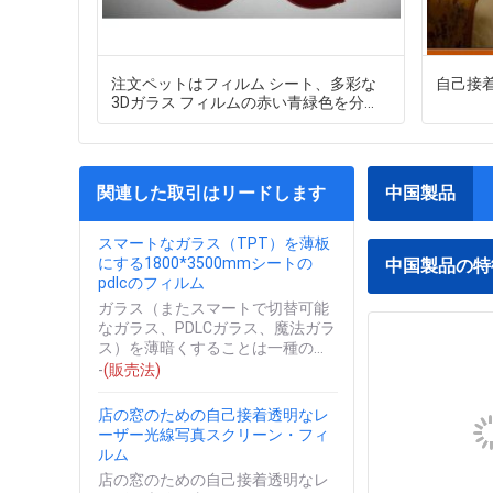
注文ペットはフィルム シート、多彩な
自己接着
3Dガラス フィルムの赤い青緑色を分極
しました
関連した取引はリードします
中国製品
スマートなガラス（TPT）を薄板
にする1800*3500mmシートの
中国製品の特
pdlcのフィルム
ガラス（またスマートで切替可能
なガラス、PDLCガラス、魔法ガラ
ス）を薄暗くすることは一種の透
明な、曇らされた（不透明な）状
-
(販売法)
態間の移動を達成するのに電気制
御を使...
店の窓のための自己接着透明なレ
ーザー光線写真スクリーン・フィ
ルム
店の窓のための自己接着透明なレ