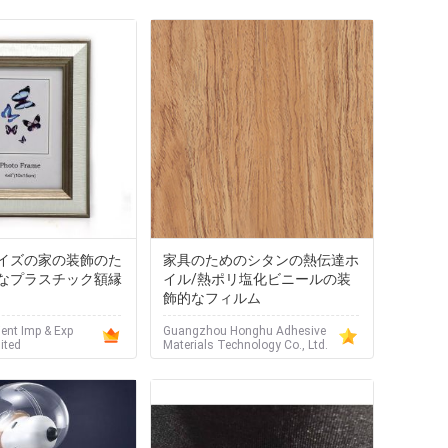
イズの家の装飾のた
家具のためのシタンの熱伝達ホ
なプラスチック額縁
イル/熱ポリ塩化ビニールの装
飾的なフィルム
ient Imp & Exp
Guangzhou Honghu Adhesive
ited
Materials Technology Co., Ltd.