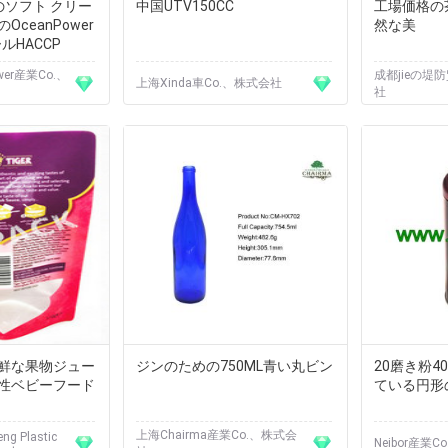
aのソフト クリー
中国UTV150CC
工場価格の
ceanPower
然な美
ールHACCP
wer産業Co.、
成都jieの堤
上海Xinda車Co.、株式会社
社
鮮な果物ジュー
ジンのための750ML青い丸ビン
20磨き粉4
性ベビーフード
ている円形
上海Chairma産業Co.、株式会
ng Plastic
Neibor産業