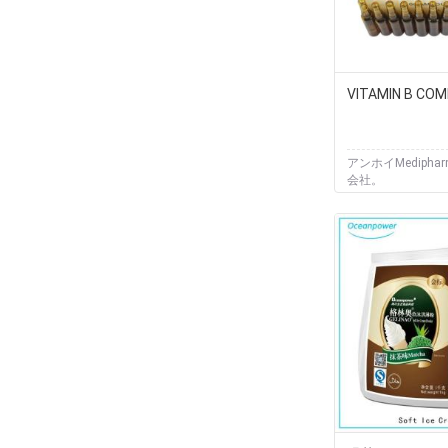
VITAMIN B CO
アンホイMediphar
会社。