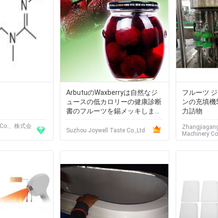
ArbutuのWaxberryは自然なジ
フルーツ 
ュースの低カロリーの健康診断
ンの充填機50
書のフルーツを錫メッキしまし
力詰物
た
術Co.、株式会
Zhangjiagang
Suzhou Joywell Taste Co.,Ltd
Machinery Co.