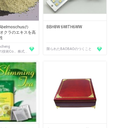
elmoschusの
BBH8W 6WITH6WW
tusオクラのエキスを高
性
cheng
限られたBAOBAOのつくこと
ngの技術Co.、株式