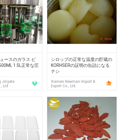
ジュースのガラス ビ
シロップの正常な温度の貯蔵の
0ML 1.5L正常な圧
KORHSERの証明の缶詰になる
ナシ
 Jinyate
Xiamen Newman Import &
, Ltd
Export Co., Ltd.