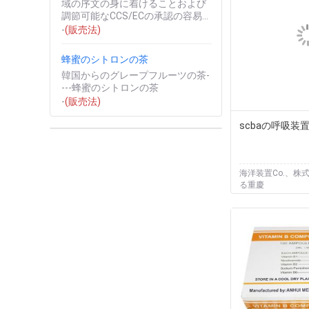
域の序文の身に着けることおよび
調節可能なCCS/ECの承認の容易
なISO9001、GB2890-1995供給の
-
(販売法)
サンプル良い業績そし...
蜂蜜のシトロンの茶
韓国からのグレープフルーツの茶-
---蜂蜜のシトロンの茶
-
(販売法)
scbaの呼吸装
海洋装置Co.、株
る重慶