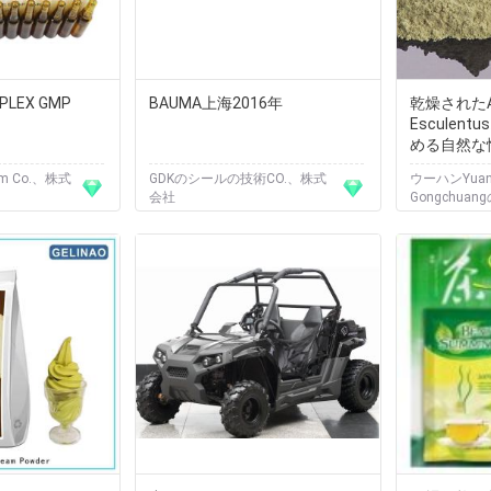
MPLEX GMP
BAUMA上海2016年
乾燥されたAb
Esculen
める自然な
m Co.、株式
GDKのシールの技術CO.、株式
ウーハンYuan
会社
Gongchua
会社