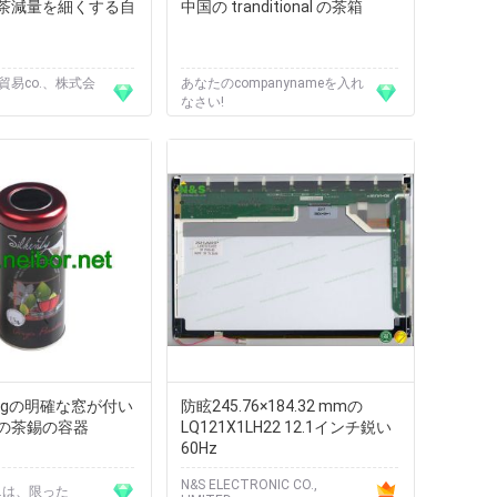
茶減量を細くする自
中国の tranditional の茶箱
防貿易co.、株式会
あなたのcompanynameを入れ
なさい!
0gの明確な窓が付い
防眩245.76×184.32 mmの
の茶錫の容器
LQ121X1LH22 12.1インチ鋭い
60Hz
N&S ELECTRONIC CO.,
Co.は、限った