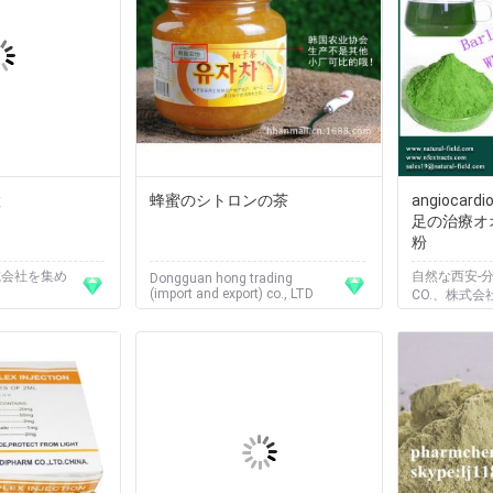
置
蜂蜜のシトロンの茶
angiocar
足の治療オ
粉
式会社を集め
自然な西安-分野
Dongguan hong trading
(import and export) co., LTD
CO.、株式会