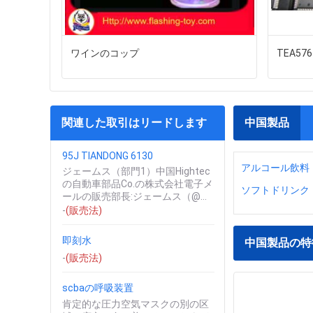
ワインのコップ
TEA576
関連した取引はリードします
中国製品
95J TIANDONG 6130
アルコール飲料
ジェームス（部門1）中国Hightec
の自動車部品Co.の株式会社電子メ
ソフトドリンク
ールの販売部長:ジェームス（@）
chinahightec.comのjameschina...
-
(販売法)
即刻水
中国製品の特
-
(販売法)
scbaの呼吸装置
肯定的な圧力空気マスクの別の区