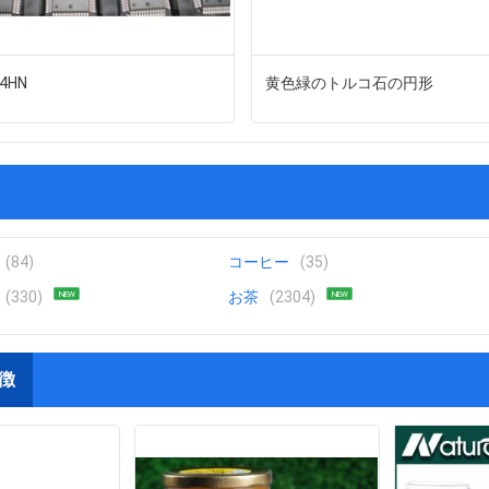
4HN
黄色緑のトルコ石の円形
(84)
コーヒー
(35)
(330)
お茶
(2304)
NEW
NEW
徴