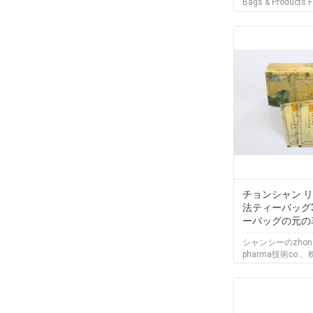
Bags & Products F
チョンシャン リ
法ティーバッグ
ーバッグの元の
グの強い胃消化
シャンシーのzhong
pharma技術co.