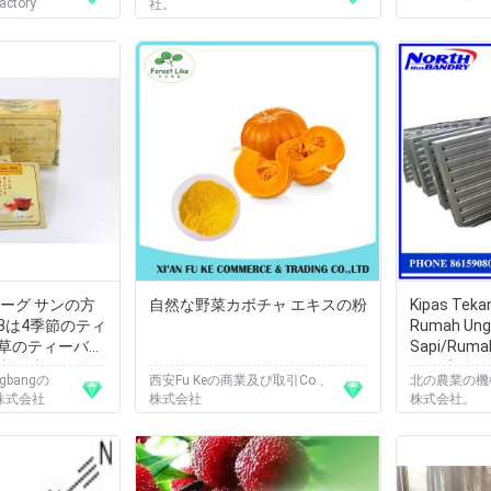
actory
社。
ーグ サンの方
自然な野菜カボチャ エキスの粉
Kipas Teka
3は4季節のティ
Rumah Un
草のティーバッ
Sapi/Ruma
力を味わいます
Babi|家
bangの
西安Fu Keの商業及び取引Co.、
北の農業の機械
、株式会社
株式会社
株式会社。