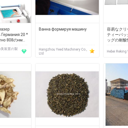
лазер
Ванна формируя машину
容易なクリ
 Германия 20 *
ティーバッ
ятно 808のнм
ッグの耐酸
с с лазерным
Ordorless
ーの美装置の製
Hangzhou Yeed Machinery Co.,
Hebei Reking 
Ltd