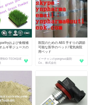
diopathyおよび食糧補
医院のための ABS 手すりの調節
オムギ草ジュースの
可能な医学のベッド/電気病院
用ベッド
BIO-TECHQUE
イーチャンのyongnuo薬剤
社
Co.、株式会社