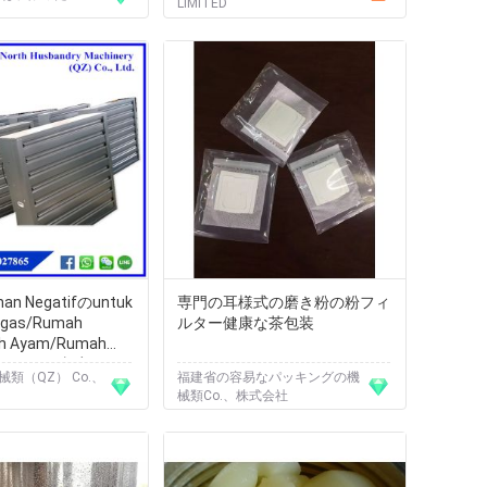
LIMITED
nan Negatifのuntuk
専門の耳様式の磨き粉の粉フィ
ggas/Rumah
ルター健康な茶包装
h Ayam/Rumah
禽はファンを収容します
類（QZ） Co.、
福建省の容易なパッキングの機
械類Co.、株式会社