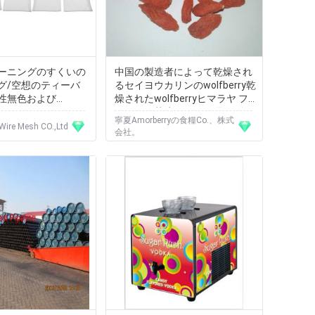
ーニングのすくいの
中国の製造者によって乾燥され
グ/空想のティーバ
るセイヨウカリンのwolfberry乾
性無色および
燥されたwolfberryヒマラヤ フ
ルーツの茶咳Gouqiziを取り除く
寧夏Amorberryの食糧Co.、株式
ため
Wire Mesh CO.,Ltd
会社。