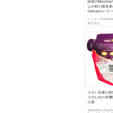
緑茶のMatch
ムの粉の製造者のO
Gelinaoのハラ
シンセンOceanpo
株式会社。
小さい容量の新
スのための有機
の袋
Shenzhen Longshe