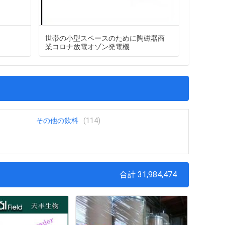
世帯の小型スペースのために陶磁器商
水溶性の
業コロナ放電オゾン発電機
ールは4
量、Yon
ます
その他の飲料
(114)
合計 31,984,474