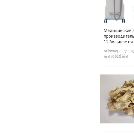
Медицинский 
производитель
12 большое п
удаление воло
Nubwayレーザ
диодом
造者の製造業者