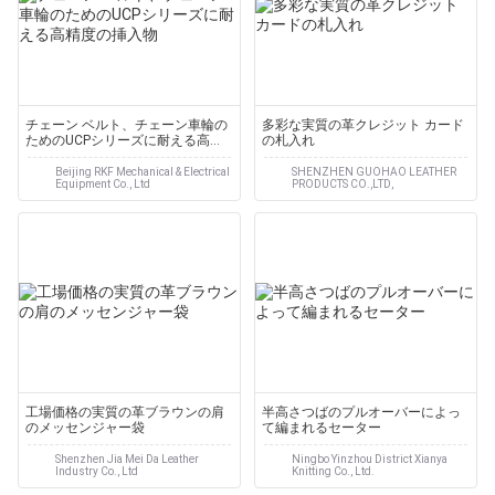
チェーン ベルト、チェーン車輪の
多彩な実質の革クレジット カード
ためのUCPシリーズに耐える高精
の札入れ
度の挿入物
Beijing RKF Mechanical & Electrical
SHENZHEN GUOHAO LEATHER
Equipment Co., Ltd
PRODUCTS CO.,LTD,
工場価格の実質の革ブラウンの肩
半高さつばのプルオーバーによっ
のメッセンジャー袋
て編まれるセーター
Shenzhen Jia Mei Da Leather
Ningbo Yinzhou District Xianya
Industry Co., Ltd
Knitting Co., Ltd.