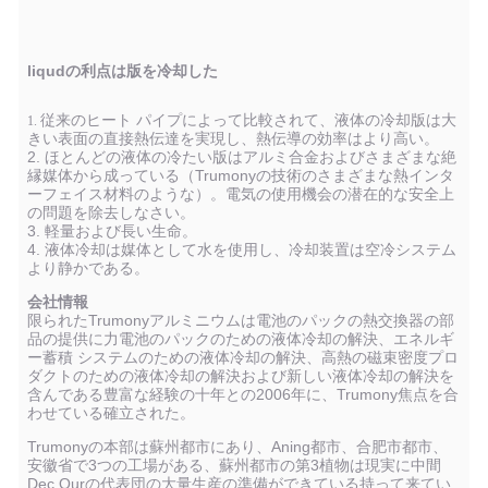
liqudの利点は版を冷却した
従来のヒート パイプによって比較されて、液体の冷却版は大
1.
きい表面の直接熱伝達を実現し、熱伝導の効率はより高い。
2. ほとんどの液体の冷たい版はアルミ合金およびさまざまな絶
縁媒体から成っている（Trumonyの技術のさまざまな熱インタ
ーフェイス材料のような）。電気の使用機会の潜在的な安全上
の問題を除去しなさい。
3. 軽量および長い生命。
4. 液体冷却は媒体として水を使用し、冷却装置は空冷システム
より静かである。
会社情報
限られたTrumonyアルミニウムは電池のパックの熱交換器の部
品の提供に力電池のパックのための液体冷却の解決、エネルギ
ー蓄積 システムのための液体冷却の解決、高熱の磁束密度プロ
ダクトのための液体冷却の解決および新しい液体冷却の解決を
含んである豊富な経験の十年との2006年に、Trumony焦点を合
わせている確立された。
Trumonyの本部は蘇州都市にあり、Aning都市、合肥市都市、
安徽省で3つの工場がある、蘇州都市の第3植物は現実に中間
Dec.Ourの代表団の大量生産の準備ができている持って来てい