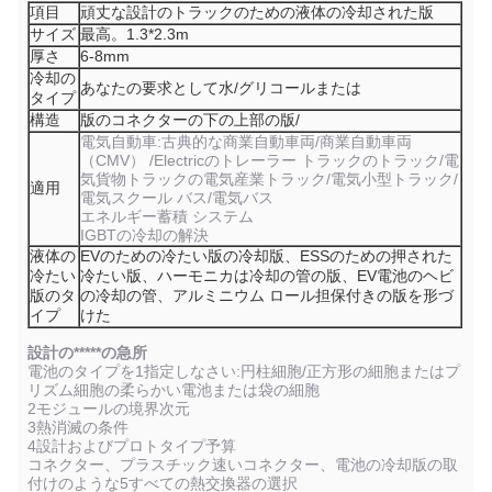
項目
頑丈な設計のトラックのための液体の冷却された版
サイズ
最高。1.3*2.3m
厚さ
6-8mm
冷却の
あなたの要求として水/グリコールまたは
タイプ
構造
版のコネクターの下の上部の版/
電気自動車:古典的な商業自動車両/商業自動車両
（CMV） /Electricのトレーラー トラックのトラック/電
気貨物トラックの電気産業トラック/電気小型トラック/
適用
電気スクール バス/電気バス
エネルギー蓄積 システム
IGBTの冷却の解決
液体の
EVのための冷たい版の冷却版、ESSのための押された
冷たい
冷たい版、ハーモニカは冷却の管の版、EV電池のヘビ
版のタ
の冷却の管、アルミニウム ロール担保付きの版を形づ
イプ
けた
設計の*****の急所
電池のタイプを1指定しなさい:円柱細胞/正方形の細胞またはプ
リズム細胞の柔らかい電池または袋の細胞
2モジュールの境界次元
3熱消滅の条件
4設計およびプロトタイプ予算
コネクター、プラスチック速いコネクター、電池の冷却版の取
付けのような5すべての熱交換器の選択