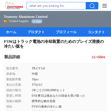
Trumony Aluminum Limited
Verified Supplier
11 Years
ホーム
プロダクト
プロフィール
コンタクト
FSWはトラック電池の冷却装置のためのブレイズ溶接の
冷たい版を
製品詳細
video
型式番号:
TR-CY143
原産地:
中国
最低順序量:
10pcs
支払の言葉:
T/TかLC
供給の能力:
1年ごとの500,0000セット
受渡し時間:
65仕事日は後あなたの頭金を受け取った
包装の細部:
標準的な輸出包装
項目:
FSWの液体の冷たい版