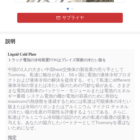
サプライヤ
説明
Liquid Cold Plate
トラック電池の冷却装置FSWはブレイズ溶接の冷たい版を
中国の1人の大きい中国hest交換体の製造業の売り手として
Trumony、私達に輸出があり、56ヶ国に電池の液体冷却プロダ
クトおよび液体冷却の解決を提供する。そして私達にdiffferent
液体冷却の管または冷たい版のための巧妙な箱がある。さまざ
まな電気自動車のバッテリー・モジュールまたは電池のエネル
ギー蓄積 システム電池の棚か電池の容器のために有効な
maxinumの熱放散を達成するためには私達は可能液体の冷たい
版または冷却のリボンまたはアルミニウム マイクロ チャネル
の冷たい版の生産の可能性を評価するようにである。さらに、
私達はアルミニウム冷却版の設計のための私達の最適の提案を
与える。あなたの協力したパートナーとしてTrumonyを選ばな
いためになぜ。
指定