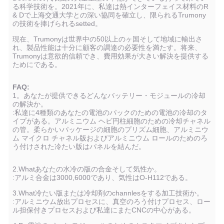
る科学技術を。2021年に、私達は熱インターフェイス材料のR
& Dで上海交通大学との深い協同を確立し、限られるTrumony
の技術を捧げられるsetted。
現在、Trumonyは世界中の50以上のヶ国そして地域に輸出さ
れ、製品性能は十分に顧客の調達の必要性を満たす。将来、
Trumonyは意欲的信頼でき、費用効果が大きい解決を提供する
ためにである。
FAQ:
1。あなたが提供できるどんなバッテリー・モジュールの冷却
の解決か。
:私達に4種類のあなたの電池のパックのための電池の冷却のタ
イプがある。アルミニウム ヘビ円柱細胞のための冷却チャネル
の管。柔らかいパッケージの細胞のプリズム細胞、アルミニウ
ム マイクロ チャネル版およびアルミニウム ロールのためのろ
う付けされた冷たい版はパネルを結んだ。
2.Whatあなたの水冷の版の合金そして気性か。
:アルミ合金は3000,6000であり、気性はO-H112である。
3.What冷たい版または冷却剤のchannlesをする加工技術か。
:アルミニウム放出プロセスに、真空のろう付けプロセス、ロー
ル担保付きプロセスおよび私達にまたCNCの中心がある。