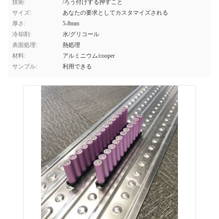
技術:
/ろう付けする押すこと
サイズ:
あなたの要求としてカスタマイズされる
厚さ:
5-8mm
冷却剤:
水/グリコール
表面処理:
熱処理
材料:
アルミニウム/cooper
サンプル:
利用できる