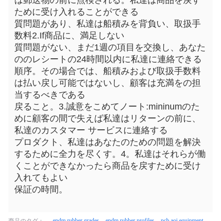
は郵送物の前に点検される。私達は商品を戻す
ために受け入れることができる
質問題があり、私達は船積みを背負い、取扱手
数料2.If商品に、満足しない
質問題がない、まだ1週の項目を交換し、あなた
ののレシートの24時間以内に私達に連絡できる
順序。その場合では、船積みおよび取扱手数料
は払い戻し可能ではないし、顧客は充満をの担
当するべきである
戻ること。3.誠意をこめてノート:mininumのた
めに顧客の間で失えば私達はリターンの前に、
私達のカスタマー サービスに連絡する
プロダクト、私達はあなたのための問題を解決
するために全力を尽くす。4。私達はそれらが働
くことができなかったら商品を戻すために受け
入れてもよい
保証の時間。
epdm rubber grades
epdm rubber profiles
pcb aoi equipment