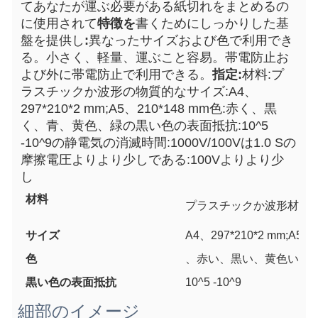
てあなたが運ぶ必要がある紙切れをまとめるの
に使用されて
特徴を
書くためにしっかりした基
盤を提供し
:
異なったサイズおよび色で利用でき
る。小さく、軽量、運ぶこと容易。帯電防止お
よび外に帯電防止で利用できる。
指定:
材料:プ
ラスチックか波形の物質的なサイズ:A4、
297*210*2 mm;A5、210*148 mm色:赤く、黒
く、青、黄色、緑の黒い色の表面抵抗:10^5 
-10^9の静電気の消滅時間:1000V/100Vは1.0 Sの
摩擦電圧よりより少しである:100Vよりより少
し
材料
プラスチックか波形材料
サイズ
A4、297*210*2 mm;A5、2
色
、赤い、黒い、黄色い青
黒い色の表面抵抗
10^5 -10^9
細部のイメージ