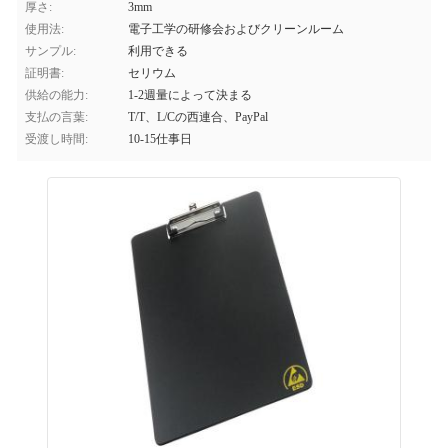
厚さ:
3mm
使用法:
電子工学の研修会およびクリーンルーム
サンプル:
利用できる
証明書:
セリウム
供給の能力:
1-2週量によって決まる
支払の言葉:
T/T、L/Cの西連合、PayPal
受渡し時間:
10-15仕事日