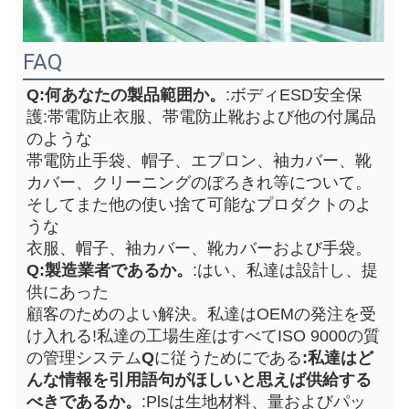
FAQ
Q:何あなたの製品範囲か。
:ボディESD安全保
護:帯電防止衣服、帯電防止靴および他の付属品
のような
帯電防止手袋、帽子、エプロン、袖カバー、靴
カバー、クリーニングのぼろきれ等について。
そしてまた他の使い捨て可能なプロダクトのよ
うな
衣服、帽子、袖カバー、靴カバーおよび手袋。
Q:製造業者であるか。
:はい、私達は設計し、提
供にあった
顧客のためのよい解決。私達はOEMの発注を受
け入れる!私達の工場生産はすべてISO 9000の質
の管理システム
Q
に従うためにである
:私達はど
んな情報を引用語句がほしいと思えば供給する
べきであるか。
:Plsは生地材料、量およびパッ