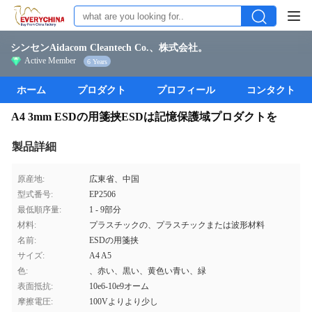
シンセンAidacom Cleantech Co.、株式会社。
Active Member
6 Years
ホーム
プロダクト
プロフィール
コンタクト
A4 3mm ESDの用箋挟ESDは記憶保護域プロダクトを
製品詳細
原産地:
広東省、中国
型式番号:
EP2506
最低順序量:
1 - 9部分
材料:
プラスチックの、プラスチックまたは波形材料
名前:
ESDの用箋挟
サイズ:
A4 A5
色:
、赤い、黒い、黄色い青い、緑
表面抵抗:
10e6-10e9オーム
摩擦電圧:
100Vよりより少し