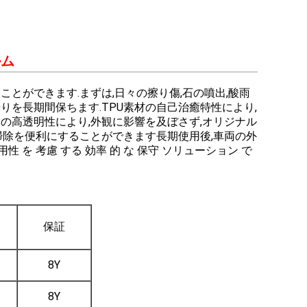
ルム
とができます.まずは,日々の擦り傷,石の噴出,酸雨
を長期間保ちます.TPU素材の自己治癒特性により,
の高透明性により,外観に影響を及ぼさず,オリジナル
掃除を便利にすることができます長期使用後,車両の外
を 考慮 する 効率 的 な 保守 ソリューション で
保証
8Y
8Y