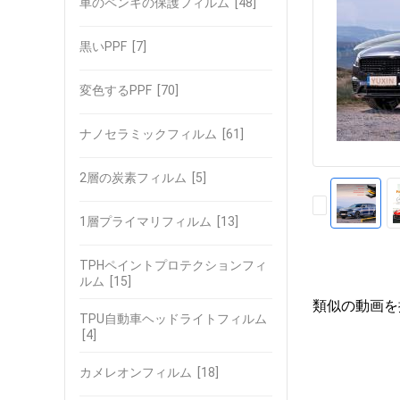
車のペンキの保護フィルム
[48]
黒いPPF
[7]
変色するPPF
[70]
ナノセラミックフィルム
[61]
2層の炭素フィルム
[5]
1層プライマリフィルム
[13]
TPHペイントプロテクションフィ
ルム
[15]
類似の動画を
TPU自動車ヘッドライトフィルム
[4]
カメレオンフィルム
[18]