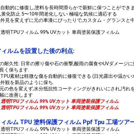
:自動的に修復し,塗料を長時間滑らかで新鮮に保つことができま
,黄化防止 5〜10年間老化しない 極端な気候に適応する
,外見を変えずに元の車漆にぴったりで,カスタム・グランスと
PFフィルムを設置した後の利点:
の耐久性: 日常の擦り傷や石の衝撃,酸雨の腐食やUVダメージに
長く保ちます.
:TPU素材は軽微な傷を自動的に修復できる (日光露出や温か
体外観を新品のように保ち.
元の色を変えず,水分抵抗性コーティングがきれいにされ,汚れ
幅に改善します
ルム TPU 塗料保護フィルム Ppf Tpu 工場ツア