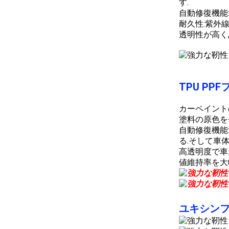
す.
自動修復機能
耐久性:紫外線
透明性が高く
TPU P
カーペイント
塗料の原色を
自動修復機能
る.そして車
高透明度で車
値維持率を大
ユキシンフィ