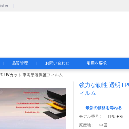
ister
zhou Yuxin Film Technology Co., Ltd.
品質管理
お問い合わせ
引用を要求
9% UVカット 車両塗装保護フィルム
強力な靭性 透明TP
ィルム
最新の価格を尋ねる
モデル番号 :
TPU-F75
原産地 :
中国