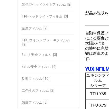
光色型ヘッドライトフィルム
[2]
製品の説明を
TPHヘッドライトフィルム
[3]
金属フィルム
[2]
自動車保護フ
による腐食と
TPU ウインドブレーキフィルム
太陽のパター
[3]
の塗料に完璧
観は新車のよう
3ミリ 安全フィルム
[3]
す.
4ミル安全フィルム
[4]
YUXINF
ユキシンフ
反射フィルム
[10]
ルム
シリーズ
二色性のフィルム
[2]
TPU-X65
防爆フィルム
[5]
TPU-X75