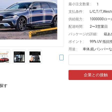
最小注文数量 :
1
支払条件 :
L/C,T/T,Wes
供給能力 :
1000000ロー
配達時間 :
2〜3営業日
パッケージの詳細 :
箱あた
ポイント :
99% UV 抵
用途 :
車体,鏡,バンパー
企業との接触
探す