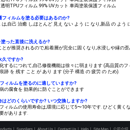
護フィルムを塗る必要はあるのか?
 は,自己 治癒 し,ほとんど 見え ない よう に なり,新品 の よ
PPFを塗った直後に洗えるか?
ことが推奨されるので,粘着層が完全に固くなり,水浸しや縁の歪
永久ですか?
化するにつれて,自己修復機能は徐々に弱まります (高品質のフィル
 痕跡 を 残す こと が あり ます (分子 構造 の 疲労 の ため).
防護フィルムを塗るのに適していますか?
病の腐食を 効果的に防ぐことができます
命はどのくらいですか? いつ交換しますか?
Uフィルムの使用寿命は,環境に応じて5〜10年です. ひどく黄く
要があります.
roducts
Suppliers
About Us
Contact Us
Help
Site Map
公司介绍