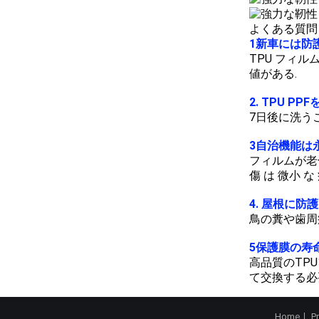
よくある質問
1新車には防
TPU フィルム
値がある.
2. TPU 
7日後に洗う
3自治機能は
フィルムが老
傷 は 微小 な
4. 屋根に
鳥の糞や歯周
5保護膜の寿
高品質のTP
て交換する必
Home
P