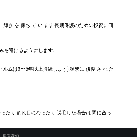
う に 輝き を 保ち て い ます.長期保護のための投資に価
みを避けるようにします.
ムは3〜5年以上持続します).頻繁に 修復 さ れ た
なったり,割れ目になったり,脱毛した場合は,間に合っ
联系我们