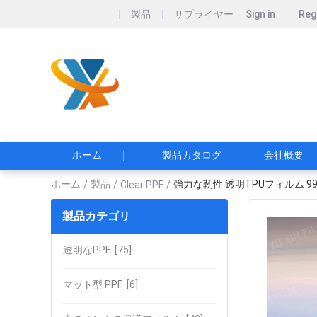
製品
サプライヤー
Sign in
Reg
Guang
ホーム
製品カタログ
会社概要
ホーム
製品
強力な靭性 透明TPUフィルム 9
/
/
Clear PPF
/
製品カテゴリ
透明なPPF
[75]
マット型 PPF
[6]