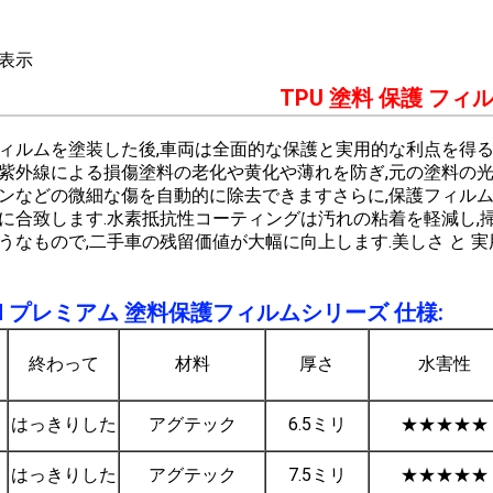
表示
TPU 塗料 保護 フィ
ィルムを塗装した後,車両は全面的な保護と実用的な利点を得るこ
紫外線による損傷塗料の老化や黄化や薄れを防ぎ,元の塗料の光り
ンなどの微細な傷を自動的に除去できますさらに,保護フィルム
に合致します.水素抵抗性コーティングは汚れの粘着を軽減し,
なもので,二手車の残留価値が大幅に向上します.美しさ と 実用性 
ILM プレミアム 塗料保護フィルムシリーズ 仕様:
ィ
終わって
材料
厚さ
水害性
はっきりした
アグテック
6.5ミリ
★★★★★
はっきりした
アグテック
7.5ミリ
★★★★★