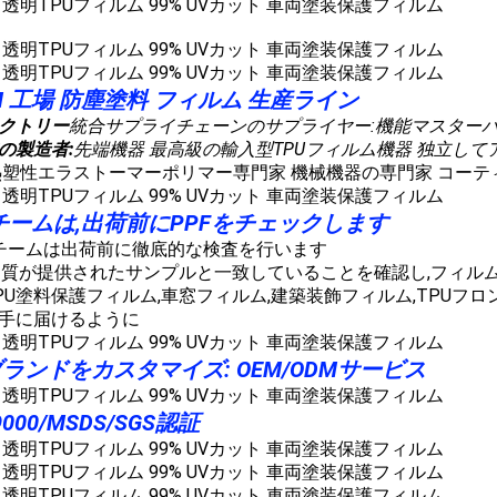
ILM 工場 防塵塗料 フィルム 生産ライン
クトリー
統合サプライチェーンのサプライヤー:
機能マスターバッ
の製造者:
先端機器 最高級の輸入型TPUフィルム機器 独立し
熱塑性エラストーマーポリマー専門家 機械機器の専門家 コーテ
チームは,出荷前にPPFをチェックします
Cチームは出荷前に徹底的な検査を行います
品質が提供されたサンプルと一致していることを確認し,フィル
PU塗料保護フィルム,車窓フィルム,建築装飾フィルム,TPUフロ
手に届けるように
ランドをカスタマイズ: OEM/ODMサービス
9000/MSDS/SGS認証