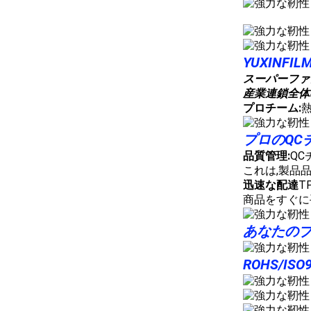
YUXINF
スーパーファ
産業連鎖全体
プロチーム:
プロのQC
品質管理:
Q
これは,製品
迅速な配達
T
商品をすぐに
あなたのブ
ROHS/ISO