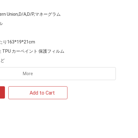
tern Union,D/A,D/P,マネーグラム
ル
り163*19*21cm
抗性 TPU カーペイント 保護フィルム
など
More
Add to Cart