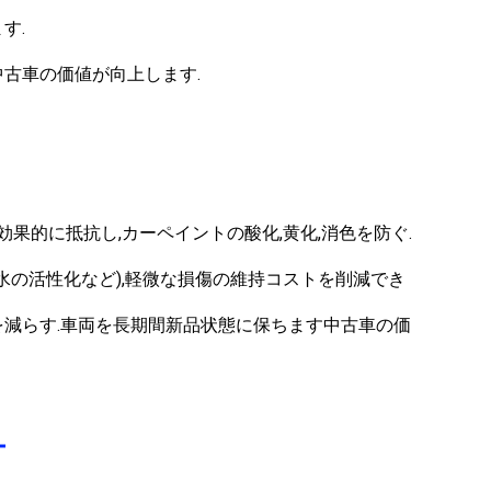
す.
中古車の価値が向上します.
効果的に抵抗し,カーペイントの酸化,黄化,消色を防ぐ.
い水の活性化など),軽微な損傷の維持コストを削減でき
を減らす.車両を長期間新品状態に保ちます中古車の価
ー