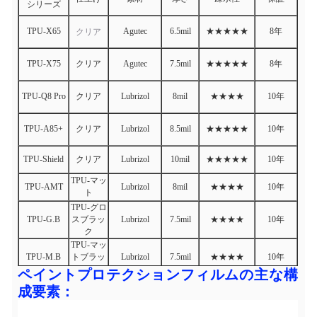
シリーズ
TPU-X65
Agutec
6.5mil
★★★★★
8年
クリア
TPU-X75
クリア
Agutec
7.5mil
★★★★★
8年
TPU-Q8 Pro
クリア
Lubrizol
8mil
★★★★
10年
TPU-A85+
クリア
Lubrizol
8.5mil
★★★★★
10年
TPU-Shield
クリア
Lubrizol
10mil
★★★★★
10年
TPU-マッ
TPU-AMT
Lubrizol
8mil
★★★★
10年
ト
TPU-グロ
TPU-G.B
スブラッ
Lubrizol
7.5mil
★★★★
10年
ク
TPU-マッ
TPU-M.B
トブラッ
Lubrizol
7.5mil
★★★★
10年
ク
ペイントプロテクションフィルムの主な構
成要素：