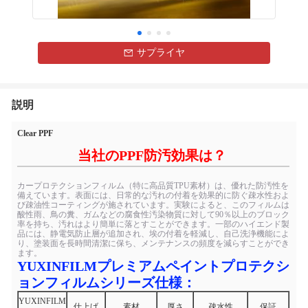
サプライヤ
説明
Clear PPF
当社のPPF防汚効果は？
カープロテクションフィルム（特に高品質TPU素材）は、優れた防汚性を
備えています。表面には、日常的な汚れの付着を効果的に防ぐ疎水性およ
び疎油性コーティングが施されています。実験によると、このフィルムは
酸性雨、鳥の糞、ガムなどの腐食性汚染物質に対して90％以上のブロック
率を持ち、汚れはより簡単に落とすことができます。一部のハイエンド製
品には、静電気防止層が追加され、埃の付着を軽減し、自己洗浄機能によ
り、塗装面を長時間清潔に保ち、メンテナンスの頻度を減らすことができ
ます。
YUXINFILMプレミアムペイントプロテクシ
ョンフィルムシリーズ仕様：
YUXINFILM
仕上げ
素材
厚さ
疎水性
保証