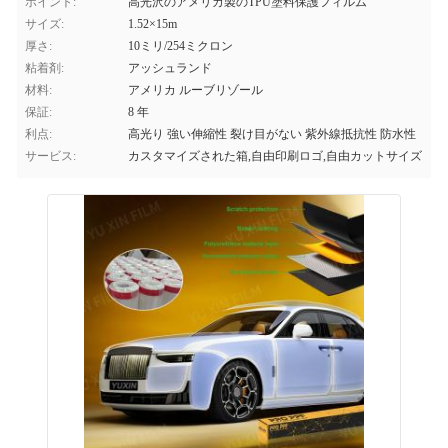
ポイント:
高光沢のアメリカ製のTPU塗料保護フィルム
サイズ:
1.52×15m
厚さ:
10ミリ/254ミクロン
粘着剤:
アッシュランド
材料:
アメリカ ルーブリゾール
保証:
8 年
利点:
高光り 強い伸縮性 裂け目がない 紫外線抵抗性 防水性
サービス:
カスタマイズされた箱,自由印刷ロゴ,自由カットサイズ