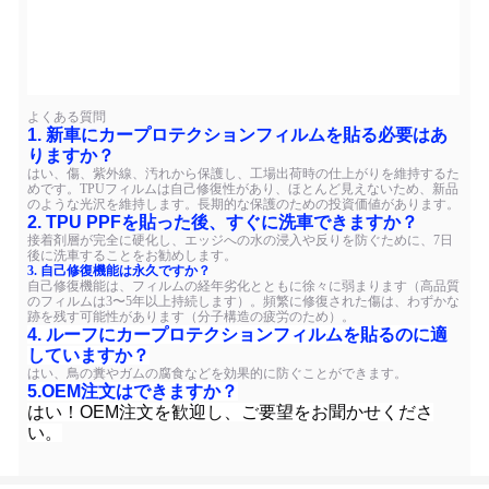
よくある質問
1. 新車にカープロテクションフィルムを貼る必要はあ
りますか？
はい、傷、紫外線、汚れから保護し、工場出荷時の仕上がりを維持するた
めです。TPUフィルムは自己修復性があり、ほとんど見えないため、新品
のような光沢を維持します。長期的な保護のための投資価値があります。
2. TPU PPFを貼った後、すぐに洗車できますか？
接着剤層が完全に硬化し、エッジへの水の浸入や反りを防ぐために、7日
後に洗車することをお勧めします。
3. 自己修復機能は永久ですか？
自己修復機能は、フィルムの経年劣化とともに徐々に弱まります（高品質
のフィルムは3〜5年以上持続します）。頻繁に修復された傷は、わずかな
跡を残す可能性があります（分子構造の疲労のため）。
4. ルーフにカープロテクションフィルムを貼るのに適
していますか？
はい、鳥の糞やガムの腐食などを効果的に防ぐことができます。
5.
OEM注文はできますか？
はい！OEM注文を歓迎し、ご要望をお聞かせくださ
い。