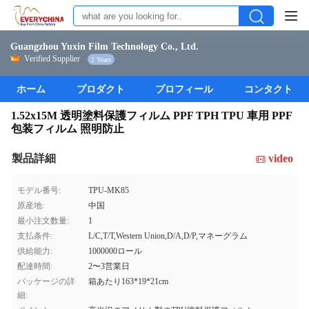
Guangzhou Yuxin Film Technology Co., Ltd.
Verified Supplier
2 Years
ホーム
プロダクト
プロフィール
コンタクト
1.52x15M 透明塗料保護フィルム PPF TPH TPU 車用 PPF
包装フィルム 照明防止
製品詳細
video
モデル番号:
TPU-MK85
原産地:
中国
最小注文数量:
1
支払条件:
L/C,T/T,Western Union,D/A,D/P,マネーグラム
供給能力:
1000000ロール
配達時間:
2〜3営業日
パッケージの詳
箱あたり163*19*21cm
細: