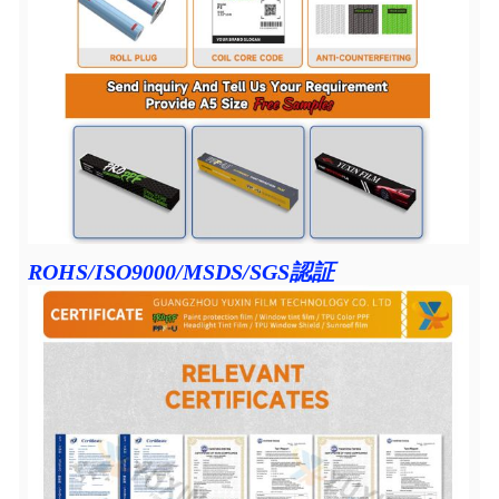
ROHS/ISO9000/MSDS/SGS認証