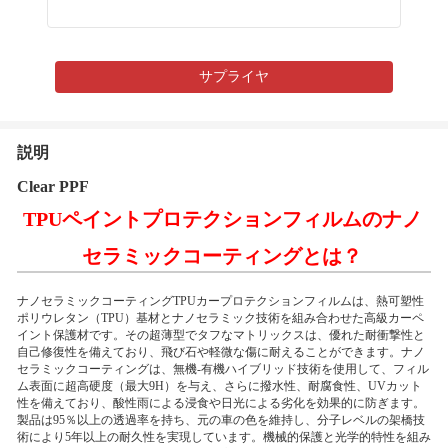
サプライヤ
説明
Clear PPF
TPUペイントプロテクションフィルムのナノ
セラミックコーティングとは？
ナノセラミックコーティングTPUカープロテクションフィルムは、熱可塑性
ポリウレタン（TPU）基材とナノセラミック技術を組み合わせた高級カーペ
イント保護材です。その超薄型でタフなマトリックスは、優れた耐衝撃性と
自己修復性を備えており、飛び石や軽微な傷に耐えることができます。ナノ
セラミックコーティングは、無機-有機ハイブリッド技術を使用して、フィル
ム表面に超高硬度（最大9H）を与え、さらに撥水性、耐腐食性、UVカット
性を備えており、酸性雨による浸食や日光による劣化を効果的に防ぎます。
製品は95％以上の透過率を持ち、元の車の色を維持し、分子レベルの架橋技
術により5年以上の耐久性を実現しています。機械的保護と光学的特性を組み