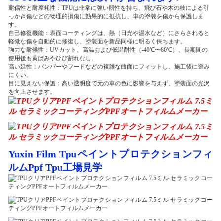
耐傷性と耐摩耗性：TPUは非常に強い靭性を持ち、飛び石や木の枝による引
っかき傷などの物理的損傷に効果的に抵抗し、車の塗装を傷から保護しま
す。
自己修復機能：表面コーティングは、熱（日光や温水など）にさらされると
軽微な傷を自動的に修復し、塗装面を新品同様に明るく保ちます。
強力な耐候性：UVカット、高温および低温耐性（-40℃〜80℃）、長期間の
使用後も黄ばみやひび割れなし。
高い延性：バンパーやフードなどの複雑な曲面にフィットし、施工後に歪み
にくい。
目に見えない保護：高い透明度で元の車の色に影響を与えず、塗装面の光沢
を向上させます。
Yuxin Film Tpuペイントプロテクションフィ
ルムPpf Tpu工場見学