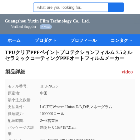
Guangzhou Yuxin Film Technology Co., Ltd.
Verified Supplier
2 Years
ホーム
プロダクト
プロフィール
コンタクト
TPUクリアPPFペイントプロテクションフィルム 7.5ミル
セラミックコーティングPPFオートフィルムメーカー
製品詳細
video
モデル番号:
TPU-NC75
原産地:
中国
最小注文数量:
1
支払条件:
L/C,T/T,Western Union,D/A,D/P,マネーグラム
供給能力:
1000000ロール
配達時間:
2〜3営業日
パッケージの詳
箱あたり163*19*21cm
細: