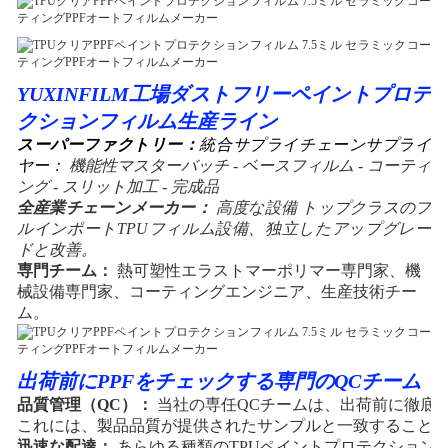
YUXINFILM工場ダストフリーペイントプロテ
クションフィルム生産ライン
スーパーファクトリー：
統合サプライチェーンサプライ
ヤー：
機能性マスターバッチ - ベースフィルム - コーティ
ング - スリット加工 - 完成品
全産業チェーンメーカー：
高度な設備 トップクラスのフ
ルインポートTPUフィルム設備、独立したアップグレー
ドと改善。
専門チーム：
熱可塑性エラストマーポリマー専門家、機
械設備専門家、コーティングエンジニア、生産技術チー
ム。
出荷前にPPFをチェックする専門のQCチーム
品質管理（QC）：
当社の専任QCチームは、出荷前に徹底
これには、製品品質が提供されたサンプルと一致すること
迅速な配達：
あらゆる種類のTPUペイントプロテクションフ