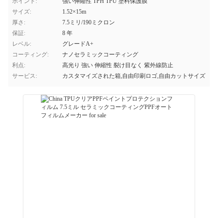
ポイント:
強い伸縮性 TPH TPU 塗料保護膜
サイズ:
1.52×15m
厚さ:
7.5ミリ/190ミクロン
保証:
8 年
レベル:
グレードA+
コーティング:
ナノセラミックコーティング
利点:
高光り 強い 伸縮性 裂け目なく 紫外線防止
サービス:
カスタマイズされた箱,自由印刷ロゴ,自由カットサイズ