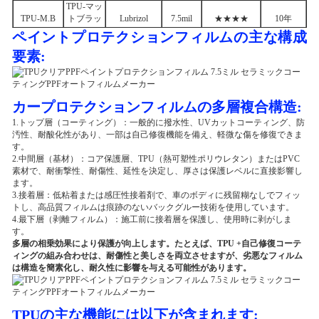
TPU-マッ
TPU-M.B
トブラッ
Lubrizol
7.5mil
★★★★
10年
ク
ペイントプロテクションフィルムの主な構成
要素:
カープロテクションフィルムの多層複合構造:
1.トップ層（コーティング）：一般的に撥水性、UVカットコーティング、防
汚性、耐酸化性があり、一部は自己修復機能を備え、軽微な傷を修復できま
す。
2.中間層（基材）：コア保護層、TPU（熱可塑性ポリウレタン）またはPVC
素材で、耐衝撃性、耐傷性、延性を決定し、厚さは保護レベルに直接影響し
ます。
3.接着層：低粘着または感圧性接着剤で、車のボディに残留糊なしでフィッ
トし、高品質フィルムは痕跡のないバックグルー技術を使用しています。
4.最下層（剥離フィルム）：施工前に接着層を保護し、使用時に剥がしま
す。
多層の相乗効果により保護が向上します。たとえば、TPU +自己修復コーテ
ィングの組み合わせは、耐傷性と美しさを両立させますが、劣悪なフィルム
は構造を簡素化し、耐久性に影響を与える可能性があります。
TPUの主な機能には以下が含まれます: