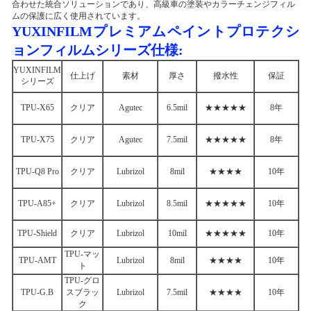
合わせた統合ソリューションであり、高級車の塗装やカラーチェンジフィル
ムの保護に広く使用されています。
YUXINFILMプレミアムペイントプロテクシ
ョンフィルムシリーズ仕様:
YUXINFILM
仕上げ
素材
厚さ
撥水性
保証
シリーズ
TPU-X65
クリア
Agutec
6.5mil
★★★★★
8年
TPU-X75
クリア
Agutec
7.5mil
★★★★★
8年
TPU-Q8 Pro
クリア
Lubrizol
8mil
★★★★
10年
TPU-A85+
クリア
Lubrizol
8.5mil
★★★★★
10年
TPU-Shield
クリア
Lubrizol
10mil
★★★★★
10年
TPU-マッ
TPU-AMT
Lubrizol
8mil
★★★★
10年
ト
TPU-グロ
TPU-G.B
スブラッ
Lubrizol
7.5mil
★★★★
10年
ク