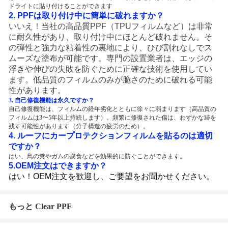
ドライトに貼り付けることができます
2. PPFは取り付け中に簡単に破れますか？
いいえ！当社の高品質PPF（TPUフィルムなど）は非常
に耐久性があり、取り付け中にほとんど破れません。そ
の弾性と強力な粘着性の裏地により、ひび割れなしでス
ムーズな塗布が可能です。専門の設置業者は、エッジの
浮きや伸びの失敗を防ぐために正確な技術を使用してい
ます。低品質のフィルムのみが脆さのために破れる可能
性があります。
3. 自己修復機能は永久ですか？
自己修復機能は、フィルムの経年劣化とともに徐々に弱まります（高品質の
フィルムは3〜5年以上持続します）。頻繁に修復された傷は、わずかな跡を
残す可能性があります（分子構造の疲労のため）。
4. ルーフにカープロテクションフィルムを貼るのは適切
ですか？
はい、鳥の糞やガムの腐食などを効果的に防ぐことができます。
5.
OEM注文はできますか？ 
はい！OEM注文を歓迎し、ご要望をお聞かせください。
もっと Clear PPF