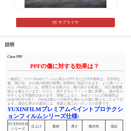
サプライヤ
説明
Clear PPF
PPFの傷に対する効果は？
一般的に、6.5〜10milのフィルム厚さのTPUまたはTPH素材は、日常的な
傷、飛び石、その他の軽度の衝撃に効果的に抵抗できます。より厚いフィ
ルム（8mil以上）は、衝撃力を分散させ、傷の深さを軽減し、自己修復機
能さえ備えています。ただし、厚すぎるとフィット感に影響し、端が反り
やすくなる可能性があります。実験によると、8milフィルムの耐傷性は
6milの約30％高く、10milは鍵などの鋭利な物からの傷に耐えることができ
ます。適切な厚さの選択には、保護と施工のバランスが必要です。
YUXINFILMプレミアムペイントプロテクシ
ョンフィルムシリーズ仕様:
YUXINFILM
仕上げ
素材
厚さ
撥水性
保証
シリーズ