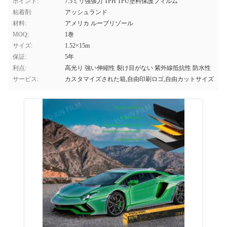
ポイント:
7.5ミリ強張力 TPH TPU塗料保護フィルム
粘着剤:
アッシュランド
材料:
アメリカ ルーブリゾール
MOQ:
1巻
サイズ:
1.52×15m
保証:
5年
利点:
高光り 強い伸縮性 裂け目がない 紫外線抵抗性 防水性
サービス:
カスタマイズされた箱,自由印刷ロゴ,自由カットサイズ