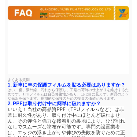
よくある質問
1. 新車に車の保護フィルムを貼る必要はありますか？
はい、傷、紫外線、汚れから保護し、工場出荷時の仕上がりを維持するた
めです。TPUフィルムは自己修復性があり、ほぼ目に見えず、新品のよう
な光沢を保ちます。長期的な保護のための投資の価値があります。
2. PPFは取り付け中に簡単に破れますか？
いいえ！当社の高品質PPF（TPUフィルムなど）は非
常に耐久性があり、取り付け中にほとんど破れませ
ん。その弾性と強力な接着剤の裏地により、ひび割れ
なしでスムーズな塗布が可能です。専門の設置業者
は、エッジの浮き上がりや伸びの失敗を防ぐために正