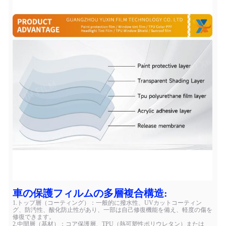
車の保護フィルムの多層複合構造:
1.トップ層（コーティング）：一般的に撥水性、UVカットコーティン
グ、防汚性、酸化防止性があり、一部は自己修復機能を備え、軽度の傷を
修復できます。
2.中間層（基材）：コア保護層、TPU（熱可塑性ポリウレタン）または