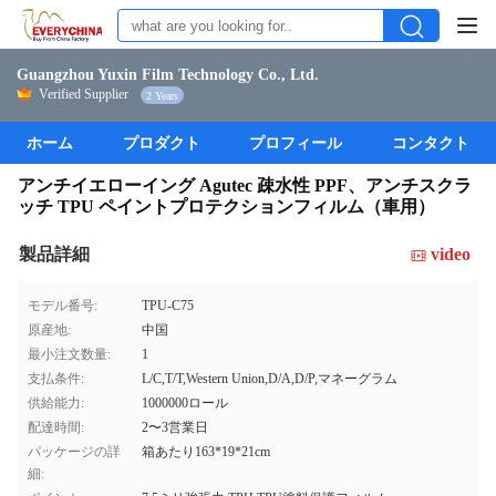
Guangzhou Yuxin Film Technology Co., Ltd.
Verified Supplier
2 Years
ホーム
プロダクト
プロフィール
コンタクト
アンチイエローイング Agutec 疎水性 PPF、アンチスクラ
ッチ TPU ペイントプロテクションフィルム（車用）
製品詳細
video
モデル番号:
TPU-C75
原産地:
中国
最小注文数量:
1
支払条件:
L/C,T/T,Western Union,D/A,D/P,マネーグラム
供給能力:
1000000ロール
配達時間:
2〜3営業日
パッケージの詳
箱あたり163*19*21cm
細: