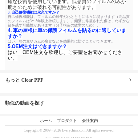
確な技術を使用しています。低品質のフィルムのみが
脆さのために破れる可能性があります。
3. 自己修復機能は永久ですか？
自己修復機能は、フィルムの経年劣化とともに徐々に弱まります（高品質
のフィルムは3〜5年以上持続します）。頻繁に修復された傷は、わずかな
跡を残す可能性があります（分子構造の疲労のため）。
4. 車の屋根に車の保護フィルムを貼るのに適していま
すか？
はい、鳥の糞やガムの腐食などを効果的に防ぐことができます。
5.
OEM注文はできますか？
はい！OEM注文を歓迎し、ご要望をお聞かせくださ
い。
もっと Clear PPF
類似の動画を探す
ホーム
プロダクト
会社案内
Copyright © 2009 - 2026 Everychina.com.All rights reserved.