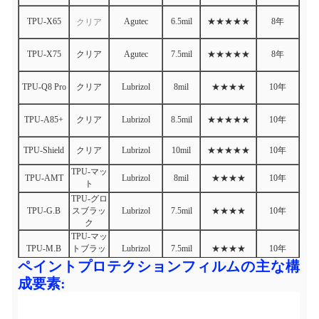
TPU-X65
Agutec
6.5mil
★★★★★
8年
クリア
TPU-X75
クリア
Agutec
7.5mil
★★★★★
8年
TPU-Q8 Pro
クリア
Lubrizol
8mil
★★★★
10年
TPU-A85+
クリア
Lubrizol
8.5mil
★★★★★
10年
TPU-Shield
クリア
Lubrizol
10mil
★★★★★
10年
TPU-マッ
TPU-AMT
Lubrizol
8mil
★★★★
10年
ト
TPU-グロ
TPU-G.B
スブラッ
Lubrizol
7.5mil
★★★★
10年
ク
TPU-マッ
TPU-M.B
トブラッ
Lubrizol
7.5mil
★★★★
10年
ク
ペイントプロテクションフィルムの主な構
成要素: