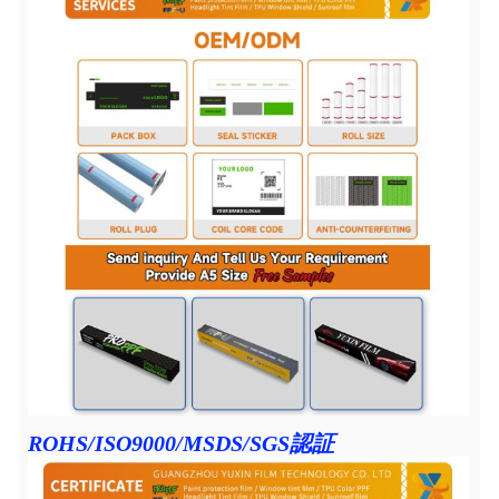
ROHS/ISO9000/MSDS/SGS認証