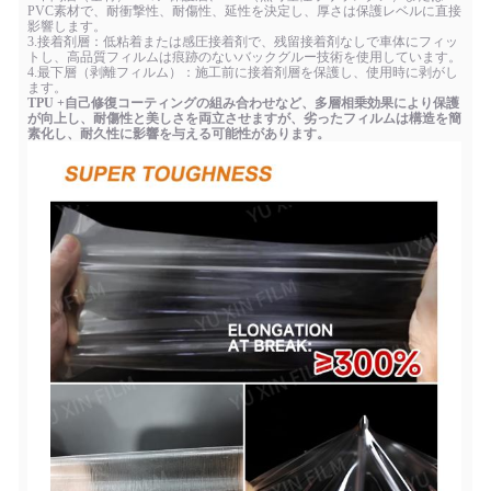
PVC素材で、耐衝撃性、耐傷性、延性を決定し、厚さは保護レベルに直接
影響します。
3.接着剤層：低粘着または感圧接着剤で、残留接着剤なしで車体にフィッ
トし、高品質フィルムは痕跡のないバックグルー技術を使用しています。
4.最下層（剥離フィルム）：施工前に接着剤層を保護し、使用時に剥がし
ます。
TPU +自己修復コーティングの組み合わせなど、多層相乗効果により保護
が向上し、耐傷性と美しさを両立させますが、劣ったフィルムは構造を簡
素化し、耐久性に影響を与える可能性があります。