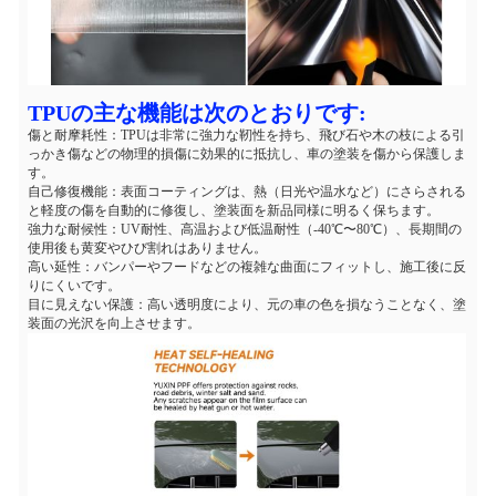
TPUの主な機能は次のとおりです:
傷と耐摩耗性：TPUは非常に強力な靭性を持ち、飛び石や木の枝による引
っかき傷などの物理的損傷に効果的に抵抗し、車の塗装を傷から保護しま
す。
自己修復機能：表面コーティングは、熱（日光や温水など）にさらされる
と軽度の傷を自動的に修復し、塗装面を新品同様に明るく保ちます。
強力な耐候性：UV耐性、高温および低温耐性（-40℃〜80℃）、長期間の
使用後も黄変やひび割れはありません。
高い延性：バンパーやフードなどの複雑な曲面にフィットし、施工後に反
りにくいです。
目に見えない保護：高い透明度により、元の車の色を損なうことなく、塗
装面の光沢を向上させます。