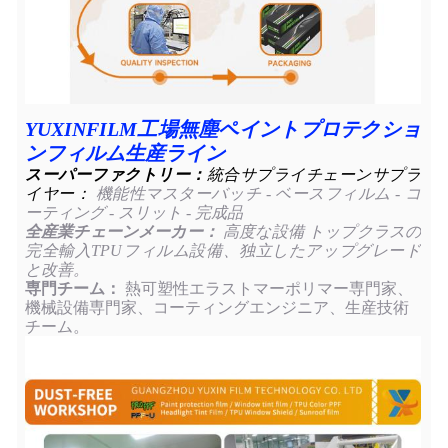
YUXINFILM工場無塵ペイントプロテクショ
ンフィルム生産ライン
スーパーファクトリー：
統合サプライチェーンサプラ
イヤー：
機能性マスターバッチ - ベースフィルム - コ
ーティング - スリット - 完成品
全産業チェーンメーカー：
高度な設備 トップクラスの
完全輸入TPUフィルム設備、独立したアップグレード
と改善。
専門チーム：
熱可塑性エラストマーポリマー専門家、
機械設備専門家、コーティングエンジニア、生産技術
チーム。