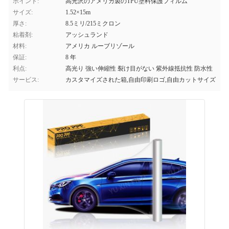
ポイント:
高光沢のアメリカ製のTPU塗料保護フィルム
サイズ:
1.52×15m
厚さ:
8.5ミリ/215ミクロン
粘着剤:
アッシュランド
材料:
アメリカ ルーブリゾール
保証:
8 年
利点:
高光り 強い伸縮性 裂け目がない 紫外線抵抗性 防水性
サービス:
カスタマイズされた箱,自由印刷ロゴ,自由カットサイズ