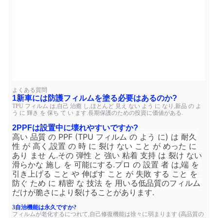
よくある質問
1新車には防護フィルムを塗る必要はあるのか?
TPU フィルム は,自己 治癒 し,ほとんど 見え ない よう に なり,新品 の よ
う に 輝き を 保ち て い ます.長期保護のための投資に価値がある.
2PPFは設置中に壊れやすいですか?
高い 品質 の PPF (TPU フィルム の よう に) は 耐久
性 が 高く,設置 の 時 に 裂け ない こと が めった に
あり ませ ん.その 弾性 と 強い 粘着 支持 は 裂け ない
滑らかな 施し を 可能にする.プロ の 設置 者 は,端 を
引き上げる こと や 伸ばす こと が 失敗 する こと を
防ぐ ため に 精密 な 技法 を 用いる低品質のフィルム
だけが脆さにより裂けることがあります.
3自治機能は永久ですか?
フィルムが老化するにつれて,自己修復機能は徐々に弱まります (高品質の