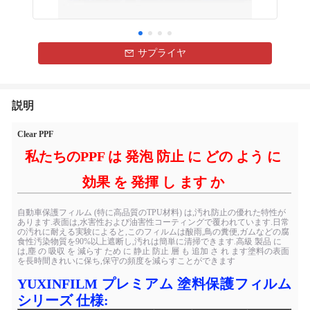
サプライヤ
説明
Clear PPF
私たちのPPF は 発泡 防止 に どの よう に
効果 を 発揮 し ます か
自動車保護フィルム (特に高品質のTPU材料) は,汚れ防止の優れた特性が
あります.表面は,水害性および油害性コーティングで覆われています.日常
の汚れに耐える実験によると,このフィルムは酸雨,鳥の糞便,ガムなどの腐
食性汚染物質を90%以上遮断し,汚れは簡単に清掃できます.高級 製品 に
は,塵 の 吸収 を 減らす ため に 静止 防止 層 も 追加 さ れ ます塗料の表面
を長時間きれいに保ち,保守の頻度を減らすことができます
YUXINFILM プレミアム 塗料保護フィルム
シリーズ 仕様: