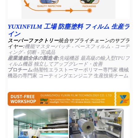
YUXINFILM 工場 防塵塗料 フィルム 生産ラ
イン
スーパーファクトリー
統合サプライチェーンのサプラ
イヤー:
機能マスターバッチ - ベースフィルム - コーテ
ィング - 切断 - 完成品
産業連鎖全体の製造者:
先端機器 最高級の輸入型TPUフ
ィルム機器 独立してアップグレード・改善
プロチーム:
熱塑性エラストーマーポリマー専門家 機械
機器の専門家 コーティングエンジニア 生産技術チーム