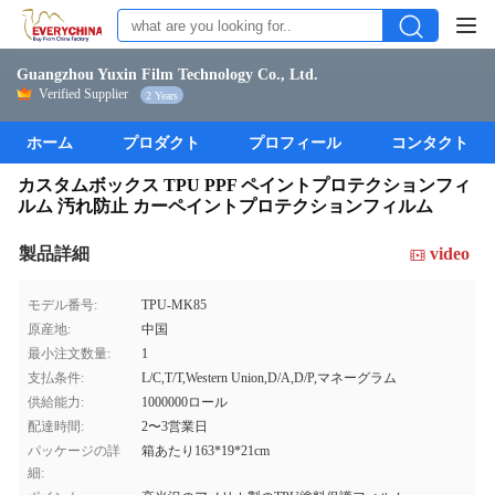
Guangzhou Yuxin Film Technology Co., Ltd.
Verified Supplier
2 Years
ホーム
プロダクト
プロフィール
コンタクト
カスタムボックス TPU PPF ペイントプロテクションフィ
ルム 汚れ防止 カーペイントプロテクションフィルム
製品詳細
video
モデル番号:
TPU-MK85
原産地:
中国
最小注文数量:
1
支払条件:
L/C,T/T,Western Union,D/A,D/P,マネーグラム
供給能力:
1000000ロール
配達時間:
2〜3営業日
パッケージの詳
箱あたり163*19*21cm
細: