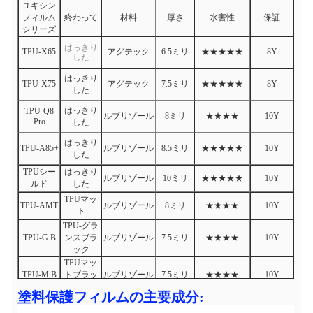
ユキシン
フィルム
終わって
材料
厚さ
水害性
保証
シリーズ
はっきり
TPU-X65
アグテック
6.5ミリ
★★★★★
8Y
した
はっきり
TPU-X75
アグテック
7.5ミリ
★★★★★
8Y
した
はっきり
TPU-Q8
ルブリゾール
8ミリ
★★★★
10Y
Pro
した
はっきり
TPU-A85+
ルブリゾール
8.5ミリ
★★★★★
10Y
した
TPUシー
はっきり
ルブリゾール
10ミリ
★★★★★
10Y
ルド
した
TPUマッ
TPU-AMT
ルブリゾール
8ミリ
★★★★
10Y
ト
TPU-グラ
TPU-G.B
ンスブラ
ルブリゾール
7.5ミリ
★★★★
10Y
ック
TPUマッ
TPU-M.B
トブラッ
ルブリゾール
7.5ミリ
★★★★
10Y
ク
塗料保護フィルムの主要成分: