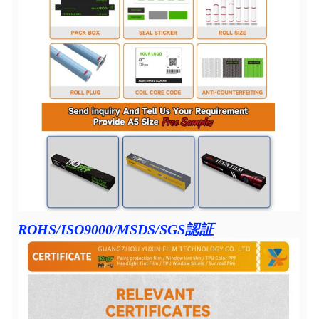
ROHS/ISO9000/MSDS/SGS認証