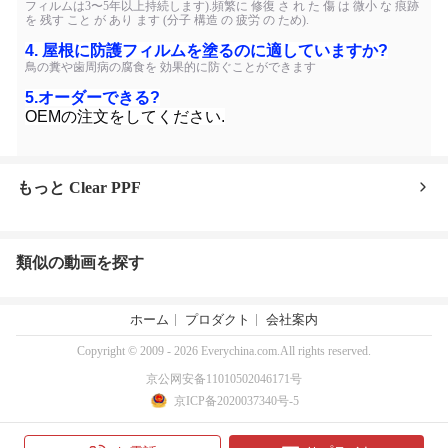
フィルムは3〜5年以上持続します).頻繁に 修復 さ れ た 傷 は 微小 な 痕跡
を 残す こと が あり ます (分子 構造 の 疲労 の ため).
4. 屋根に防護フィルムを塗るのに適していますか?
鳥の糞や歯周病の腐食を 効果的に防ぐことができます
5.
オーダーできる?
OEMの注文をしてください.
もっと Clear PPF
類似の動画を探す
ホーム
プロダクト
会社案内
Copyright © 2009 - 2026 Everychina.com.All rights reserved.
京公网安备11010502046171号
京ICP备2020037340号-5