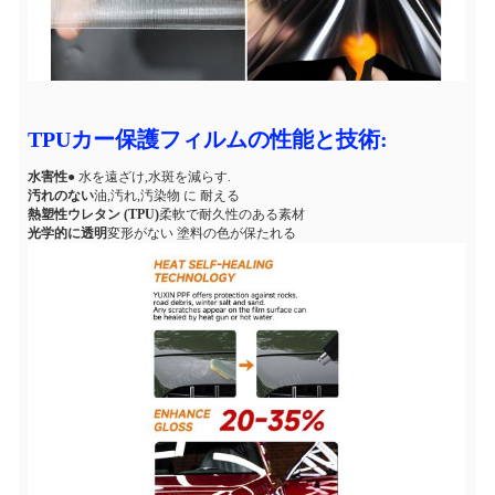
TPUカー保護フィルムの性能と技術:
水害性
● 水を遠ざけ,水斑を減らす.
汚れのない
油,汚れ,汚染物 に 耐える
熱塑性ウレタン (TPU)
柔軟で耐久性のある素材
光学的に透明
変形がない 塗料の色が保たれる