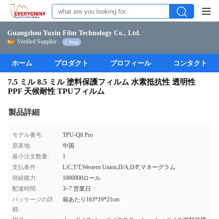
Guangzhou Yuxin Film Technology Co., Ltd.
Verified Supplier
2 Years
ホーム
プロダクト
プロフィール
コンタクト
7.5 ミル 8.5 ミル 塗料保護フィルム 水素抵抗性 透明性
PPF 天候耐性 TPUフィルム
製品詳細
モデル番号:
TPU-Q8 Pro
原産地:
中国
最小注文数量:
1
支払条件:
L/C,T/T,Western Union,D/A,D/P,マネーグラム
供給能力:
1000000ロール
配達時間:
3~7 営業日
パッケージの詳
箱あたり163*19*21cm
細: