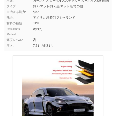
用途:
カーボイス カーボイスステッカー カーボイス塗料保護
タイプ:
輝く/マット/輝く黒/マット黒/その他
自治する能力:
強い
残余:
アメリカ 粘着剤 アシャランド
材料の種類:
TPU
Installation
ぬれた
Method:
輝度レベル:
高
厚さ:
7.5ミリ/8.5ミリ