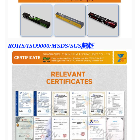
ROHS/ISO9000/MSDS/SGS認証