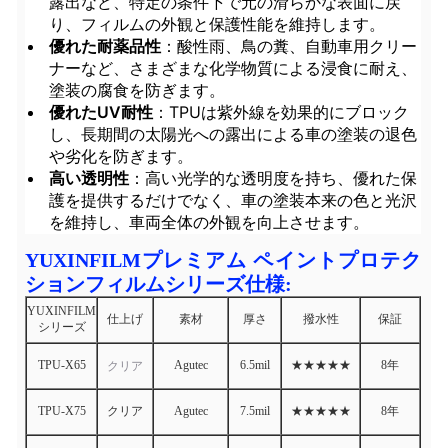
露出など、特定の条件下で元の滑らかな表面に戻
り、フィルムの外観と保護性能を維持します。
優れた耐薬品性
：酸性雨、鳥の糞、自動車用クリー
ナーなど、さまざまな化学物質による浸食に耐え、
塗装の腐食を防ぎます。
優れたUV耐性
：TPUは紫外線を効果的にブロック
し、長期間の太陽光への露出による車の塗装の退色
や劣化を防ぎます。
高い透明性
：高い光学的な透明度を持ち、優れた保
護を提供するだけでなく、車の塗装本来の色と光沢
を維持し、車両全体の外観を向上させます。
YUXINFILMプレミアム ペイントプロテク
ションフィルムシリーズ仕様:
YUXINFILM
仕上げ
素材
厚さ
撥水性
保証
シリーズ
TPU-X65
Agutec
6.5mil
★★★★★
8年
クリア
TPU-X75
クリア
Agutec
7.5mil
★★★★★
8年