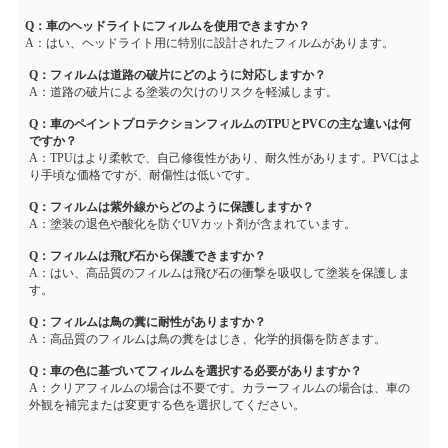
Q：車のヘッドライトにフィルムを使用できますか？
A：はい、ヘッドライト用に特別に設計されたフィルムがあります。
Q：フィルムは道路の破片にどのように対応しますか？
A：道路の破片による塗装の欠けのリスクを軽減します。
Q：車のペイントプロテクションフィルムのTPUとPVCの主な違いは何
ですか？
A：TPUはより柔軟で、自己修復性があり、耐久性があります。PVCはよ
り手頃な価格ですが、耐傷性は低いです。
Q：フィルムは紫外線からどのように保護しますか？
A：塗装の退色や酸化を防ぐUVカット剤が含まれています。
Q：フィルムは飛び石から保護できますか？
A：はい、高品質のフィルムは飛び石の衝撃を吸収して塗装を保護しま
す。
Q：フィルムは鳥の糞に耐性がありますか？
A：高品質のフィルムは鳥の糞をはじき、化学的損傷を防ぎます。
Q：車の色に基づいてフィルムを選択する必要がありますか？
A：クリアフィルムの場合は不要です。カラーフィルムの場合は、車の
外観を補完または変更する色を選択してください。