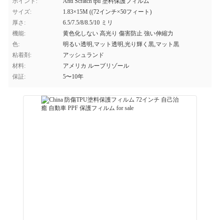
ポイント:
Anti Scratch tpu 塗料保護フィルム
サイズ:
1.83×15M ((72インチ×50フィート)
厚さ:
6.5/7.5/8/8.5/10 ミリ
機能:
黄色化しない 高光り 傷害防止 強い伸縮力
色:
明るい透明,マット透明,光り輝く黒,マット黒
粘着剤:
アッシュランド
材料:
アメリカ ルーブリゾール
保証:
5〜10年