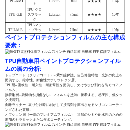
TPU-AMT
Lubrizol
8mil
★★★★
10年
ト
TPU-グロ
TPU-G.B
スブラッ
Lubrizol
7.5mil
★★★★
10年
ク
TPU-マッ
TPU-M.B
トブラッ
Lubrizol
7.5mil
★★★★
10年
ク
ペイントプロテクションフィルムの主な構成
要素：
TPU自動車用ペイントプロテクションフィル
ムの層の分析
:
トップコート（クリアコート）– 紫外線保護、自己修復特性、光沢の向上を
提供する、撥水性、耐傷性のポリウレタン層。
TPU層– 柔軟性、耐久性、耐衝撃性を提供し、欠けやひび割れを防ぐコアフ
ィルム。
接着剤層– 残留物や損傷なしにフィルムを塗装に接着する、感圧性、低タッ
ク接着剤。
剥離ライナー– 取り付け時に剥がして接着剤を露出させるシリコンコーティ
ングされた裏紙。
オプション層（一部のプレミアムフィルム）– 追加のシミや耐水性のための
追加のセラミックまたは撥水コーティング。