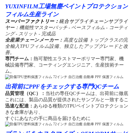
YUXINFILM工場無塵ペイントプロテクション
フィルム生産ライン
スーパーファクトリー：
統合サプライチェーンサプライ
ヤー：
機能性マスターバッチ - ベースフィルム - コーティ
ング - スリット - 完成品
全産業チェーンメーカー：
高度な設備 トップクラスの完
全輸入TPUフィルム設備、独立したアップグレードと改
善。
専門チーム：
熱可塑性エラストマーポリマー専門家、機
械設備専門家、コーティングエンジニア、生産技術チー
ム。
出荷前にPPFをチェックする専門QCチーム
品質管理（QC）：
当社の専任QCチームは、出荷前に徹底
これには、製品の品質が提供されたサンプルと一致するこ
迅速な配達：
あらゆる種類のTPUペイントプロテクションフ
きな倉庫があり、
すぐにあなたの手に商品を届けるために