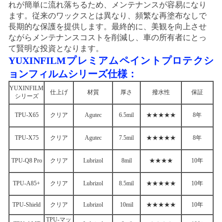
れが簡単に流れ落ちるため、メンテナンスが容易になり
ます。従来のワックスとは異なり、頻繁な再塗布なしで
長期的な保護を提供します。最終的に、美観を向上させ
ながらメンテナンスコストを削減し、車の所有者にとっ
て賢明な投資となります。
YUXINFILMプレミアムペイントプロテクシ
ョンフィルムシリーズ仕様：
YUXINFILM
仕上げ
材質
厚さ
撥水性
保証
シリーズ
TPU-X65
クリア
Agutec
6.5mil
★★★★★
8年
TPU-X75
クリア
Agutec
7.5mil
★★★★★
8年
TPU-Q8 Pro
クリア
Lubrizol
8mil
★★★★
10年
TPU-A85+
クリア
Lubrizol
8.5mil
★★★★★
10年
TPU-Shield
クリア
Lubrizol
10mil
★★★★★
10年
TPU-マッ