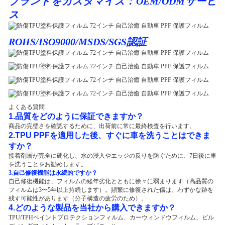
ブランドをカスタマイズ：OEM/ODMサービ
ス
ROHS/ISO9000/MSDS/SGS認証
よくある質問
1.品質をどのように保証できますか？
商品の完璧さを確認するために、出荷前に常に最終検査を行います。
2.TPU PPFを適用した後、すぐに車を洗うことはできま
すか？
接着剤層が完全に硬化し、水の浸入やエッジの反りを防ぐために、7日後に車
を洗うことをお勧めします。
3.自己修復機能は永続的ですか？
自己修復機能は、フィルムの経年劣化とともに徐々に弱まります（高品質の
フィルムは3〜5年以上持続します）。頻繁に修復された傷は、わずかな跡を
残す可能性があります（分子構造の疲労のため）。
4.どのような製品を当社から購入できますか？
TPU/TPHペイントプロテクションフィルム、カーウィンドウフィルム、ビル