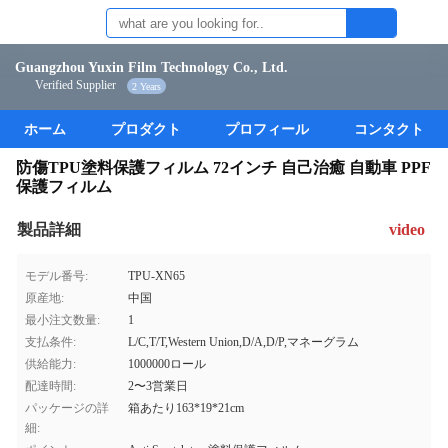
Guangzhou Yuxin Film Technology Co., Ltd.
Verified Supplier
2 Years
ホーム
プロダクト
プロフィール
コンタクト
防傷TPU塗料保護フィルム 72インチ 自己治癒 自動車 PPF
保護フィルム
製品詳細
video
モデル番号:
TPU-XN65
原産地:
中国
最小注文数量:
1
支払条件:
L/C,T/T,Western Union,D/A,D/P,マネーグラム
供給能力:
1000000ロール
配達時間:
2〜3営業日
パッケージの詳
箱あたり163*19*21cm
細: