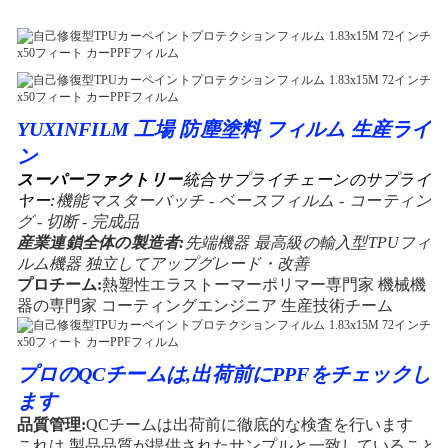
YUXINFILM 工場 防塵塗料 フィルム 生産ライ
ン
スーパーファクトリー
統合サプライチェーンのサプライ
ヤー:
機能マスターバッチ - ベースフィルム - コーティン
グ - 切断 - 完成品
産業連鎖全体の製造者:
先端機器 最高級の輸入型TPUフィ
ルム機器 独立してアップグレード・改善
プロチーム:
熱塑性エラストーマーポリマー専門家 機械機
器の専門家 コーティングエンジニア 生産技術チーム
プロのQCチームは,出荷前にPPFをチェックし
ます
品質管理:
QCチームは出荷前に徹底的な検査を行います
これは,製品品質が提供されたサンプルと一致していること