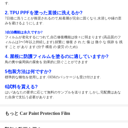
す.
2. TPU PPFを塗った直後に洗えるか?
7日後に洗うことが推奨されるので,粘着層が完全に固くなり,水浸しや縁の歪
みを避けるようにします.
3自治機能は永久ですか?
フィルムが老化するにつれて,自己修復機能は徐々に弱まります (高品質のフ
ィルムは3〜5年以上持続します).頻繁に 修復 さ れ た 傷 は 微小 な 痕跡 を 残
す こと が あり ます (分子 構造 の 疲労 の ため).
4. 屋根に防護フィルムを塗るのに適していますか?
鳥の糞や歯周病の腐食を 効果的に防ぐことができます
5包装方法は何ですか?
標準的な梱包を使用します. OEMのパッケージも受け付けます.
6試料を貰える?
はい!あなたの要求に応じて無料のサンプルを送ります.しかし,宅配費はあな
た自身で支払う必要があります.
もっと Car Paint Protection Film