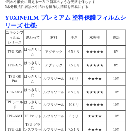
4汚れや酸化に耐える一方で 新車のような光沢を保ちます
5水分抵抗性層は水や汚れを排斥し,清掃を容易にする.
YUXINFILM プレミアム 塗料保護フィルムシ
リーズ 仕様:
ユキシンフ
ィルム
終わって
材料
厚さ
水害性
保証
シリーズ
はっきりし
TPU-X65
アグテック
6.5ミリ
★★★★★
8Y
た
はっきりし
TPU-X75
アグテック
7.5ミリ
★★★★★
8Y
た
はっきりし
TPU-Q8
ルブリゾール
8ミリ
★★★★
10Y
Pro
た
はっきりし
TPU-A85+
ルブリゾール
8.5ミリ
★★★★★
10Y
た
TPUシール
はっきりし
ルブリゾール
10ミリ
★★★★★
10Y
ド
た
TPU-AMT
TPUマット
ルブリゾール
8ミリ
★★★★
10Y
TPU-グラ
TPU-G.B
ンスブラッ
ルブリゾール
7.5ミリ
★★★★
10Y