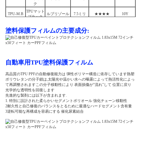
ク
TPUマット
TPU-M.B
ルブリゾール
7.5ミリ
★★★★
10Y
ブラック
塗料保護フィルムの主要成分:
自動車用TPU塗料保護フィルム
高品質のTPU PPFの自動修復能力は 弾性ポリマー構造に依存しています熱塑
ポリウレタンの分子鎖は,太陽光や温かい水への曝露によって熱活性化によっ
て再調整されますこの分子移動性により 表面損傷が"流れ"して 位置に戻り
光学的な透明性を回復します
先進的な製剤には以下が含まれます.
1. 特別に設計された柔らかいセグメントポリオール 強化チェーン移動性
2耐久性と自己修復のバランスをとるために最適なハードセグメント含有量
3逆転可能な再構成を容易にする 催化尿素結合