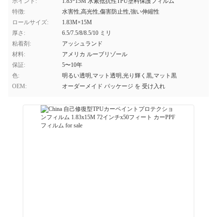
ポイント:
1.83*15M 水素抵抗性TPU塗料保護フィルム
特徴:
水害性,高光性,傷害防止性,強い伸縮性
ロールサイズ:
1.83M×15M
厚さ:
6.5/7.5/8/8.5/10 ミリ
粘着剤:
アッシュランド
材料:
アメリカ ルーブリゾール
保証:
5〜10年
色:
明るい透明,マット透明,光り輝く黒,マット黒
OEM:
オーダーメイド パッケージ を 受け入れ