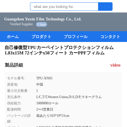
Guangzhou Yuxin Film Technology Co., Ltd.
Verified Supplier
2 Years
ホーム
プロダクト
プロフィール
コンタクト
自己修復型TPUカーペイントプロテクションフィルム
1.83x15M 72インチx50フィート カーPPFフィルム
製品詳細
video
モデル番号:
TPU-XN65
原産地:
中国
最小注文数量:
1
支払条件:
L/C,T/T,Western Union,D/A,D/P,マネーグラム
供給能力:
1000000ロール
配達時間:
2〜3営業日
パッケージの詳
箱あたり163*19*21cm
細: