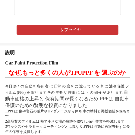
サプライヤ
説明
Car Paint Protection Film
なぜ,もっと多くの人がTPUPPF を 選ぶのか
今日,多くの 自動車 所有 者 は 日常 の 磨き に 遭っ て いる 車 に 油漆 保護 フ
自
ィルム (PPF) を 塗り ます.その 主要 な 理由 に は,下 の 部分 が あり ます.
動車価格の上昇と 保有期間が長くなるため PPFは 自動車
保護のための賢明な投資になりました
1.PPFは 傷や岩石の破片やUVダメージから保ち 車の塗料と再販価値を保ちま
す
2高品質のフィルムは,熱で小さな渦の痕跡を修復し,保守作業を軽減します.
3ワックスやセラミックコーティングとは異なり,PPFは頻繁に再塗布せずに長
年の保護を提供します.