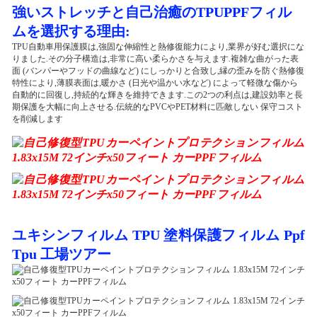
強いストレッチと自己治癒のTPUPPFフィル
ムを選択する理由:
TPU自動車用保護膜は,強固な伸縮性と熱修復能力により,業界が好む選択にな
りました.その分子構造は,非常に高い柔らかさを与えます.複雑な曲がった表
面 (バンパーやフッドの曲線など) にしっかりと合致し,縁の歪みを防ぐ熱修復
特性により,薄膜表面は,暖かさ (日光や温かい水など) によって軽微な傷から
自動的に回復し,持続的な輝きを維持できます.この2つの利点は,建設効率と長
期保護を大幅に向上させる.伝統的なPVCやPET材料に匹敵しない 保守コスト
を削減します
ユキシンフィルム TPU 塗料保護フィルム Ppf
Tpu 工場ツアー