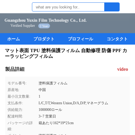
Guangzhou Yuxin Film Technology Co., Ltd.
Verified Supplier
2 Years
ホーム
プロダクト
プロフィール
コンタクト
マット表面 TPU 塗料保護フィルム 自動修理 防傷 PPF カ
ーラッピングフィルム
製品詳細
video
モデル番号:
塗料保護フィルム
原産地:
中国
最小注文数量:
1
支払条件:
L/C,T/T,Western Union,D/A,D/P,マネーグラム
供給能力:
1000000ロール
配達時間:
3~7 営業日
パッケージの詳
箱あたり162*19*21cm
細: