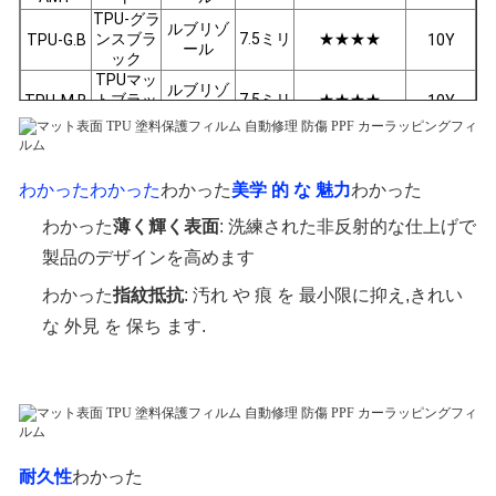
TPU-グラ
ルブリゾ
ンスブラ
7.5ミリ
★★★★
TPU-G.B
10Y
ール
ック
TPUマッ
ルブリゾ
トブラッ
7.5ミリ
★★★★
TPU-M.B
10Y
ール
ク
わかった
わかった
わかった
美学 的 な 魅力
わかった
わかった
薄く輝く表面
: 洗練された非反射的な仕上げで
製品のデザインを高めます
わかった
指紋抵抗
: 汚れ や 痕 を 最小限に抑え,きれい
な 外見 を 保ち ます.
耐久性
わかった