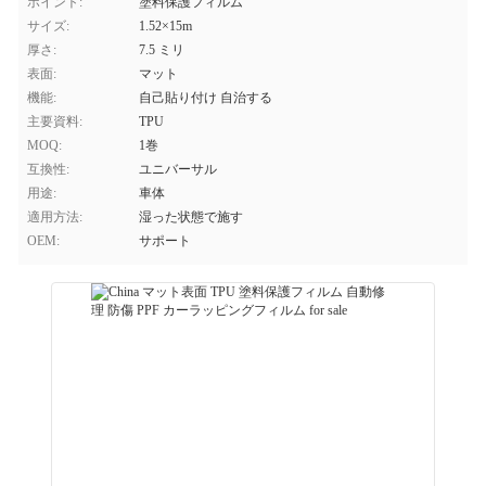
ポイント:
塗料保護フィルム
サイズ:
1.52×15m
厚さ:
7.5 ミリ
表面:
マット
機能:
自己貼り付け 自治する
主要資料:
TPU
MOQ:
1巻
互換性:
ユニバーサル
用途:
車体
適用方法:
湿った状態で施す
OEM:
サポート