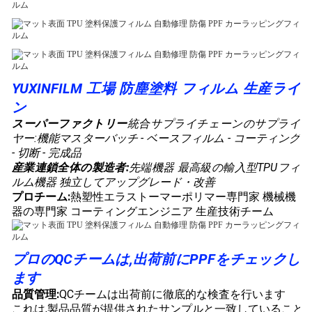
YUXINFILM 工場 防塵塗料 フィルム 生産ライ
ン
スーパーファクトリー
統合サプライチェーンのサプライ
ヤー:
機能マスターバッチ - ベースフィルム - コーティング
- 切断 - 完成品
産業連鎖全体の製造者:
先端機器 最高級の輸入型TPUフィ
ルム機器 独立してアップグレード・改善
プロチーム:
熱塑性エラストーマーポリマー専門家 機械機
器の専門家 コーティングエンジニア 生産技術チーム
プロのQCチームは,出荷前にPPFをチェックし
ます
品質管理:
QCチームは出荷前に徹底的な検査を行います
これは,製品品質が提供されたサンプルと一致していること