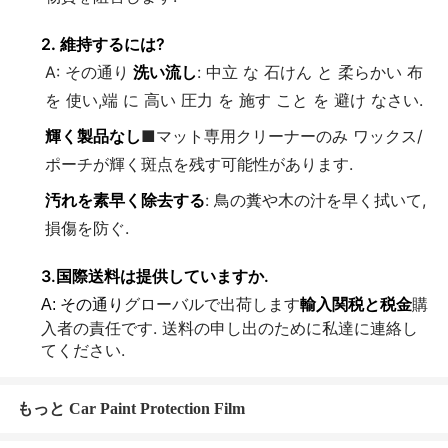
2
.
維持するには?
A: その通り
洗い流し
: 中立 な 石けん と 柔らかい 布
を 使い,端 に 高い 圧力 を 施す こと を 避け なさい.
輝く製品なし
■マット専用クリーナーのみ ワックス/
ポーチが輝く斑点を残す可能性があります.
汚れを素早く除去する
: 鳥の糞や木の汁を早く拭いて,
損傷を防ぐ.
3.
国際送料は提供していますか.
グローバルで出荷します
輸入関税と税金
購
A: その通り
入者の責任です. 送料の申し出のために私達に連絡し
てください.
もっと Car Paint Protection Film