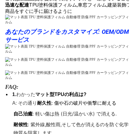
迅速な配達
TPU塗料保護フィルム,車窓フィルム,建築装飾フィ
商品をすぐに手に届けるように
あなたのブランドをカスタマイズ: OEM/ODM
サービス
FAQ:
1.
わかった
マット型TPUの利点は?
耐久性
: 傷や石の破片や衝撃に耐える
A: その通り
自己治癒
: 軽い傷は熱 (日光/温かい水) で消える.
耐候性
: 紫外線,酸性雨,そして色が消えるのを防ぐ化学
物質を阻害します.