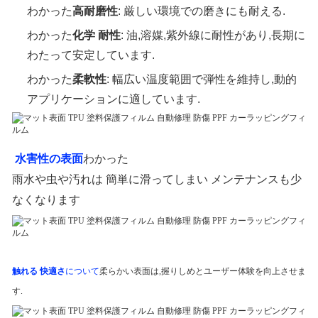
わかった
高耐磨性
: 厳しい環境での磨きにも耐える.
わかった
化学 耐性
: 油,溶媒,紫外線に耐性があり,長期に
わたって安定しています.
わかった
柔軟性
: 幅広い温度範囲で弾性を維持し,動的
アプリケーションに適しています.
水害性の表面
わかった
雨水や虫や汚れは 簡単に滑ってしまい メンテナンスも少
なくなります
触れる 快適さ
について
柔らかい表面は,握りしめとユーザー体験を向上させま
す.