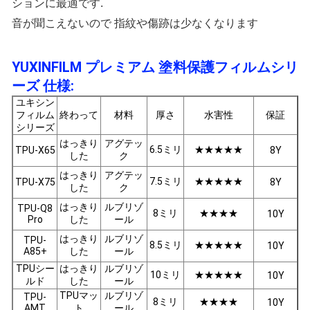
ションに最適です.
音が聞こえないので 指紋や傷跡は少なくなります
YUXINFILM プレミアム 塗料保護フィルムシリ
ーズ 仕様:
ユキシン
フィルム
終わって
材料
厚さ
水害性
保証
シリーズ
はっきり
アグテッ
6.5ミリ
★★★★★
TPU-X65
8Y
した
ク
はっきり
アグテッ
7.5ミリ
★★★★★
TPU-X75
8Y
した
ク
はっきり
ルブリゾ
TPU-Q8
8ミリ
★★★★
10Y
Pro
した
ール
はっきり
ルブリゾ
TPU-
8.5ミリ
★★★★★
10Y
A85+
した
ール
TPUシー
はっきり
ルブリゾ
10ミリ
★★★★★
10Y
ルド
した
ール
TPUマッ
ルブリゾ
TPU-
8ミリ
★★★★
10Y
AMT
ト
ール