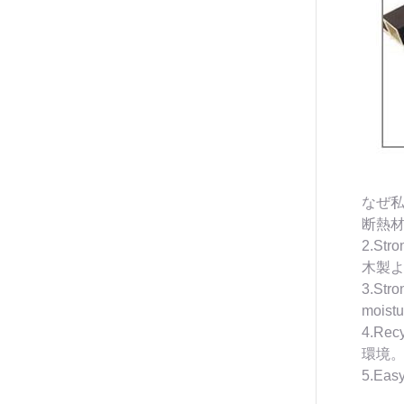
なぜ私
断熱材
2.St
木製
3.S
mois
4.Re
環境
5.E