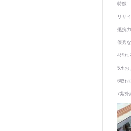
特徴:
リサ
抵抗力
優秀
4汚れ
5水お
6取付
7紫外