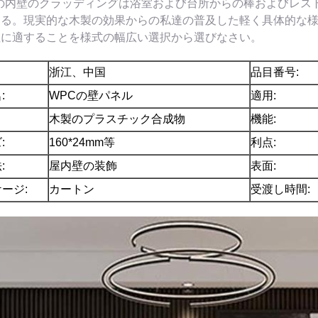
Cの内壁のクラッディングは浴室および台所からの棒およびレス
ある。現実的な木製の効果からの私達の普及した軽く具体的な
性に適することを様式の幅広い選択から選びなさい。
浙江、中国
品目番号:
:
WPCの壁パネル
適用:
木製のプラスチック合成物
機能:
:
160*24mm等
利点:
:
屋内壁の装飾
表面:
ージ:
カートン
受渡し時間: