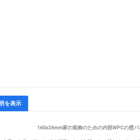
明を表示
160x24mm家の装飾のための内部WPCの壁