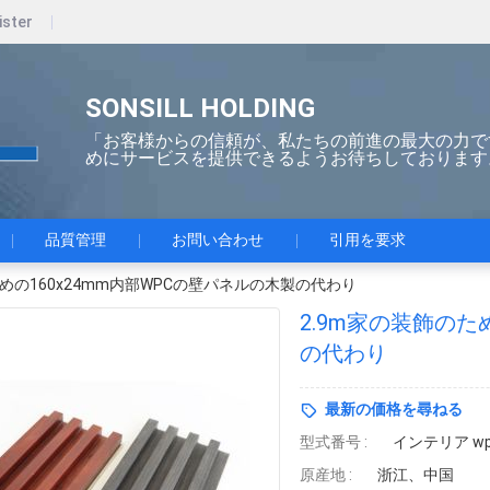
ister
SONSILL HOLDING
「お客様からの信頼が、私たちの前進の最大の力で
めにサービスを提供できるようお待ちしております
品質管理
お問い合わせ
引用を要求
ための160x24mm内部WPCの壁パネルの木製の代わり
2.9m家の装飾のた
の代わり
最新の価格を尋ねる
型式番号 :
インテリア w
原産地 :
浙江、中国