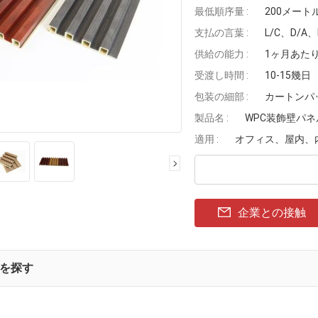
最低順序量 :
200メート
支払の言葉 :
L/C、D/A
供給の能力 :
1ヶ月あたり
受渡し時間 :
10-15幾日
包装の細部 :
カートンパ
製品名 :
WPC装飾壁パネ
適用 :
オフィス、屋内、
企業との接触
を探す