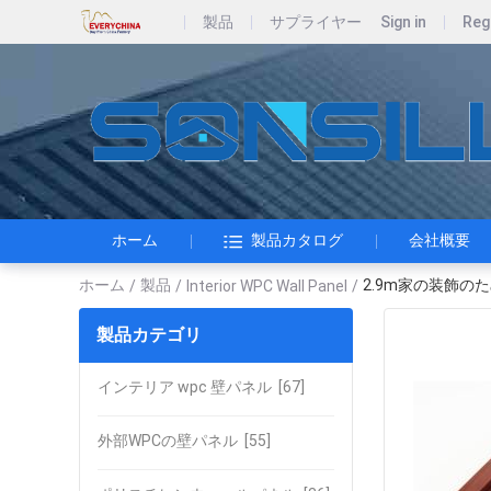
製品
サプライヤー
Sign in
Reg
ホーム
製品カタログ
会社概要
ホーム
製品
2.9m家の装飾の
/
/
Interior WPC Wall Panel
/
製品カテゴリ
インテリア wpc 壁パネル
[67]
外部WPCの壁パネル
[55]