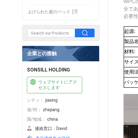
WP
全で
上げられた庭のベッド
[7]
必要
起源:
製品名
材料:
企業との接触
サイズ
SONSILL HOLDING
使用法
ウェブサイトにアク
パッケ
セスします
シティ：
jiaxing
省/州：
zhejiang
国/地域：
china
連絡窓口：
David