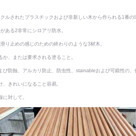
イクルされたプラスチックおよび非新しい木から作られる1番の
がある2非常にシロアリ防水。
な滑り止めの感じのための終わりのような3材木。
るか、または要求される塗ること。
よび防蝕、アルカリ防止、防虫性、stainableおよび可鍛性の、低公
け、きれいになること容易。
線に対して。