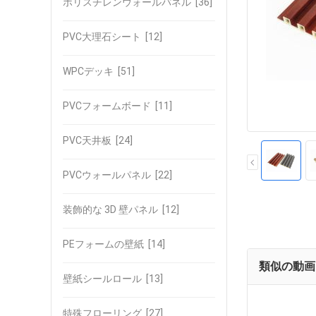
ポリスチレンウォールパネル
[36]
PVC大理石シート
[12]
WPCデッキ
[51]
PVCフォームボード
[11]
PVC天井板
[24]
PVCウォールパネル
[22]
装飾的な 3D 壁パネル
[12]
PEフォームの壁紙
[14]
類似の動画
壁紙シールロール
[13]
特殊フローリング
[27]