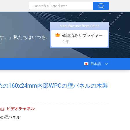
Manufacturer from China
確認済みサプライヤー
す。」私たちはいつも、お客様のた
。
4 年
日本語
めの160x24mm内部WPCの壁パネルの木製
ビデオチャネル
pc 壁パネル