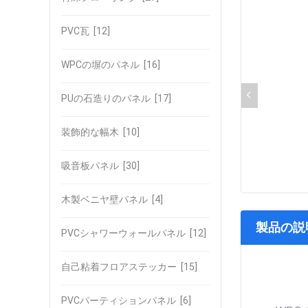
PVC瓦
[12]
WPCの塀のパネル
[16]
PUの石造りのパネル
[17]
装飾的な幅木
[10]
吸音板パネル
[30]
木製ベニヤ壁パネル
[4]
製品の説
PVCシャワーウォールパネル
[12]
自己粘着フロアステッカー
[15]
PVCパーティションパネル
[6]