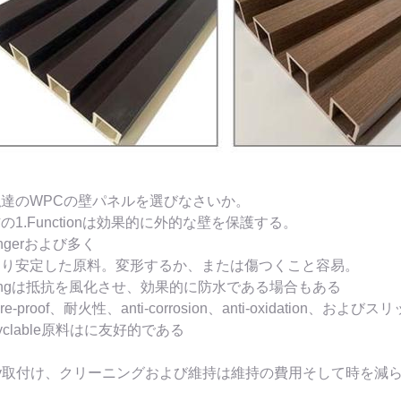
達のWPCの壁パネルを選びなさいか。
の1.Functionは効果的に外的な壁を保護する。
rongerおよび多く
より安定した原料。変形するか、または傷つくこと容易。
trongは抵抗を風化させ、効果的に防水である場合もある
ture-proof、耐火性、anti-corrosion、anti-oxidation、およ
cyclable原料はに友好的である
。
asy取付け、クリーニングおよび維持は維持の費用そして時を減