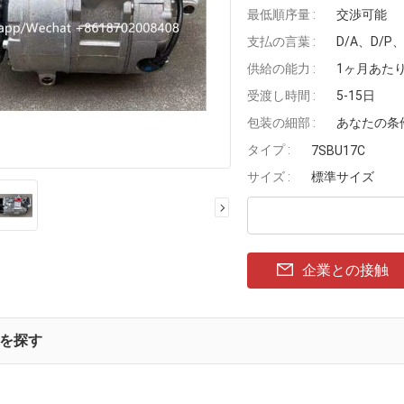
最低順序量 :
交渉可能
支払の言葉 :
D/A、D/
供給の能力 :
1ヶ月あたりの
受渡し時間 :
5-15日
包装の細部 :
あなたの条
タイプ :
7SBU17C
サイズ :
標準サイズ
企業との接触
を探す