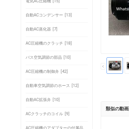
電気AC圧縮機
[15]
自動ACコンデンサー
[13]
自動AC蒸化器
[7]
AC圧縮機のクラッチ
[18]
バス空気調節の部品
[10]
AC圧縮機の制御弁
[42]
自動車空気調節のホース
[12]
自動AC拡張弁
[10]
類似の動画
ACクラッチのコイル
[9]
AC圧縮機のアダプターの付属品