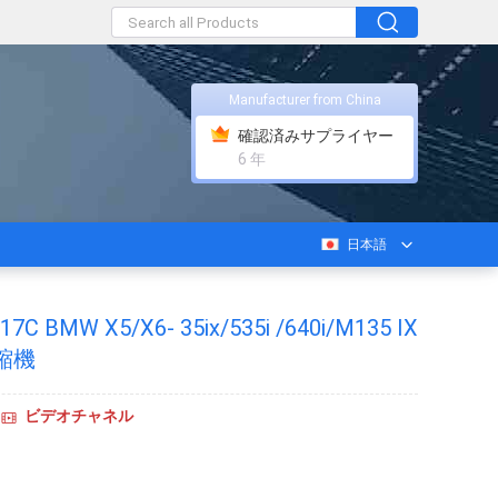
Manufacturer from China
確認済みサプライヤー
6 年
日本語
7C BMW X5/X6- 35ix/535i /640i/M135 IX
縮機
ビデオチャネル