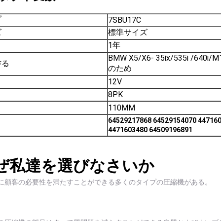
プ
7SBU17C
ズ
標準サイズ
1年
BMW X5/X6- 35ix/535i /640i/
作る
のため
12V
8PK
110MM
64529217868 64529154070 44716
4471603480 64509196891
ぜ私達を選びなさいか
に顧客の必要性を満たすことができる多くのタイプの圧縮機がある。