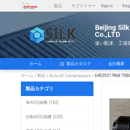
製品
サプライヤー
Sign in
Reg
Beijing Si
Co.,LTD
速い配達、工場
ホーム
製品カタログ
会社概要
ホーム
製品
64529217868 7S
/
/
Auto AC Compressors
/
製品カテゴリ
車AC圧縮機
[152]
自動AC圧縮機
[225]