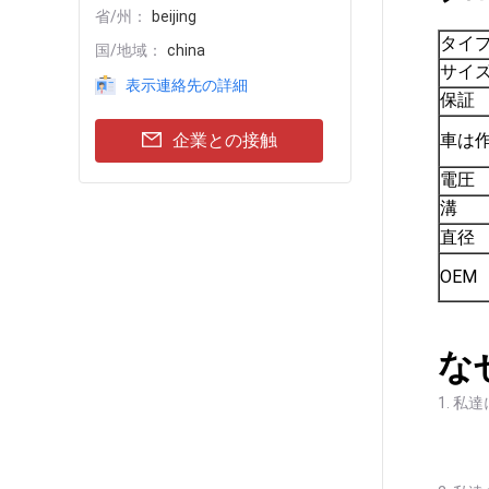
省/州：
beijing
タイ
国/地域：
china
サイ
表示連絡先の詳細
保証
企業との接触
車は
電圧
溝
直径
OEM
な
1.
私達