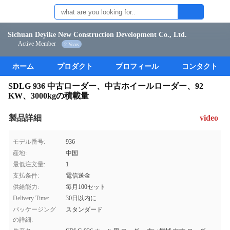
Sichuan Deyike New Construction Development Co., Ltd.
Active Member
2 Years
ホーム
プロダクト
プロフィール
コンタクト
SDLG 936 中古ローダー、中古ホイールローダー、92
KW、3000kgの積載量
製品詳細
video
モデル番号:
936
産地:
中国
最低注文量:
1
支払条件:
電信送金
供給能力:
毎月100セット
Delivery Time:
30日以内に
パッケージング
スタンダード
の詳細: