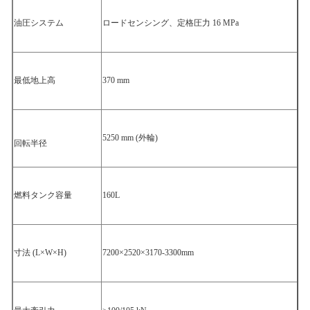
油圧システム
ロードセンシング、定格圧力 16 MPa
最低地上高
370 mm
5250 mm (外輪)
回転半径
燃料タンク容量
160L
寸法 (L×W×H)
7200×2520×3170-3300mm