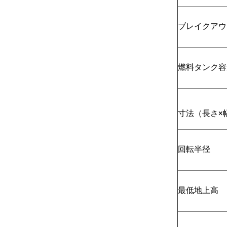
ブレイクアウ
燃料タンク容
寸法（長さ×
回転半径
最低地上高