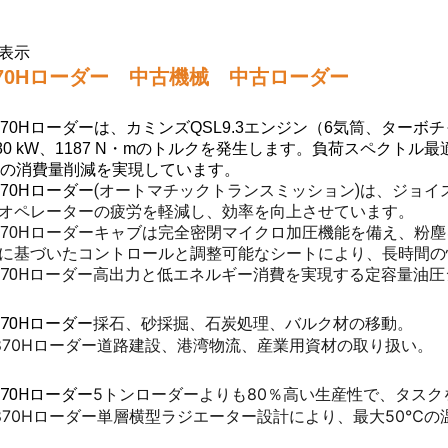
表示
70Hローダー 中古機械 中古ローダー
870Hローダーは、カミンズQSL9.3エンジン（6気筒、ター
mで180 kW、1187 N・mのトルクを発生します。負荷スペ
％の消費量削減を実現しています。
(オートマチックトランスミッション)は、ジョイ
70Hローダー
オペレーターの疲労を軽減し、効率を向上させています。
キャブは完全密閉マイクロ加圧機能を備え、粉塵を
70Hローダー
に基づいたコントロールと調整可能なシートにより、長時間の
70Hローダー
高出力と低エネルギー消費を実現する定容量油圧
採石、砂採掘、石炭処理、バルク材の移動。
70Hローダー
70Hローダー
道路建設、港湾物流、産業用資材の取り扱い。
5トンローダーよりも80％高い生産性で、タスクを
70Hローダー
70Hローダー
単層横型ラジエーター設計により、最大50℃の