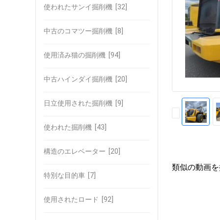
使われたサンイ掘削機
[32]
中古のコマツー掘削機
[8]
使用済み猫の掘削機
[94]
中古ハインダイ掘削機
[20]
日立使用された掘削機
[9]
使われた掘削機
[43]
構造のエレベーター
[20]
類似の動画を
特別な目的車
[7]
使用されたロード
[92]