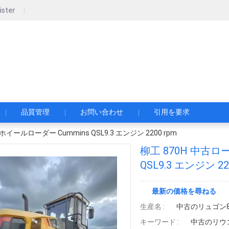
ister
w Construction Development Co., Ltd.
ー・コンストラクション・デベロップメント・株式会社
品質管理
お問い合わせ
引用を要求
イールローダー Cummins QSL9.3 エンジン 2200 rpm
柳工 870H 中古ロ
QSL9.3 エンジン 22
最新の価格を尋ねる
生産名 :
中古のリュゴン8
キーワード :
中古のリウゴ