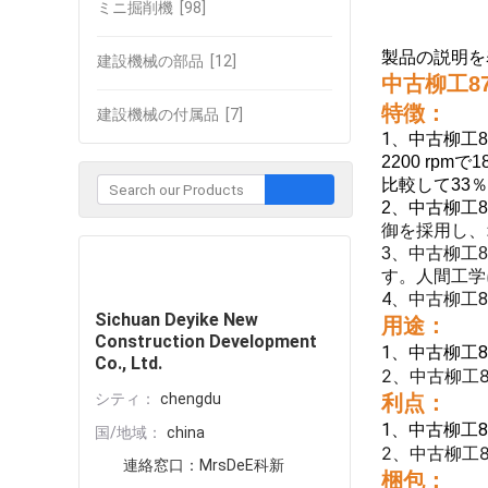
ミニ掘削機
[98]
製品の説明を
建設機械の部品
[12]
中古柳工8
特徴：
建設機械の付属品
[7]
1、
中古柳工
2200 rp
比較して33
2、中古柳工8
御を採用し、
3、中古柳工8
企業との接触
す。
人間工学
4、中古柳工8
Sichuan Deyike New
用途：
Construction Development
1、中古柳工8
Co., Ltd.
2、中古柳工8
シティ：
chengdu
利点：
1、中古柳工8
国/地域：
china
2、中古柳工8
連絡窓口：
MrsDeE科新
梱包：