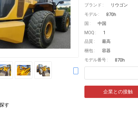
ブランド :
リウゴン
モデル :
870h
国 :
中国
MOQ :
1
品質 :
最高
梱包 :
容器
モデル番号 :
870h
企業との接触
探す