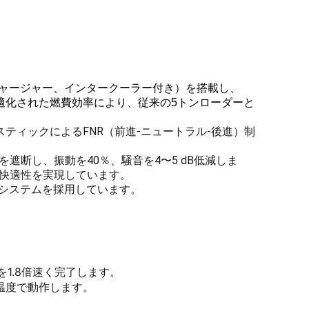
ボチャージャー、インタークーラー付き）を搭載し、
クトル最適化された燃費効率により、従来の5トンローダーと
スティックによるFNR（前進-ニュートラル-後進）制
遮断し、振動を40％、騒音を4〜5 dB低減しま
快適性を実現しています。
システムを採用しています。
1.8倍速く完了します。
温度で動作します。