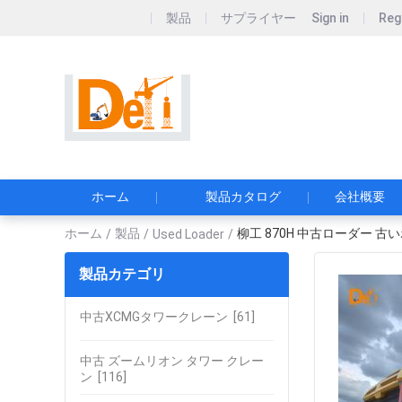
製品
サプライヤー
Sign in
Reg
Sichuan Deyike Ne
シチュアン・デイケ・ニュ
ホーム
製品カタログ
会社概要
ホーム
製品
柳工 870H 中古ローダー 古いホ
/
/
Used Loader
/
製品カテゴリ
中古XCMGタワークレーン
[61]
中古 ズームリオン タワー クレー
ン
[116]