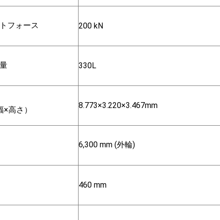
トフォース
200 kN
量
330L
8.773×3.220×3.467mm
幅×高さ）
6,300 mm (外輪)
460 mm