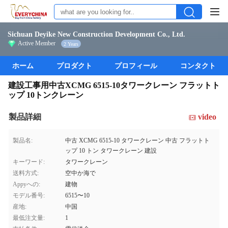
Sichuan Deyike New Construction Development Co., Ltd.
Active Member
2 Years
ホーム
プロダクト
プロフィール
コンタクト
建設工事用中古XCMG 6515-10タワークレーン フラットト
ップ 10トンクレーン
製品詳細
video
製品名:
中古 XCMG 6515-10 タワークレーン 中古 フラットト
ップ 10 トン タワークレーン 建設
キーワード:
タワークレーン
送料方式:
空中か海で
Appyへの:
建物
モデル番号:
6515〜10
産地:
中国
最低注文量:
1