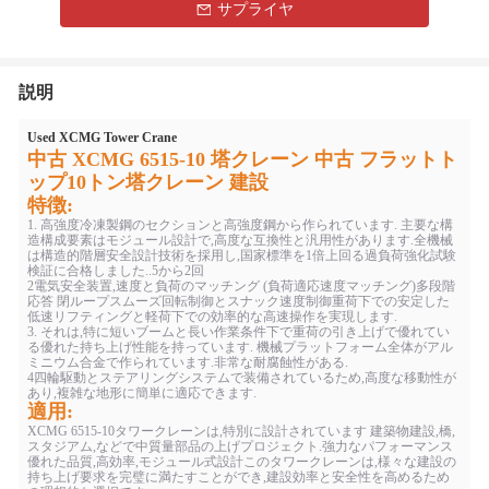
サプライヤ
説明
Used XCMG Tower Crane
中古 XCMG 6515-10 塔クレーン 中古 フラットト
ップ10トン塔クレーン 建設
特徴:
1. 高強度冷凍製鋼のセクションと高強度鋼から作られています. 主要な構
造構成要素はモジュール設計で,高度な互換性と汎用性があります.全機械
は構造的階層安全設計技術を採用し,国家標準を1倍上回る過負荷強化試験
検証に合格しました..5から2回
2電気安全装置,速度と負荷のマッチング (負荷適応速度マッチング)多段階
応答 閉ループスムーズ回転制御とスナック速度制御重荷下での安定した
低速リフティングと軽荷下での効率的な高速操作を実現します.
3. それは,特に短いブームと長い作業条件下で重荷の引き上げで優れてい
る優れた持ち上げ性能を持っています. 機械プラットフォーム全体がアル
ミニウム合金で作られています.非常な耐腐蝕性がある.
4四輪駆動とステアリングシステムで装備されているため,高度な移動性が
あり,複雑な地形に簡単に適応できます.
適用:
XCMG 6515-10タワークレーンは,特別に設計されています 建築物建設,橋,
スタジアム,などで中質量部品の上げプロジェクト.強力なパフォーマンス
優れた品質,高効率,モジュール式設計このタワークレーンは,様々な建設の
持ち上げ要求を完璧に満たすことができ,建設効率と安全性を高めるため