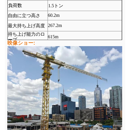
負荷数
1.5
トン
60.2m
自由に立つ高さ
267.2m
最大持ち上げ高度
持ち上げ能力のロ
615m
ープ
映像ショー: