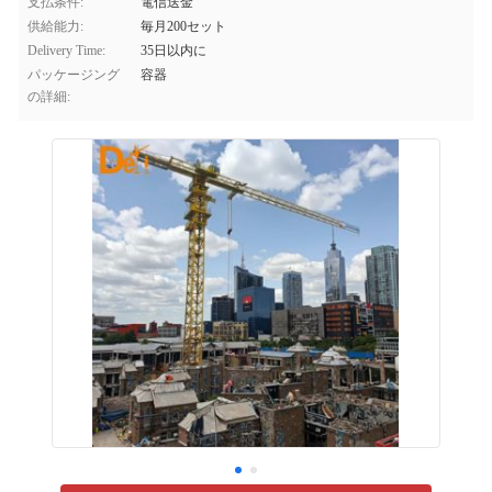
支払条件:
電信送金
供給能力:
毎月200セット
Delivery Time:
35日以内に
パッケージング
容器
の詳細: