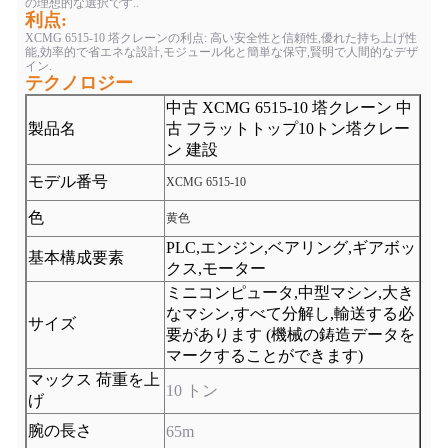
の理想的な選択です..
利点:
XCMG 6515-10 塔クレーンの利点: 高い安全性と信頼性,優れた持ち上げ性
能,効率的で省エネな設計,モジュール化と簡単な保守,賢明で人間的なデザ
イン.
テクノロジー
中古 XCMG 6515-10 塔クレーン 中
製品名
古 フラットトップ10トン塔クレー
ン 建設
モデル番号
XCMG 6515-10
色
黄色
PLC,エンジン,ベアリング,ギアボッ
基本構成要素
クス,モーター
ミニコンピュータ,中型マシン,大き
なマシン,すべて分解し,輸送する必
サイズ
要があります (機械の鋳造データを
マークすることができます)
マックス 荷重を上
10 トン
げ
腕の長さ
65m