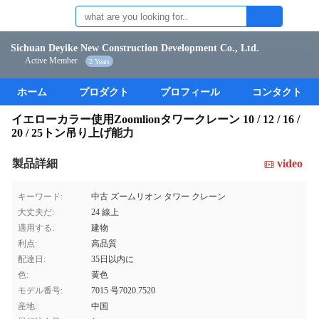
Sichuan Deyike New Construction Development Co., Ltd.
Active Member
2 Years
ホーム
プロダクト
プロフィール
コンタクト
イエローカラー使用Zoomlionタワークレーン 10 / 12 / 16 /
20 / 25トン吊り上げ能力
製品詳細
video
キーワード:
中古 ズームリオン タワー クレーン
大丈夫だ:
24 線上
適用する:
建物
利点:
高品質
配達日:
35日以内に
色:
黄色
モデル番号:
7015 号7020.7520
産地:
中国