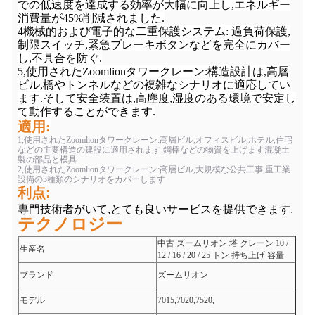
での低速度を達成する効率が大幅に向上し,エネルギー
消費量が45%削減されました.
4機械的および電子的な二重保護システム: 過負荷保護,
制限スイッチ,緊急ブレーキボタンなどを完全にカバー
し,不具合を防ぐ.
5,使用されたZoomlionタワークレーン:構造設計は,高層
ビル,橋やトンネルなどの複雑なシナリオに適応してい
ます.そして安全装置は,高塵度,湿度のある環境で安定し
て動作することができます.
適用:
1,使用されたZoomlionタワークレーン:高層ビル,オフィスビル,ホテル,住宅
などの主要構造の建設に適用されます.鋼棒などの物資を上げます混凝土
製の部品と模具.
2,使用されたZoomlionタワークレーン:高層ビル,大規模な公共工事,重工業
設備の3種類のシナリオをカバーします
利点:
専門技術者がいて,とても良いサービスを提供できます.
テクノロジー
中古 ズームリオン 塔 クレーン 10 /
生産名
12 / 16 / 20 / 25 トン 持ち上げ 容量
ブランド
ズームリオン
モデル
7015,7020,7520,