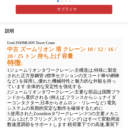
サプライヤ
説明
Used ZOOMLION Tower Crane
中古 ズームリオン 塔 クレーン 10 / 12 / 16 /
20 / 25 トン 持ち上げ 容量
特徴
:
1ジュームリオンタワークレーン:
主構造は,特殊に製造
された正方形鋼管 (標準セクションの主コード棒や網棒
など) を採用し,優れた機械特性と魅力的な外観を持っ
ています.全体的な安定性を強化する.
2ジュームリオンタワークレーン:主要な部品は国際ブラ
ンドから選択される (例えば,フランスからシュナイダ
ーコンタクター,日本からオムロン・リレーなど) 電気
システムの長期的安定な動作を確保するために
3,使用されたZoomlionタワークレーン:3つの主要メカニ
ズム (上げ,ラフリング,スウィリング) はすべて変動周波
数速度調節をサポートします.軽荷重下での高速,重荷下