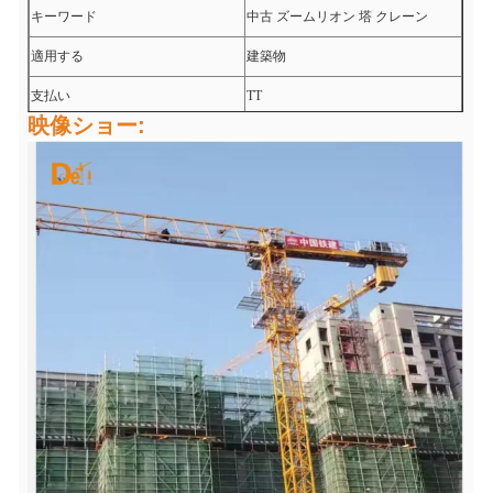
キーワード
中古 ズームリオン 塔 クレーン
適用する
建築物
支払い
TT
映像ショー: