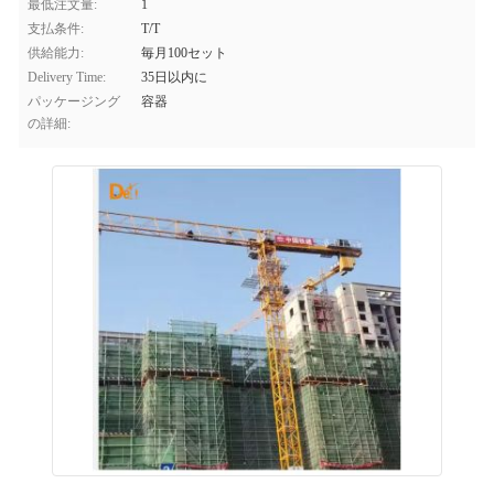
最低注文量:
1
支払条件:
T/T
供給能力:
毎月100セット
Delivery Time:
35日以内に
パッケージング
容器
の詳細: