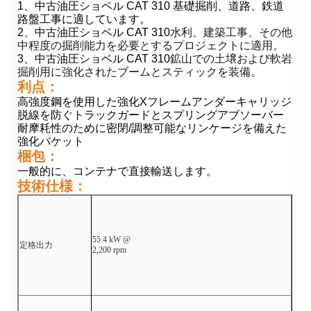
1、中古油圧ショベル CAT 310 基礎掘削、道路、鉄道
路盤工事に適しています。
水利、建築工事、その他
2、中古油圧ショベル CAT 310
中程度の掘削能力を必要とするプロジェクトに適用。
鉱山での土壌および軟岩
3、中古油圧ショベル CAT 310
掘削用に強化されたブームとスティックを装備。
利点：
高強度鋼を使用した強化Xフレームアンダーキャリッジ
脱線を防ぐトラックガードとスプリングアブソーバー
耐摩耗性のために密閉/調整可能なリンケージを備えた
強化バケット
梱包：
一般的に、コンテナで直接輸送します。
技術仕様：
55.4 kW @
定格出力
2,200 rpm