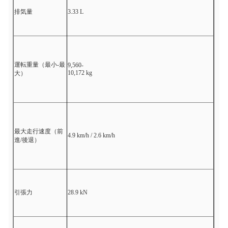
排気量
3.33 L
運転重量（最小-最
9,560-
10,172 kg
大）
最大走行速度（前
4.9 km/h / 2.6 km/h
進/後退）
引張力
28.9 kN