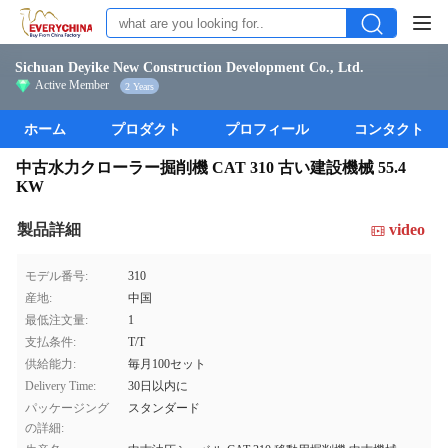
Sichuan Deyike New Construction Development Co., Ltd.
Active Member
2 Years
ホーム
プロダクト
プロフィール
コンタクト
中古水力クローラー掘削機 CAT 310 古い建設機械 55.4
KW
製品詳細
video
モデル番号:
310
産地:
中国
最低注文量:
1
支払条件:
T/T
供給能力:
毎月100セット
Delivery Time:
30日以内に
パッケージング
スタンダード
の詳細: