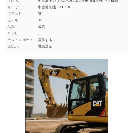
生産名:
中古油圧ショベル CAT 310 移動用掘削機 中古機械
キーワード:
中古掘削機 CAT 310
ブランド:
猫
モデル:
310
品質:
最高
MOQ:
1
テスト レポート:
提供する
支払い:
電信送金