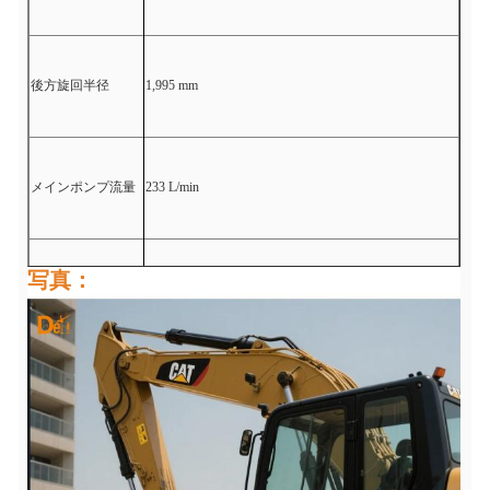
後方旋回半径
1,995 mm
メインポンプ流量
233 L/min
写真：
作動圧力
285 bar