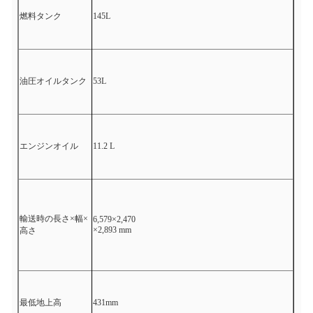
燃料タンク
145L
油圧オイルタンク
53L
エンジンオイル
11.2 L
輸送時の長さ×幅×
6,579×2,470
×2,893 mm
高さ
最低地上高
431mm