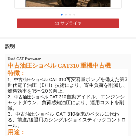
サプライヤ
説明
Used CAT Excavator
中古油圧ショベル CAT310 重機中古機
特徴：
可変容量ポンプを備えた第3
1、中古油圧ショベル CAT 310
世代電子油圧（E/H）技術により、寄生負荷を削減し、
燃料効率を15〜20％向上。
自動アイドル、エンジンシ
2、中古油圧ショベル CAT 310
ャットダウン、負荷感知油圧により、運用コストを削
減。
3、中古油圧ショベル CAT 310
従来のペダルに代わ
る、前進/後退用のシングルジョイスティックコントロ
ール。
用途：