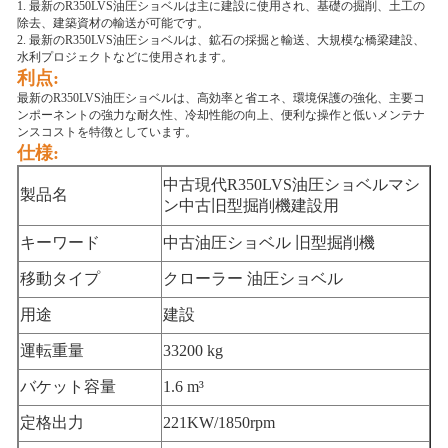
1. 最新のR350LVS油圧ショベルは主に建設に使用され、基礎の掘削、土工の
除去、建築資材の輸送が可能です。
2. 最新のR350LVS油圧ショベルは、鉱石の採掘と輸送、大規模な橋梁建設、
水利プロジェクトなどに使用されます。
利点:
最新のR350LVS油圧ショベルは、高効率と省エネ、環境保護の強化、主要コ
ンポーネントの強力な耐久性、冷却性能の向上、便利な操作と低いメンテナ
ンスコストを特徴としています。
仕様:
中古現代R350LVS油圧ショベルマシ
製品名
ン中古旧型掘削機建設用
キーワード
中古油圧ショベル 旧型掘削機
移動タイプ
クローラー 油圧ショベル
用途
建設
運転重量
33200 kg
バケット容量
1.6 m³
定格出力
221KW/1850rpm