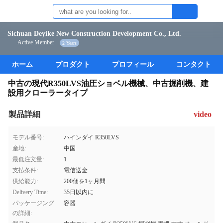
Sichuan Deyike New Construction Development Co., Ltd.
Active Member
2 Years
ホーム
プロダクト
プロフィール
コンタクト
中古の現代R350LVS油圧ショベル機械、中古掘削機、建
設用クローラータイプ
製品詳細
video
モデル番号:
ハインダイ R350LVS
産地:
中国
最低注文量:
1
支払条件:
電信送金
供給能力:
200個を1ヶ月間
Delivery Time:
35日以内に
パッケージング
容器
の詳細: