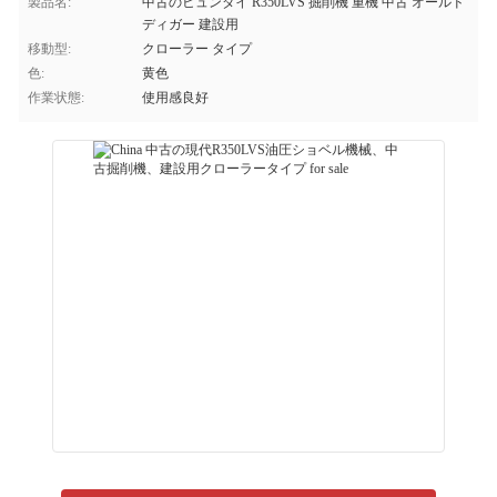
製品名:
中古のヒュンダイ R350LVS 掘削機 重機 中古 オールド
ディガー 建設用
移動型:
クローラー タイプ
色:
黄色
作業状態:
使用感良好