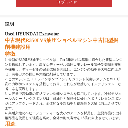
サプライヤ
説明
Used HYUNDAI Excavator
中古現代R350LVS油圧ショベルマシン中古旧型掘
削機建設用
特徴:
1. 最新のR350LVS油圧ショベルは、Tier 3排出ガス基準に適合した新型エンジ
ンを搭載しています。高度なディーゼル高圧コモンレール電子制御噴射技術
を採用し、ディーゼルの完全燃焼を実現し、エンジンの効率を大幅に向上さ
せ、有害ガスの排出を大幅に削減しています。
2. このマシンは、IPCメインポンプインテリジェント制御システムとVPC可
変出力制御システムを搭載しており、これらが連携してインテリジェントな
省エネを実現します。
3. 大容量で高効率の直結ファン冷却システムを採用しています。冷却モジュ
ールのシーリングスポンジは、耐油性と耐熱性に優れたポリウレタンスポン
ジにアップグレードされ、全体的な冷却効率と信頼性を大幅に向上させてい
ます。
4. 高耐久性のヘビーデューティーな大小のアームを採用し、主要部品には鋳
鋼部品を使用して強度を高め、全体の耐久寿命を1.5倍に向上させています。
用途: