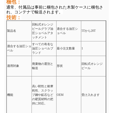
梱包：
通常、付属品は事前に梱包された木製ケースに梱包さ
れ、コンテナで輸送されます。
技術：
回転式オレンジ
ピールグラブ油
適合する油圧シ
製品名
5Tから20T
圧ショベルアタ
ョベル
ッチメント
すべての有名な
適合する油圧ショ
油圧ショベルブ
最小注文数量
1
ベル
ランド
廃棄物の選別と
回転式オレンジ
適用対象
形状
輸送
ピール
高い靭性と耐摩
耗性、スクラッ
機能
プ鋼や鉱石など
OEM
受け入れます
の硬質材料の把
持に対応。