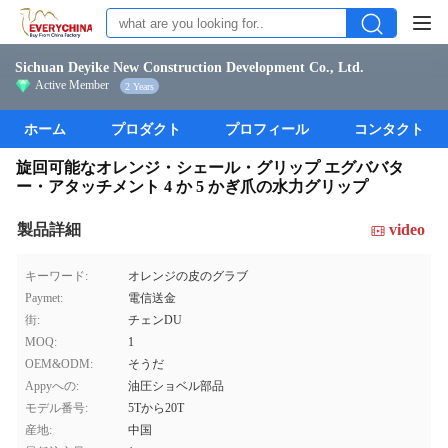
Sichuan Deyike New Construction Development Co., Ltd.
Active Member
2 Years
ホーム
プロダクト
プロフィール
コンタクト
旋回可能なオレンジ・シェール・グリップ エグババタ
ー・アタッチメント 4 か 5 かぎ爪の水力グリップ
製品詳細
video
キーワード:
オレンジの皮のグラブ
Paymet:
電信送金
街:
チェンDU
MOQ:
1
OEM&ODM:
そうだ
Appyへの:
油圧ショベル部品
モデル番号:
5Tから20T
産地:
中国