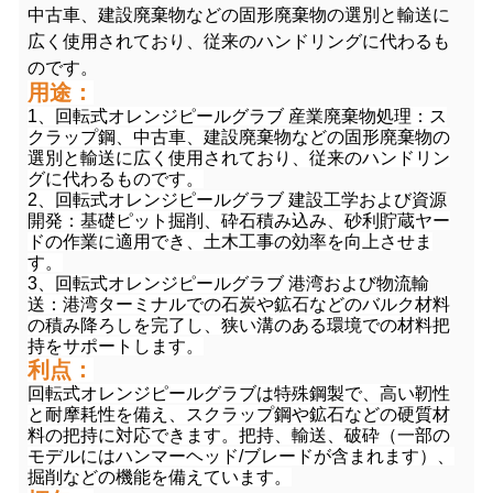
中古車、建設廃棄物などの固形廃棄物の選別と輸送に
広く使用されており、従来のハンドリングに代わるも
のです。
用途：
1、回転式オレンジピールグラブ 産業廃棄物処理：ス
クラップ鋼、中古車、建設廃棄物などの固形廃棄物の
選別と輸送に広く使用されており、従来のハンドリン
グに代わるものです。
2、回転式オレンジピールグラブ 建設工学および資源
開発：基礎ピット掘削、砕石積み込み、砂利貯蔵ヤー
ドの作業に適用でき、土木工事の効率を向上させま
す。
3、回転式オレンジピールグラブ 港湾および物流輸
送：港湾ターミナルでの石炭や鉱石などのバルク材料
の積み降ろしを完了し、狭い溝のある環境での材料把
持をサポートします。
利点：
回転式オレンジピールグラブは特殊鋼製で、高い靭性
と耐摩耗性を備え、スクラップ鋼や鉱石などの硬質材
料の把持に対応できます。把持、輸送、破砕（一部の
モデルにはハンマーヘッド/ブレードが含まれます）、
掘削などの機能を備えています。