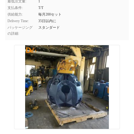
最低注文量:
1
支払条件:
T/T
供給能力:
毎月200セット
Delivery Time:
35日以内に
パッケージング
スタンダード
の詳細: