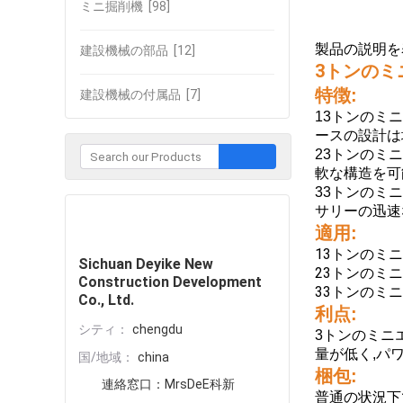
ミニ掘削機
[98]
製品の説明を
建設機械の部品
[12]
3トンのミ
特徴:
建設機械の付属品
[7]
13トンのミニ
ースの設計は
23トンのミ
軟な構造を可
33トンのミ
サリーの迅速
企業との接触
適用:
13トンのミニ
Sichuan Deyike New
23トンのミニ
Construction Development
33トンのミ
Co., Ltd.
利点:
シティ：
chengdu
3トンのミニ
量が低く,パ
国/地域：
china
梱包:
連絡窓口：
MrsDeE科新
普通の状況下