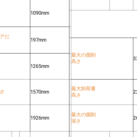
1090mm
アだ
197mm
最大の掘削
3
高さ
1265mm
最大卸荷量
さ
1570mm
2
高さ
最大の掘削
1926mm
2
深さ