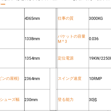
ジー
仕事の質
4365mm
3000KG
バケットの容量
1338mm
0.036
M ^ 3
定位電源
1354mm
19KW/225
ビンの屋根)
スイング速度
2364mm
10RMP
シューズ幅
登る能力
230mm
30}$