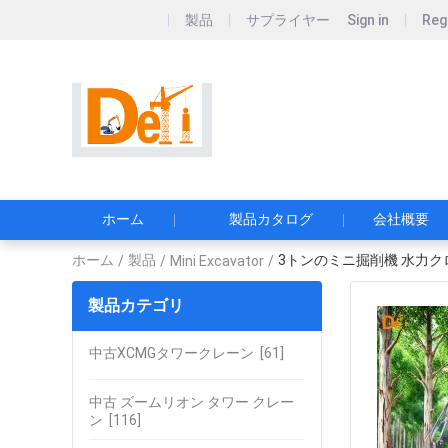
製品
サプライヤー
Sign in
Reg
Sichuan Deyike Ne
シチュアン・デイケ・ニュ
ホーム
製品カタログ
会社概要
ホーム
製品
3トンのミニ掘削機 水力クロー
/
/
Mini Excavator
/
製品カテゴリ
中古XCMGタワークレーン
[61]
中古 ズームリオン タワー クレー
ン
[116]