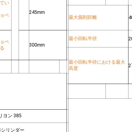
てい
245mm
ョベ
最大掘削距離
4
最小回転半径
2
ョベ
300mm
る
最小回転半径における最大
2
高度
リヨン 385
3シリンダー