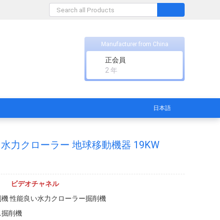
Manufacturer from China
正会員
2 年
日本語
水力クローラー 地球移動機器 19KW
ビデオチャネル
削機 性能良い水力クローラー掘削機
ニ掘削機