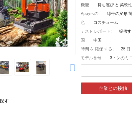
機能 :
持ち運び と 柔軟
Appyへの :
緑帯の変形 
色 :
コスチューム
テスト レポート :
提供す
国 :
中国
時間 を 確保 する :
25 日
モデル番号 :
3トンのミ
企業との接触
探す