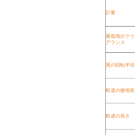
計量
最低地がクリ
アランス
尾の回転半径
軌道の接地長
軌道の長さ