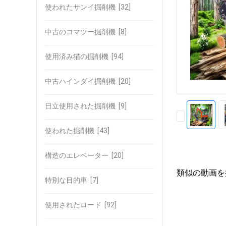
使われたサンイ掘削機
[32]
中古のコマツー掘削機
[8]
使用済み猫の掘削機
[94]
中古ハインダイ掘削機
[20]
日立使用された掘削機
[9]
使われた掘削機
[43]
構造のエレベーター
[20]
類似の動画を
特別な目的車
[7]
使用されたロード
[92]