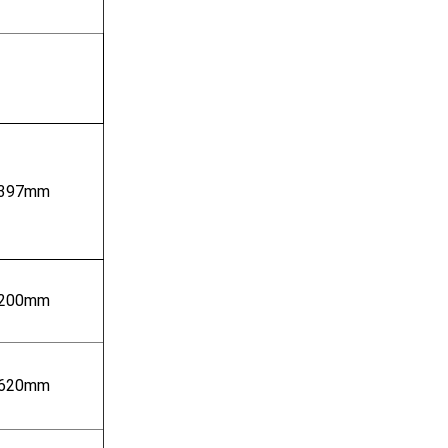
397mm
200mm
620mm