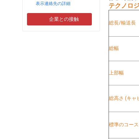
表示連絡先の詳細
テクノロ
企業との接触
総長/輸送長
総幅
上部幅
総高さ (キャ
標準のコース