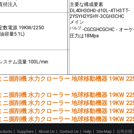
直径注入
主要な構成要素
DL40H30H0-d10L-4TH3TT-
2YSYH2YSHY-3CGH3CHC
メイン
定数電源 19KW/2250
バルブ
-CGCGHCGCHC - オー
(油容量5.1L)
圧力は18Mpa
システム流量 100L/min
roducts
Suppliers
About Us
Contact Us
Help
Site Map
公司介绍