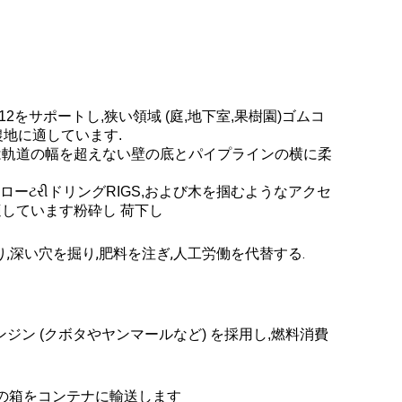
12をサポートし,狭い領域 (庭,地下室,果樹園)ゴムコ
農地に適しています.
 尾は軌道の幅を超えない壁の底とパイプラインの横に柔
ローટરીドリングRIGS,および木を掴むようなアクセ
しています粉砕し 荷下し
り,深い穴を掘り,肥料を注ぎ,人工労働を代替する.
ジン (クボタやヤンマールなど) を採用し,燃料消費
製の箱をコンテナに輸送します