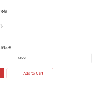
性
苗移植
る
ニ掘削機
More
Add to Cart