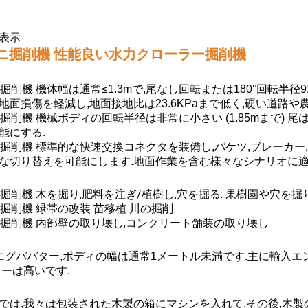
表示
ニ掘削機 性能良い水力クローラー掘削機
掘削機 機体幅は通常≤1.3mで,尾なし回転または180°回転半径9
地面損傷を軽減し,地面接地比は23.6KPaまで低く,硬い道路や
ニ掘削機 機械ボディの回転半径は非常に小さい (1.85mまで)
能にする.
ニ掘削機 標準的な快速交換コネクタを装備し,バケツ,ブレーカー,
な切り替えを可能にします.地面作業を含む様々なシナリオに適
掘削機 木を掘り,肥料を注ぎ/植樹し,穴を掘る: 果樹園や穴を掘
掘削機 緑帯の改装 苗移植 川の掘削
ニ掘削機 内部壁の取り壊し,コンクリート舗装の取り壊し
エグババター,ボディの幅は通常1メートル未満です.主に輸入エン
ワーは高いです.
では,我々は包装された木製の箱にマシンを入れて,その後,木