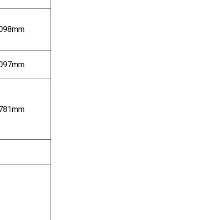
098mm
097mm
781mm