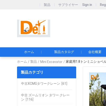
製品
サプライヤー
Sign in
Reg
Sichuan Deyike Ne
シチュアン・デイケ・ニュ
ホーム
製品カタログ
会社概要
ホーム
製品
家庭用1.8トンミニショベ
/
/
Mini Excavator
/
製品カテゴリ
中古XCMGタワークレーン
[61]
中古 ズームリオン タワー クレー
ン
[116]