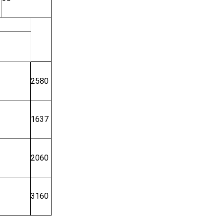
2580
1637
2060
3160