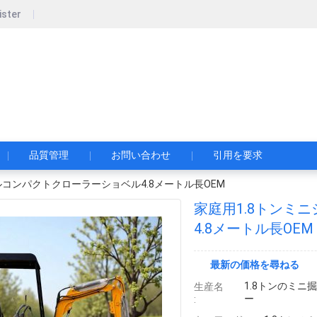
ister
w Construction Development Co., Ltd.
ー・コンストラクション・デベロップメント・株式会社
品質管理
お問い合わせ
引用を要求
ルコンパクトクローラーショベル4.8メートル長OEM
家庭用1.8トンミ
4.8メートル長OEM
最新の価格を尋ねる
1.8トンのミニ
生産名
ー
: