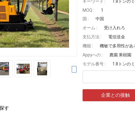
キーワード :
1.8トンの
MOQ :
1
国 :
中国
オーム :
受け入れろ
支払方法 :
電信送金
機能 :
機敏で多用性があ
Appyへの :
農園 果樹園
モデル番号 :
1.8トンの
企業との接触
探す