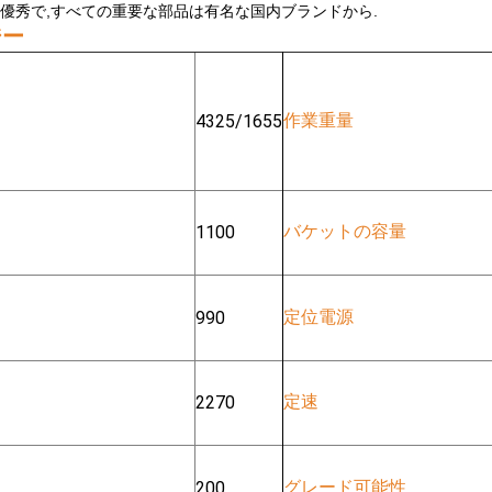
優秀で,すべての重要な部品は有名な国内ブランドから.
ジー
作業重量
4325/1655
バケットの容量
1100
定位電源
990
定速
2270
グレード可能性
200