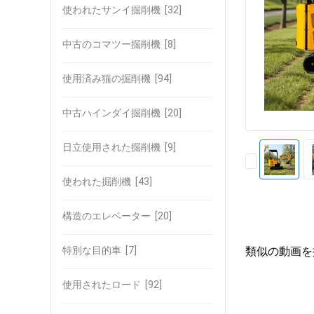
使われたサンイ掘削機
[32]
中古のコマツー掘削機
[8]
使用済み猫の掘削機
[94]
中古ハインダイ掘削機
[20]
日立使用された掘削機
[9]
使われた掘削機
[43]
構造のエレベーター
[20]
特別な目的車
[7]
類似の動画を
使用されたロード
[92]