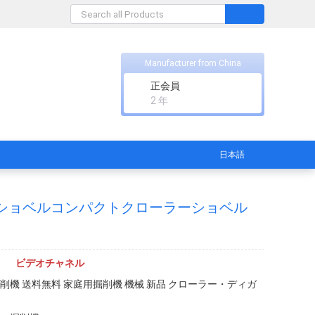
Manufacturer from China
正会員
2 年
日本語
ニショベルコンパクトクローラーショベル
ビデオチャネル
掘削機 送料無料 家庭用掘削機 機械 新品 クローラー・ディガ