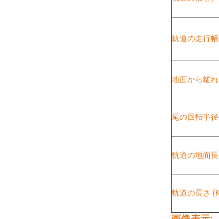
軌道の走行幅 (
地面から離れる
尾の回転半径 (
軌道の地面長さ
軌道の長さ (K