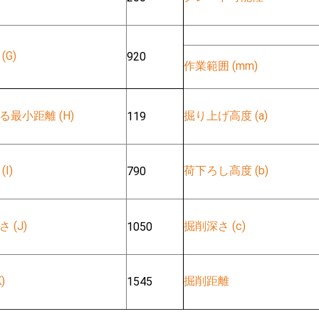
G)
920
作業範囲 (mm)
最小距離 (H)
掘り上げ高度 (a)
119
I)
荷下ろし高度 (b)
790
 (J)
掘削深さ (c)
1050
)
掘削距離
1545