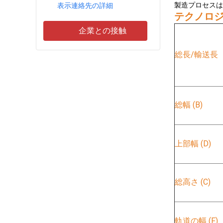
製造プロセスは
表示連絡先の詳細
テクノロ
企業との接触
総長/輸送長
総幅 (B)
上部幅 (D)
総高さ (C)
軌道の幅 (F)