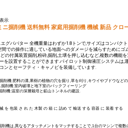
表示
のミニ掘削機 送料無料 家庭用掘削機 機械 新品 ク
ニエグババター 全機重量はわずか1.8トンで,サイズはコンパクトです
い空間での操作に適している地面へのダメージを減らすためにゴ
どの付属装置掘削,粉砕,掘削,土壌を押し込むなど,複数の機能を達成
ーを設置することができます.パイロット制御液圧システムは,
コンとセーフティ・キャノピを装備しています.
ン ミニ掘削機:肥料の溝,果樹の植物の穴を掘り,草を刈り,キウイやブドウ
のミニ掘削機:室内破壊と地下室のバックフィーリング
ミニ掘削機:温室の深層栽培と鉱山トンネルの建設.
械 を 包装 さ れ た 木製 の 箱 に 詰め て 輸送 する 容器 に 装着 する
ニ掘削機は,異なるアタッチメントをマッチすることで,1台のマシンで複数