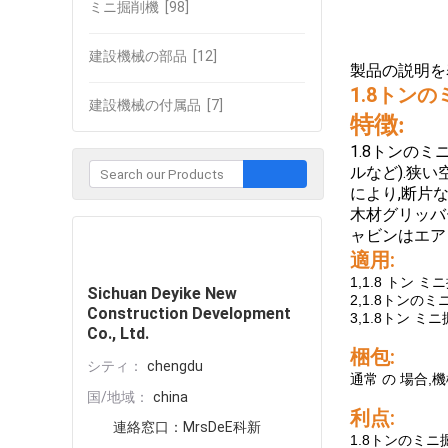
ミニ掘削機
[98]
建設機械の部品
[12]
製品の説明を
1.8トン
建設機械の付属品
[7]
特徴:
1.8トンのミ
ルなど).狭
により,断片な
木材グリッバ
ャビンはエア
企業との接触
適用:
1,1.8 ト
Sichuan Deyike New
2,1.8トン
Construction Development
3,1.8トン 
Co., Ltd.
梱包:
シティ：
chengdu
通常 の 場合,機
国/地域：
china
利点:
連絡窓口：
MrsDeE科新
1.8トンのミ