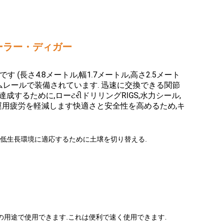
ローラー・ディガー
 (長さ4.8メートル,幅1.7メートル,高さ2.5メート
ムレールで装備されています. 迅速に交換できる関節
するために,ローટરીドリリングRIGS,水力シール,
運用疲労を軽減します快適さと安全性を高めるため,キ
などの低生長環境に適応するために土壌を切り替える.
の用途で使用できます.これは便利で速く使用できます.