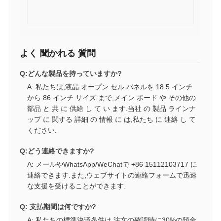
よく 聞かれる 質問
Q:どんな製品を持っていますか?
A: 私たちは,液晶 オープン セル パネルを 18.5 インチ
から 86 インチ サイズ まで,メイン ボード や その他の
部品 と 共 に 供給 し て い ます.当社 の 製品 ラインナ
ップ に 関する 詳細 の 情報 に は,私たち に 連絡 し て
ください.
Q:どう連絡できますか?
A: メールやWhatsApp/WeChatで +86 15112103717 に
連絡できます.また,ウェブサイトの連絡フォームで迅速
な支援を受けることができます.
Q: 支払期間は何ですか?
A: 私たちの標準決済条件は,注文の確認時に30%の預金