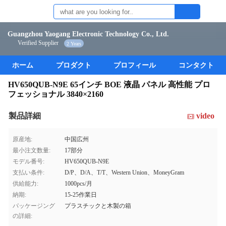
Guangzhou Yaogang Electronic Technology Co., Ltd.
Verified Supplier
2 Years
ホーム
プロダクト
プロフィール
コンタクト
HV650QUB-N9E 65インチ BOE 液晶 パネル 高性能 プロ
フェッショナル 3840×2160
製品詳細
video
原産地:
中国広州
最小注文数量:
17部分
モデル番号:
HV650QUB-N9E
支払い条件:
D/P、D/A、T/T、Western Union、MoneyGram
供給能力:
1000pcs/月
納期:
15-25作業日
パッケージング
プラスチックと木製の箱
の詳細: