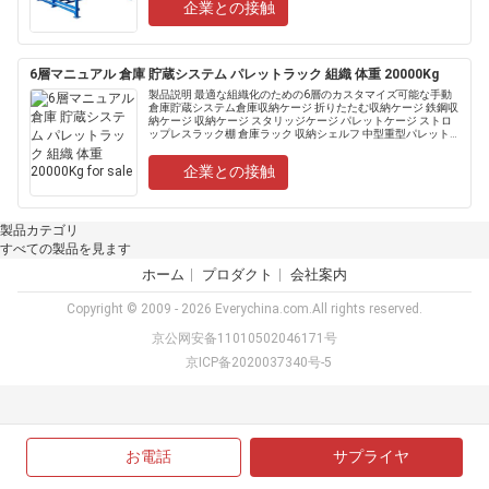
企業との接触
6層マニュアル 倉庫 貯蔵システム パレットラック 組織 体重 20000Kg
製品説明 最適な組織化のための6層のカスタマイズ可能な手動
倉庫貯蔵システム倉庫収納ケージ 折りたたむ収納ケージ 鉄鋼収
納ケージ 収納ケージ スタリッジケージ パレットケージ ストロ
ップレスラック棚 倉庫ラック 収納シェルフ 中型重型パレットラ
ック棚 タイプ......
企業との接触
製品カテゴリ
すべての製品を見ます
ホーム
プロダクト
会社案内
Copyright © 2009 - 2026 Everychina.com.All rights reserved.
京公网安备11010502046171号
京ICP备2020037340号-5
お電話
サプライヤ