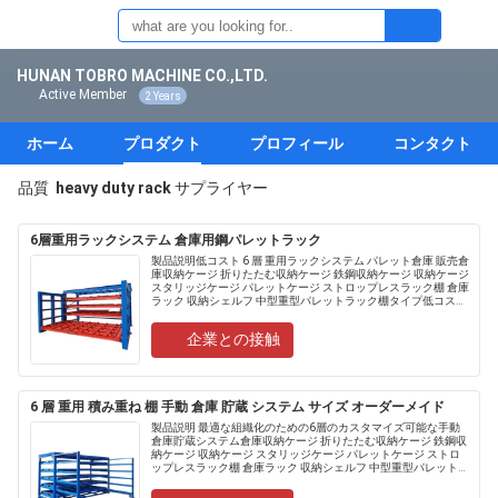
HUNAN TOBRO MACHINE CO.,LTD.
Active Member
2 Years
ホーム
プロダクト
プロフィール
コンタクト
品質
heavy duty rack
サプライヤー
6層重用ラックシステム 倉庫用鋼パレットラック
製品説明低コスト 6 層 重用ラックシステム パレット倉庫 販売倉
庫収納ケージ 折りたたむ収納ケージ 鉄鋼収納ケージ 収納ケージ
スタリッジケージ パレットケージ ストロップレスラック棚 倉庫
ラック 収納シェルフ 中型重型パレットラック棚タイプ低コスト
6 層 重用ラックシステム パレット倉庫 販売...
企業との接触
6 層 重用 積み重ね 棚 手動 倉庫 貯蔵 システム サイズ オーダーメイド
製品説明 最適な組織化のための6層のカスタマイズ可能な手動
倉庫貯蔵システム倉庫収納ケージ 折りたたむ収納ケージ 鉄鋼収
納ケージ 収納ケージ スタリッジケージ パレットケージ ストロ
ップレスラック棚 倉庫ラック 収納シェルフ 中型重型パレットラ
ック棚 タイプ......