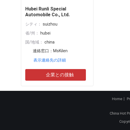
Hubei Runli Special
Automobile Co., Ltd.
シティ：
suizhou
省/州：
hubei
国/地域：
china
連絡窓口：
MsKilen
表示連絡先の詳細
企業との接触
Home
P
China Hot P
Copyri