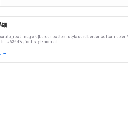
詳細
orate_root .magic-0{border-bottom-style:solid;border-bottom-color:
olor:#53647a;font-style:normal...
 →