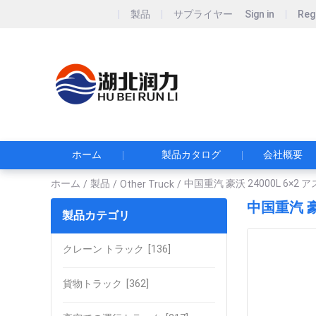
製品
サプライヤー
Sign in
Reg
Hubei Runli S
湖北润力专用汽车有
ホーム
製品カタログ
会社概要
ホーム
製品
中国重汽 豪沃 24000L 6
/
/
Other Truck
/
中国重汽 
製品カテゴリ
クレーン トラック
[136]
貨物トラック
[362]