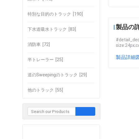
特別な目的のトラック
[190]
製品の
下水道吸水トラック
[83]
#detail_dec
消防車
[72]
size:24px;c
製品詳細図
半トレーラー
[25]
道のSweepingのトラック
[29]
他のトラック
[55]
企業との接触