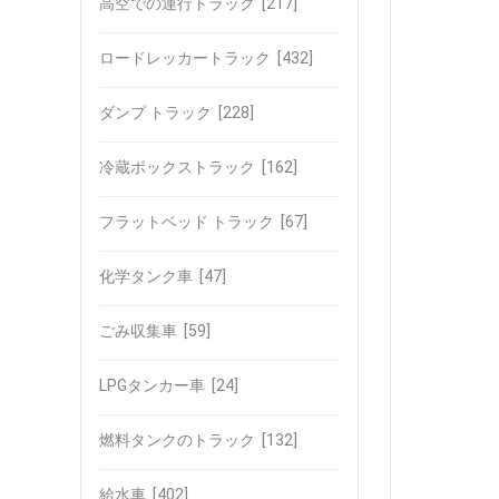
高空での運行トラック
[217]
ロードレッカートラック
[432]
ダンプ トラック
[228]
冷蔵ボックストラック
[162]
フラットベッド トラック
[67]
化学タンク車
[47]
ごみ収集車
[59]
LPGタンカー車
[24]
燃料タンクのトラック
[132]
給水車
[402]