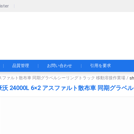
ister
pecial Automobile Co., Ltd.
限公司
品質管理
お問い合わせ
引用を要求
×2 アスファルト散布車 同期グラベルシーリングトラック 移動溶接作業場
/
sh
豪沃 24000L 6×2 アスファルト散布車 同期グ