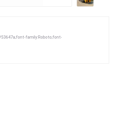
#53647a;font-family:Roboto;font-