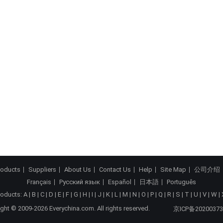
roducts
Suppliers
About Us
Contact Us
Help
Site Map
公司介绍
Français
Русский язык
Español
日本語
Português
roducts:
A
|
B
|
C
|
D
|
E
|
F
|
G
|
H
|
I
|
J
|
K
|
L
|
M
|
N
|
O
|
P
|
Q
|
R
|
S
|
T
|
U
|
V
|
W
|
ght © 2009-2026 Everychina.com. All rights reserved.
京ICP备20200373